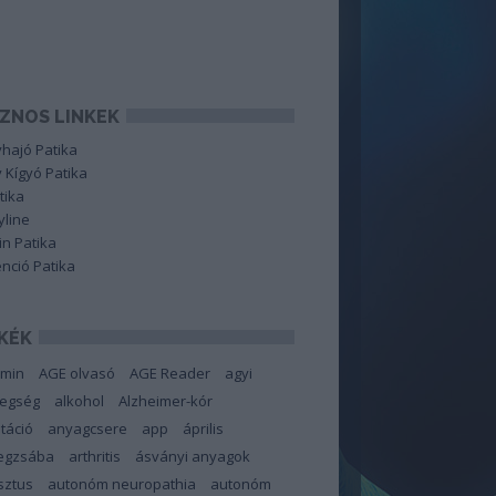
ZNOS LINKEK
hajó Patika
 Kígyó Patika
tika
line
in Patika
nció Patika
KÉK
amin
AGE olvasó
AGE Reader
agyi
tegség
alkohol
Alzheimer-kór
táció
anyagcsere
app
április
degzsába
arthritis
ásványi anyagok
sztus
autonóm neuropathia
autonóm