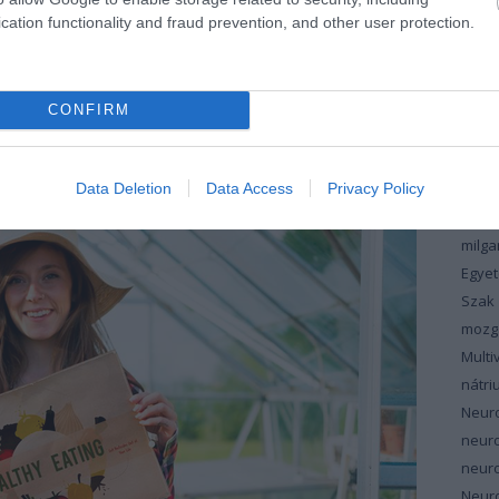
koles
cation functionality and fraud prevention, and other user protection.
g napjainkban fejlett társadalmunkban? És kiknél
vérzs
?
magn
máju
CONFIRM
TOVÁBB
maku
masz
Data Deletion
Data Access
Privacy Policy
meno
szin
milg
Egyet
Szak
mozg
Multi
nátri
Neur
neur
neuro
Neuro