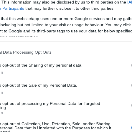
. This information may also be disclosed by us to third parties on the
IA
Klára
Participants
that may further disclose it to other third parties.
Dr. D
 that this website/app uses one or more Google services and may gath
dr. H
including but not limited to your visit or usage behaviour. You may click 
Orave
 to Google and its third-party tags to use your data for below specifi
Pinté
ogle consent section.
Várk
t a B12-vitamint
Feren
l Data Processing Opt Outs
emés
d kell
érel
o opt-out of the Sharing of my personal data.
 szerkesztő
étren
In
Ewing
 – más néven kobalamin – milyen fontos szerepet
o opt-out of the Sale of my Personal Data.
fárad
ámos biokémiai folyamatban játszik kulcsszerepet,
In
fogy
a sejtosztódásban, a vérképzésben és az idegrostok
gerin
to opt-out of processing my Personal Data for Targeted
ing.
glut
In
neuro
TOVÁBB
cent
o opt-out of Collection, Use, Retention, Sale, and/or Sharing
ersonal Data that Is Unrelated with the Purposes for which it
gyüm
lected.