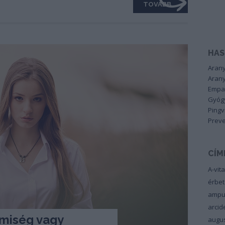
TOVÁBB
HAS
Arany
Arany
Empa
Gyógy
Pingv
Preve
CÍM
A-vit
érbe
ampu
arci
miség vagy
augu