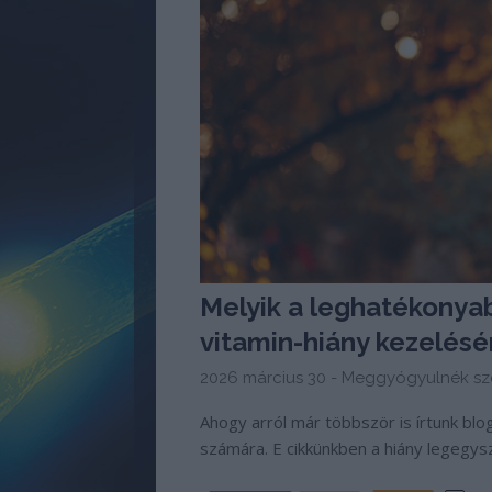
Melyik a leghatékonya
vitamin-hiány kezelésé
2026 március 30 -
Meggyógyulnék sz
Ahogy arról már többször is írtunk bl
számára. E cikkünkben a hiány legegy