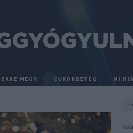
GEKRE MEGY
CUKORBETEG
MI HI
WÖ