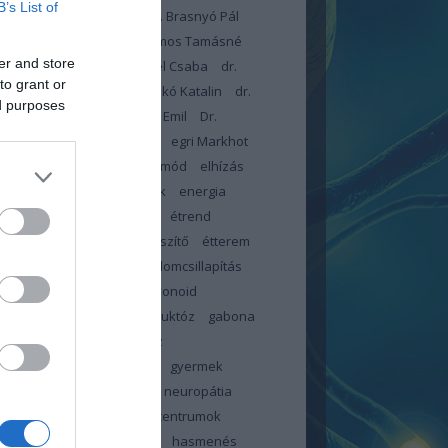
B’s List of
dr. Blatniczky László
Dr. Brasnyó Pál
omboróczky Zsolt
Dr. Halmos Tamásné
er and store
arcsa Eleonóra
Dr. Lengyel Csaba
dr.
to grant or
czné dr. Kiss Éva
Dr. Piczkó Katalin
dr.
ed purposes
r István
dr. Toldy-Schedel Emil
Dr.
onyi Tamás
egészségügy
egri Markhot
c Kórház
elbutulás
életmód
elhízás
ztés
emésztési panaszok
energia
meszesedés
érzéskiesés
étrend
d-kiegészítő
étrendkiegészítő
étterem
-teszter
fájdalom
fájdalomcsillapítás
tság
február
FFP2
flavonoid
ókúra
folsav
foszfor
fruktóz
gabona
c
glikémiás index
glükóz
énmentes
görcs
görcsök
gyermek
pathia centrum
gyermek neuropátia
rum
gyermek neuropátia centrumok
ölcs
gyümölcscukor
haj
hasmenés