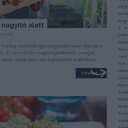
megy
nove
magy
nagyító alatt
3
or
kesztő
Cent
túlm
? Esetleg szeretnél egészségesebb lenni? Elkerülni a
Neur
 szív- és érrendszeri megbetegedéseket, a magas
Cent
 Vajon, melyik diéta visz legközelebb a célodhoz?
Prof.
retin
TOVÁBB
rezili
Neur
Sudár
Tudom
Klinik
friss
szénh
Szent