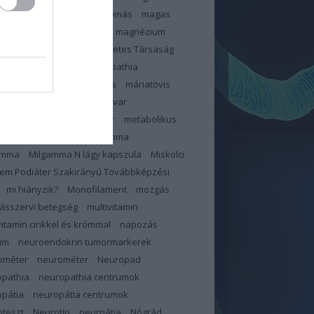
zterinszint
magas vérnyomás
magas
ír
Magnerot
magnerot
magnézium
éziumhiány
Magyar Diabetes Társaság
s
makroelemek
makulopathia
lopátia
mangán
március
máriatövis
megelőzés
memóriazavar
pauza
merevedési zavar
metabolikus
dróma
mihianyzik
Milgamma
amma
Milgamma N lágy kapszula
Miskolci
em Podiáter Szakirányú Továbbképzési
mi hiányzik?
Monofilament
mozgás
ásszervi betegség
multivitamin
vitamin cinkkel és krómmal
napozás
um
neuroendokrin tumormarkerek
ométer
neurométer
Neuropad
opathia
neuropathia centrumok
pátia
neuropátia centrumok
teszt
Neurotip
neurpátia
Nógrád