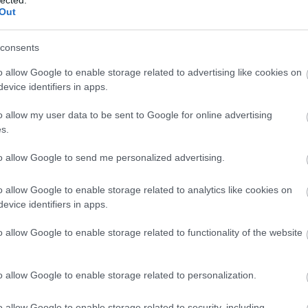
Out
hátfá
Zoltá
hián
consents
hipog
o allow Google to enable storage related to advertising like cookies on
hőhá
evice identifiers in apps.
ideg
o allow my user data to be sent to Google for online advertising
idősk
s.
inzul
izza
to allow Google to send me personalized advertising.
július
hangv
o allow Google to enable storage related to analytics like cookies on
kapcs
evice identifiers in apps.
kara
o allow Google to enable storage related to functionality of the website
kism
képe
nden 4. ember
koles
o allow Google to enable storage related to personalization.
Lago
kesztő
lipid
o allow Google to enable storage related to security, including