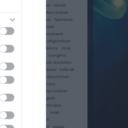
jás
háziorvos
hemoglobin
Herold
n
Heves Megyei Neuropathia Centrum
ybetegség
hiperinzulinizmus
hipertónia
likémia
hir
hír
hírek
hirek
ztartás
hőhullám
hormonzavarok
bántalom
idegekre megy
idegrendszer
or
immunrendszer
impotencia
inzuli
in
inzulinrezisztencia
IR
izomgörcs
dás
január
jód
jó tanácsok utazáshoz
június
kalcium
kalendárium
kalibrált
illa
kálium
Kanizsai Dorottya Kórház
olattartás orvossal
karácsony
ntén
Kelet-pesti Neuropathia Centrum
ama
klór
kobalamin
kognitív
sségek
kognitív viselkedésterápia
zterin
kolin
koronavírus
króm
sa
lelki állóképesség
lipid
háztartás
liszt
ma
MAFLD
magas