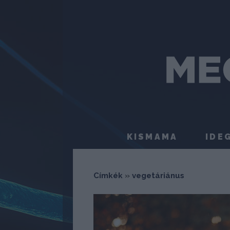
KISMAMA
IDE
Címkék
»
vegetáriánus