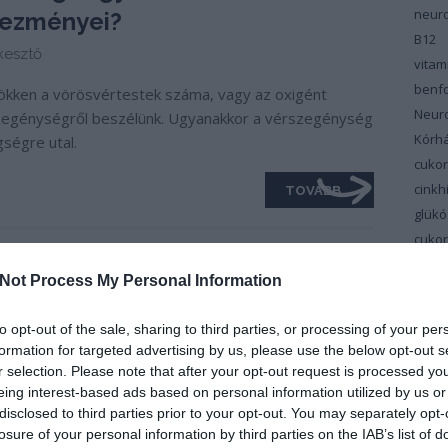
neuro
kezményei?
B12
kesztő
vita
benfo
ökken a vörösvértestek száma, vagy az oxigént
Neur
szegénységről beszélünk. Ugyanakkor a vérszegénység
Kórh
ségre utal.
cuko
cinkh
TOVÁBB
glükó
cuko
cuko
Not Process My Personal Information
vitam
Dél-M
to opt-out of the sale, sharing to third parties, or processing of your per
Cent
formation for targeted advertising by us, please use the below opt-out s
depr
r selection. Please note that after your opt-out request is processed y
Diab
eing interest-based ads based on personal information utilized by us or
disclosed to third parties prior to your opt-out. You may separately opt-
szin
losure of your personal information by third parties on the IAB’s list of
diéta