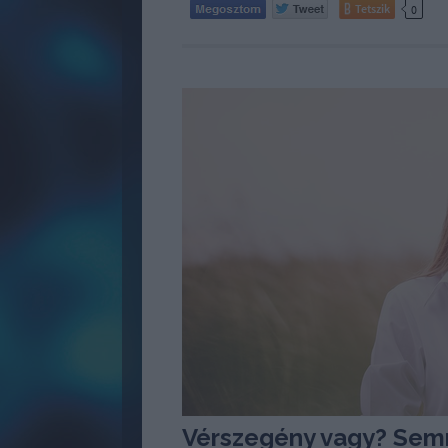
Tetszik
0
Vérszegény vagy? Sem