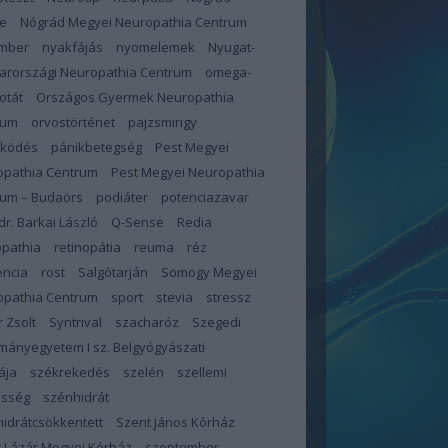
e
Nógrád Megyei Neuropathia Centrum
mber
nyakfájás
nyomelemek
Nyugat-
arországi Neuropathia Centrum
omega-
otát
Országos Gyermek Neuropathia
rum
orvostörténet
pajzsmirigy
űködés
pánikbetegség
Pest Megyei
opathia Centrum
Pest Megyei Neuropathia
rum – Budaörs
podiáter
potenciazavar
 dr. Barkai László
Q-Sense
Redia
opathia
retinopátia
reuma
réz
encia
rost
Salgótarján
Somogy Megyei
opathia Centrum
sport
stevia
stressz
 Zsolt
Syntrival
szacharóz
Szegedi
ányegyetem I sz. Belgyógyászati
ája
székrekedés
szelén
szellemi
esség
szénhidrát
idrátcsökkentett
Szent János Kórház
 Lázár Megyei Kórház
szeptember