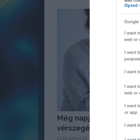
Opted 
Google 
I want t
web or d
I want t
purpose
I want 
I want t
web or d
I want t
or app.
Még napjainkban is mi
I want t
vérszegény lehet
2020 június 22 -
Meggyógyulnék szer
I want t