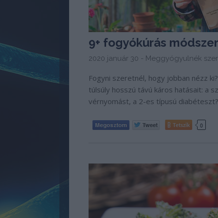
9+ fogyókúrás módszer 
2020 január 30 -
Meggyógyulnék szer
Fogyni szeretnél, hogy jobban nézz ki
túlsúly hosszú távú káros hatásait: a
vérnyomást, a 2-es típusú diabéteszt?
Tetszik
0