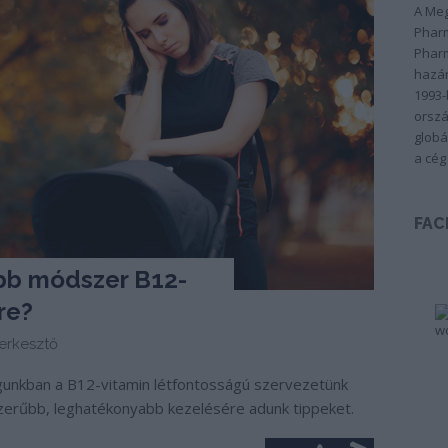
A Meg
Pharm
Pharm
hazán
1993-
orszá
globá
a cég
FAC
bb módszer B12-
re?
erkesztő
ogunkban a B12-vitamin létfontosságú szervezetünk
szerűbb, leghatékonyabb kezelésére adunk tippeket.