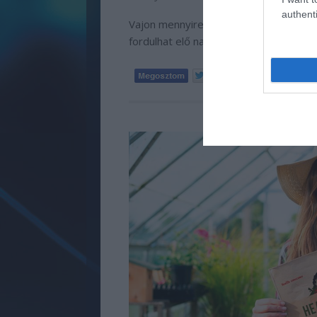
authenti
Vajon mennyire gyakori a vérszegénysé
fordulhat elő nagyobb valószínűséggel
Tetszik
0