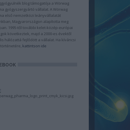
gyógyulnék blog támogatója a Wörwag
a gyógyszergyártó vállalat. A Wörwag
a első nemzetközi leányvállalatát
kban, Magyarországon alapította meg
ban. 1995-től további kelet-közép-európai
gok következtek, majd a 2000-es évektől
lis hálózattá fejlődött a vállalat. Ha kíváncsi
 történetére,
kattintson ide
EBOOK