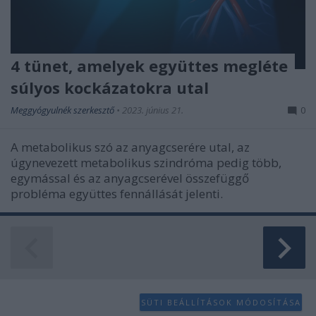
4 tünet, amelyek együttes megléte
súlyos kockázatokra utal
Meggyógyulnék szerkesztő
•
2023. június 21.
0
A metabolikus szó az anyagcserére utal, az
úgynevezett metabolikus szindróma pedig több,
egymással és az anyagcserével összefüggő
probléma együttes fennállását jelenti.
SÜTI BEÁLLÍTÁSOK MÓDOSÍTÁSA