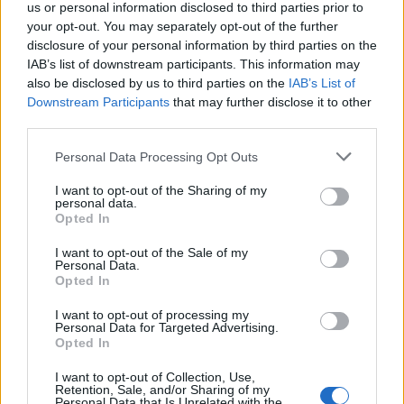
us or personal information disclosed to third parties prior to
your opt-out. You may separately opt-out of the further
disclosure of your personal information by third parties on the
IAB’s list of downstream participants. This information may
also be disclosed by us to third parties on the
IAB’s List of
Downstream Participants
that may further disclose it to other
third parties.
Please note that this website/app uses one or more Google
Personal Data Processing Opt Outs
services and may gather and store information including but
not limited to your visit or usage behaviour. You may click to
I want to opt-out of the Sharing of my
personal data.
grant or deny consent to Google and its third-party tags to
Opted In
use your data for below specified purposes in below Google
consent section.
I want to opt-out of the Sale of my
Personal Data.
Opted In
Mely ásványi anyagok és vitaminok
szabályozzák tényleg a
I want to opt-out of processing my
Personal Data for Targeted Advertising.
vércukorszintet?
Opted In
Meggyógyulnék szerkesztő
•
2024. október 29.
0
I want to opt-out of Collection, Use,
Retention, Sale, and/or Sharing of my
Personal Data that Is Unrelated with the