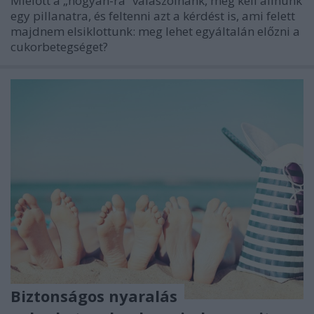
Mielőtt a „hogyan-ra” válaszolnánk, meg kell állnunk
egy pillanatra, és feltenni azt a kérdést is, ami felett
majdnem elsiklottunk: meg lehet egyáltalán előzni a
cukorbetegséget?
Biztonságos nyaralás