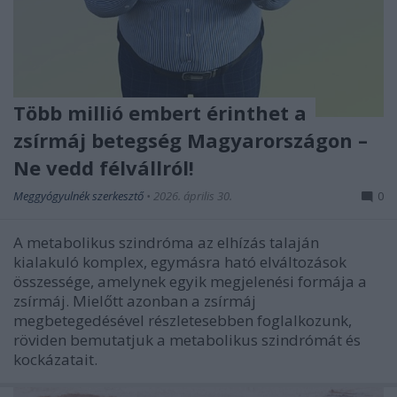
Több millió embert érinthet a
zsírmáj betegség Magyarországon –
Ne vedd félvállról!
Meggyógyulnék szerkesztő
•
2026. április 30.
0
A metabolikus szindróma az elhízás talaján
kialakuló komplex, egymásra ható elváltozások
összessége, amelynek egyik megjelenési formája a
zsírmáj. Mielőtt azonban a zsírmáj
megbetegedésével részletesebben foglalkozunk,
röviden bemutatjuk a metabolikus szindrómát és
kockázatait.