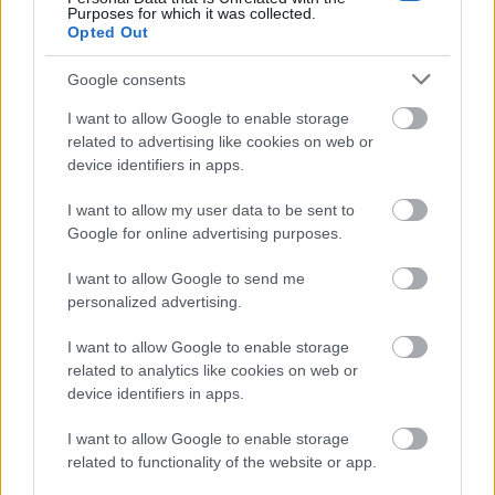
Purposes for which it was collected.
Tele van az internet csodaszerekről szóló hírekkel,
Opted Out
cikkekkel, amelyek fogyasztása jó hatással van a
vércukorszintre, fogyasztásukkal ellensúlyozhatjuk
Google consents
mértéktelen szénhidrát-bevitelünket,
mozgásszegény életmódunkat. De ideje felnőnünk,
I want to allow Google to enable storage
és belátnunk, hogy csodák nincsenek! Bár bizonyos…
related to advertising like cookies on web or
device identifiers in apps.
I want to allow my user data to be sent to
Google for online advertising purposes.
I want to allow Google to send me
personalized advertising.
I want to allow Google to enable storage
related to analytics like cookies on web or
device identifiers in apps.
I want to allow Google to enable storage
related to functionality of the website or app.