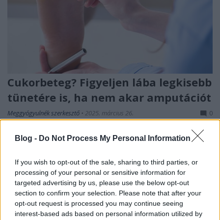
Cukorbeteg? Figyeljen lába legkisebb
tünetére is, ha nem akar amputációt
Meggyógyulnék szerkesztő
•
2025. március 26.
0
Testünk egész súlya lábfejünkön nyugszik. Ha
Blog -
Do Not Process My Personal Information
meghízunk, extrém terhelést kell elviselnie, ennek
ellenére nem eddzük vagy ápoljuk megfelelően.
If you wish to opt-out of the sale, sharing to third parties, or
Sokszor önként bújtatjuk kényelmetlen
processing of your personal or sensitive information for
kínzóeszközökbe teljes napokra, a lúdtalpra
targeted advertising by us, please use the below opt-out
legyintünk, a gombás fertőzést csak elrejtjük. A
section to confirm your selection. Please note that after your
nemtörődömség még azoknál…
opt-out request is processed you may continue seeing
interest-based ads based on personal information utilized by