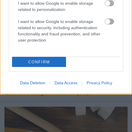
I want to allow Google to enable storage
A szív-érrendszeri autonóm
related to personalization.
neuropátia növeli a néma infarktus
I want to allow Google to enable storage
és a hirtelen szívhalál kockázatát
related to security, including authentication
functionality and fraud prevention, and other
Meggyógyulnék szerkesztő
•
2024. október 21.
0
user protection.
Mi az autonóm neuropátia? Az autonóm
neuropátia egy olyan idegkárosodás, amelynek
CONFIRM
következtében a belső szervek beidegzése károsodik,
vagyis végül is a szervezet általános
alkalmazkodóképessége romlik. Gyakran a
Data Deletion
Data Access
Privacy Policy
cukorbetegség szövődményeként alakul ki, és
csaknem a betegek felének rontja az…