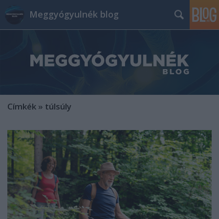
Meggyógyulnék blog
Címkék
»
túlsúly