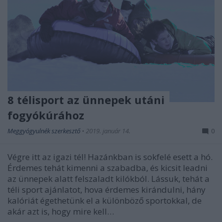
8 télisport az ünnepek utáni
fogyókúrához
Meggyógyulnék szerkesztő
•
2019. január 14.
0
Végre itt az igazi tél! Hazánkban is sokfelé esett a hó.
Érdemes tehát kimenni a szabadba, és kicsit leadni
az ünnepek alatt felszaladt kilókból. Lássuk, tehát a
téli sport ajánlatot, hova érdemes kirándulni, hány
kalóriát égethetünk el a különböző sportokkal, de
akár azt is, hogy mire kell…