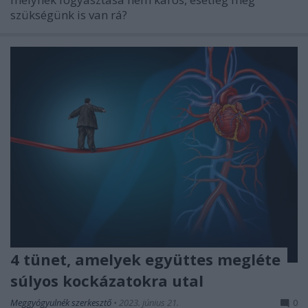
szükségünk is van rá?
4 tünet, amelyek együttes megléte
súlyos kockázatokra utal
Meggyógyulnék szerkesztő
•
2023. június 21.
0