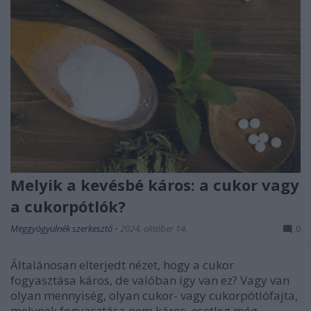
Melyik a kevésbé káros: a cukor vagy
a cukorpótlók?
Meggyógyulnék szerkesztő
•
2024. október 14.
0
Általánosan elterjedt nézet, hogy a cukor
fogyasztása káros, de valóban így van ez? Vagy van
olyan mennyiség, olyan cukor- vagy cukorpótlófajta,
melynek fogyasztása nem káros, esetleg még