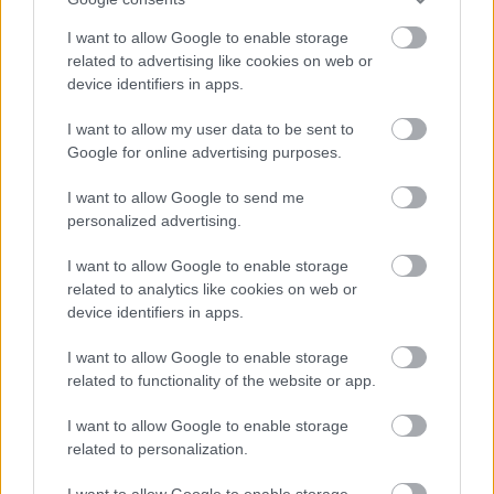
I want to allow Google to enable storage
related to advertising like cookies on web or
device identifiers in apps.
I want to allow my user data to be sent to
Google for online advertising purposes.
I want to allow Google to send me
personalized advertising.
I want to allow Google to enable storage
related to analytics like cookies on web or
device identifiers in apps.
Gerincfájdalom: mozgásszervi vagy
I want to allow Google to enable storage
related to functionality of the website or app.
idegi eredetű panasz?
I want to allow Google to enable storage
Meggyógyulnék szerkesztő
•
2021. július 15.
0
related to personalization.
Hogyan függnek össze a gerinckörnyéki panaszok és