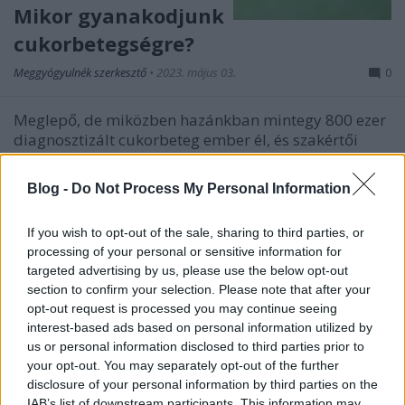
Mikor gyanakodjunk
cukorbetegségre?
Meggyógyulnék szerkesztő
•
2023. május 03.
0
Meglepő, de miközben hazánkban mintegy 800 ezer
diagnosztizált cukorbeteg ember él, és szakértői
becslések szerint még ugyanennyien lehetnek
olyanok, akik nem tudják, hogy diabéteszesek,
Blog -
Do Not Process My Personal Information
mégsem szerveznek általános, mindenki számára
elérhető szűrést. Ha valaki félelemből,
If you wish to opt-out of the sale, sharing to third parties, or
ismerethiányból vagy akár…
processing of your personal or sensitive information for
targeted advertising by us, please use the below opt-out
section to confirm your selection. Please note that after your
opt-out request is processed you may continue seeing
interest-based ads based on personal information utilized by
us or personal information disclosed to third parties prior to
your opt-out. You may separately opt-out of the further
disclosure of your personal information by third parties on the
IAB’s list of downstream participants. This information may