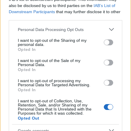
also be disclosed by us to third parties on the
IAB’s List of
Downstream Participants
that may further disclose it to other
third parties.
Please note that this website/app uses one or more Google
Personal Data Processing Opt Outs
services and may gather and store information including but
not limited to your visit or usage behaviour. You may click to
I want to opt-out of the Sharing of my
personal data.
grant or deny consent to Google and its third-party tags to
Fogyni szeretnél? Nem mindegy,
Opted In
use your data for below specified purposes in below Google
hogy milyen intenzitással sportolsz!
consent section.
I want to opt-out of the Sale of my
Personal Data.
Meggyógyulnék szerkesztő
•
2022. október 21.
0
Opted In
I want to opt-out of processing my
Az év minden időszakában meg lehet találni az
Personal Data for Targeted Advertising.
időjáráshoz legjobban illő mozgásformát, de talán
Opted In
mégis az ősz és a tavasz kedvez leginkább a
I want to opt-out of Collection, Use,
szabadban végzett sporttevékenységeknek. Ha épp
Retention, Sale, and/or Sharing of my
csak most szántuk rá magunkat a rendszeres
Personal Data that Is Unrelated with the
Purposes for which it was collected.
mozgásra, és célunk, hogy ezentúl egészségesebben
Opted Out
éljünk,…
Google consents