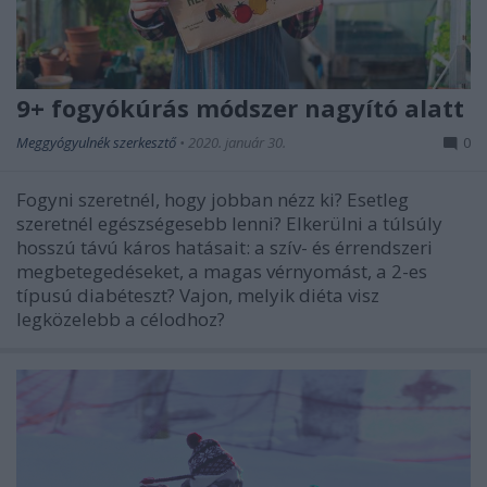
9+ fogyókúrás módszer nagyító alatt
Meggyógyulnék szerkesztő
•
2020. január 30.
0
Fogyni szeretnél, hogy jobban nézz ki? Esetleg
szeretnél egészségesebb lenni? Elkerülni a túlsúly
hosszú távú káros hatásait: a szív- és érrendszeri
megbetegedéseket, a magas vérnyomást, a 2-es
típusú diabéteszt? Vajon, melyik diéta visz
legközelebb a célodhoz?