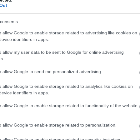
Out
hátfá
Zoltá
hián
consents
hipog
o allow Google to enable storage related to advertising like cookies on
hőhá
evice identifiers in apps.
hogy a
ideg
o allow my user data to be sent to Google for online advertising
idősk
det is támadhatja
s.
inzul
zerkesztő
izza
to allow Google to send me personalized advertising.
július
a, vagy ugyan tudsz, de nem tartod a
hangv
yban, akkor a magas vércukorszint szép lassan tönkre
o allow Google to enable storage related to analytics like cookies on
kapcs
tásod, a veséd, és súlyosan károsodhatnak az idegeid,
evice identifiers in apps.
kara
yek…
o allow Google to enable storage related to functionality of the website
kism
képe
TOVÁBB
koles
o allow Google to enable storage related to personalization.
Lago
lipid
o allow Google to enable storage related to security, including