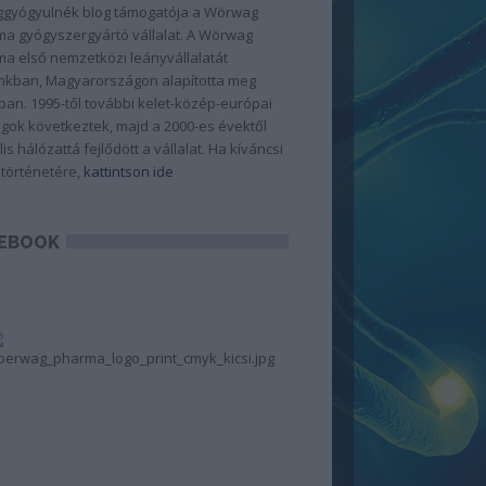
gyógyulnék blog támogatója a Wörwag
a gyógyszergyártó vállalat. A Wörwag
a első nemzetközi leányvállalatát
kban, Magyarországon alapította meg
ban. 1995-től további kelet-közép-európai
gok következtek, majd a 2000-es évektől
lis hálózattá fejlődött a vállalat. Ha kíváncsi
 történetére,
kattintson ide
EBOOK