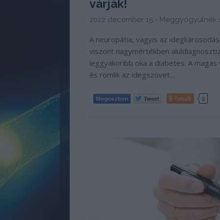
várják!
2022 december 15 -
Meggyógyulnék s
A neuropátia, vagyis az idegkárosodá
viszont nagymértékben aluldiagnosztizá
leggyakoribb oka a diabetes. A magas v
és romlik az idegszövet…
Tetszik
0