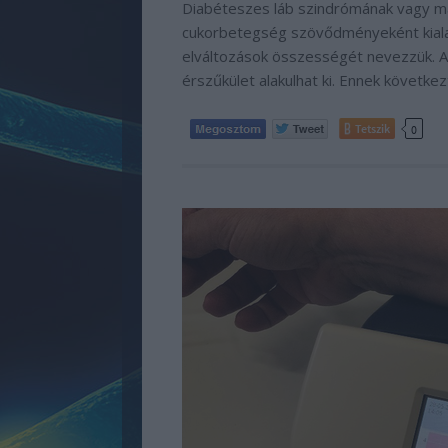
Diabéteszes láb szindrómának vagy m
cukorbetegség szövődményeként kialaku
elváltozások összességét nevezzük. 
érszűkület alakulhat ki. Ennek követke
Tetszik
0