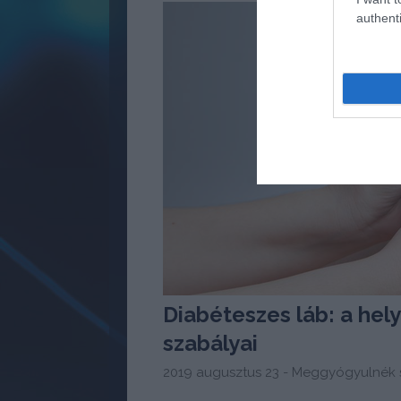
authenti
Diabéteszes láb: a hel
szabályai
2019 augusztus 23 -
Meggyógyulnék s