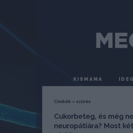
KISMAMA
IDE
Címkék
»
szűrés
Cukorbeteg, és még n
neuropátiára? Most két