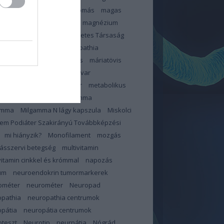
zterinszint
magas vérnyomás
magas
ír
Magnerot
magnerot
magnézium
éziumhiány
Magyar Diabetes Társaság
s
makroelemek
makulopathia
lopátia
mangán
március
máriatövis
megelőzés
memóriazavar
pauza
merevedési zavar
metabolikus
dróma
mihianyzik
Milgamma
amma
Milgamma N lágy kapszula
Miskolci
em Podiáter Szakirányú Továbbképzési
mi hiányzik?
Monofilament
mozgás
ásszervi betegség
multivitamin
vitamin cinkkel és krómmal
napozás
um
neuroendokrin tumormarkerek
ométer
neurométer
Neuropad
opathia
neuropathia centrumok
pátia
neuropátia centrumok
teszt
Neurotip
neurpátia
Nógrád