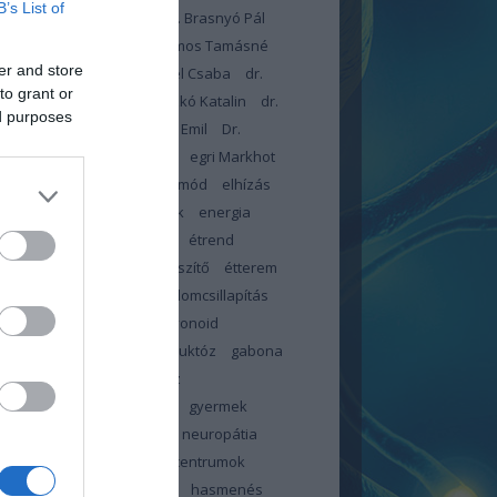
B’s List of
dr. Blatniczky László
Dr. Brasnyó Pál
omboróczky Zsolt
Dr. Halmos Tamásné
er and store
arcsa Eleonóra
Dr. Lengyel Csaba
dr.
to grant or
czné dr. Kiss Éva
Dr. Piczkó Katalin
dr.
ed purposes
r István
dr. Toldy-Schedel Emil
Dr.
onyi Tamás
egészségügy
egri Markhot
c Kórház
elbutulás
életmód
elhízás
ztés
emésztési panaszok
energia
meszesedés
érzéskiesés
étrend
d-kiegészítő
étrendkiegészítő
étterem
-teszter
fájdalom
fájdalomcsillapítás
tság
február
FFP2
flavonoid
ókúra
folsav
foszfor
fruktóz
gabona
c
glikémiás index
glükóz
énmentes
görcs
görcsök
gyermek
pathia centrum
gyermek neuropátia
rum
gyermek neuropátia centrumok
ölcs
gyümölcscukor
haj
hasmenés