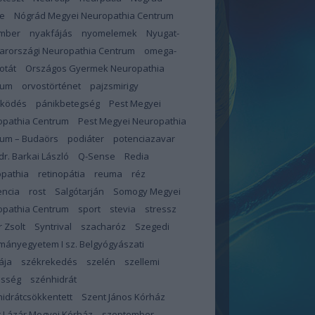
e
Nógrád Megyei Neuropathia Centrum
mber
nyakfájás
nyomelemek
Nyugat-
arországi Neuropathia Centrum
omega-
otát
Országos Gyermek Neuropathia
rum
orvostörténet
pajzsmirigy
űködés
pánikbetegség
Pest Megyei
opathia Centrum
Pest Megyei Neuropathia
rum – Budaörs
podiáter
potenciazavar
 dr. Barkai László
Q-Sense
Redia
opathia
retinopátia
reuma
réz
encia
rost
Salgótarján
Somogy Megyei
opathia Centrum
sport
stevia
stressz
 Zsolt
Syntrival
szacharóz
Szegedi
ányegyetem I sz. Belgyógyászati
ája
székrekedés
szelén
szellemi
esség
szénhidrát
idrátcsökkentett
Szent János Kórház
 Lázár Megyei Kórház
szeptember