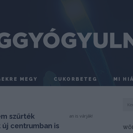
GEKRE MEGY
CUKORBETEG
MI HI
em szűrték
 új centrumban is
WÖ