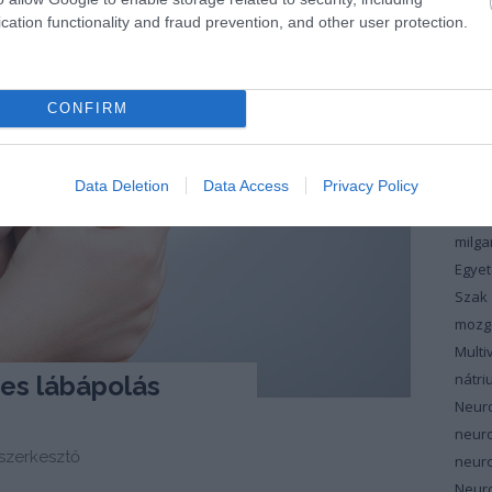
koles
cation functionality and fraud prevention, and other user protection.
vérzs
magn
máju
CONFIRM
maku
masz
Data Deletion
Data Access
Privacy Policy
meno
szin
milg
Egyet
Szak
mozg
Multi
nátri
yes lábápolás
Neur
neur
zerkesztő
neuro
Neuro