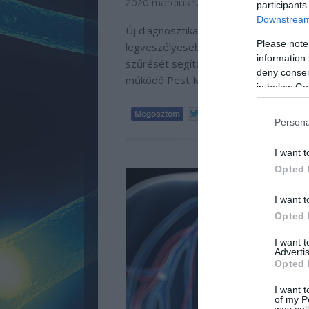
2020 március 12 -
Meggyógyulnék sze
participants
Downstream 
Új diagnosztikai eszköz a Pest Megye
Please note
legveszélyesebb szövődményének, a s
information 
szűrését segítő műszerrel – egy Ewin
deny consent
működő Pest Megyei Neuropathia Ce
in below Go
Tetszik
0
Persona
I want t
Opted 
I want t
Opted 
I want 
Advertis
Opted 
I want t
of my P
was col