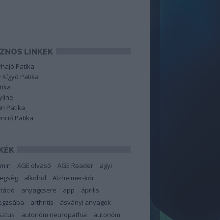
ZNOS LINKEK
hajó Patika
 Kígyó Patika
tika
line
in Patika
nció Patika
KÉK
amin
AGE olvasó
AGE Reader
agyi
tegség
alkohol
Alzheimer-kór
táció
anyagcsere
app
április
degzsába
arthritis
ásványi anyagok
sztus
autonóm neuropathia
autonóm