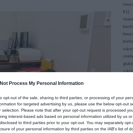
neuro
B12
vita
benfo
Neur
Kórh
cuko
cinkh
glükó
cuko
cuko
Not Process My Personal Information
vitam
Dél-M
to opt-out of the sale, sharing to third parties, or processing of your per
Cent
formation for targeted advertising by us, please use the below opt-out s
depr
r selection. Please note that after your opt-out request is processed y
gségek esélye a
Diab
eing interest-based ads based on personal information utilized by us or
disclosed to third parties prior to your opt-out. You may separately opt-
ropátia szűrésével
szin
losure of your personal information by third parties on the IAB’s list of
diéta