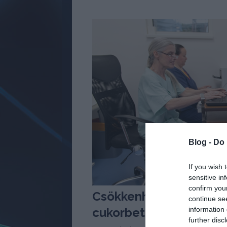
Blog -
Do 
If you wish 
sensitive in
confirm you
Csökkenhet a szívbete
continue se
information 
cukorbetegeknél a neu
further disc