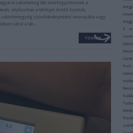
agyarul cukorbeteg láb tünetegyüttesnek a
megy
ló, elsősorban a lábfejet érintő tünetek,
nove
A cukorbetegség szövődményeként neuropátia vagy
magy
ztében sérül a láb…
3
or
Cent
TOVÁBB
túlm
Neur
Cent
Prof.
retin
rezili
Neur
Sudár
Tudom
Klinik
friss
szénh
Szent