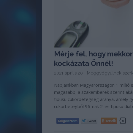
Mérje fel, hogy mekko
kockázata Önnél!
2021 április 20 -
Meggyógyulnék szerk
Napjainkban Magyarországon 1 millió i
magasabb, a szakemberek szerint akár a
típusú cukorbetegség aránya, amely g
cukorbetegből 96-nak 2-es típusú dia
Tetszik
0