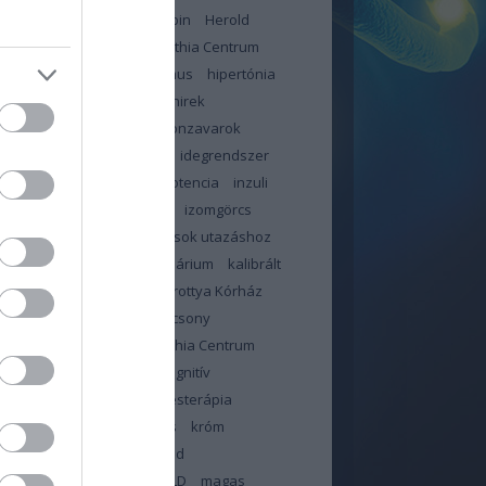
jás
háziorvos
hemoglobin
Herold
n
Heves Megyei Neuropathia Centrum
ybetegség
hiperinzulinizmus
hipertónia
likémia
hir
hír
hírek
hirek
ztartás
hőhullám
hormonzavarok
bántalom
idegekre megy
idegrendszer
or
immunrendszer
impotencia
inzuli
in
inzulinrezisztencia
IR
izomgörcs
dás
január
jód
jó tanácsok utazáshoz
június
kalcium
kalendárium
kalibrált
illa
kálium
Kanizsai Dorottya Kórház
olattartás orvossal
karácsony
ntén
Kelet-pesti Neuropathia Centrum
ama
klór
kobalamin
kognitív
sségek
kognitív viselkedésterápia
zterin
kolin
koronavírus
króm
sa
lelki állóképesség
lipid
háztartás
liszt
ma
MAFLD
magas