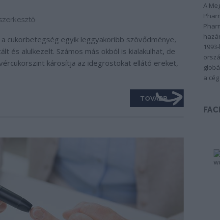
A Meg
Pharm
zerkesztő
Pharm
hazán
s a cukorbetegség egyik leggyakoribb szövődménye,
1993-
lt és alulkezelt. Számos más okból is kialakulhat, de
orszá
ércukorszint károsítja az idegrostokat ellátó ereket,
globá
a cég
TOVÁBB
FAC