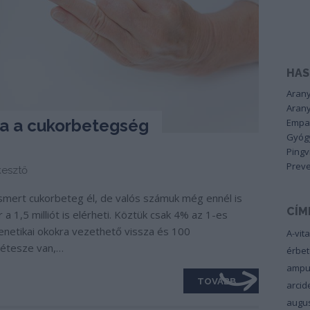
HAS
Arany
Arany
ra a cukorbetegség
Empa
Gyógy
Pingv
Preve
esztő
smert cukorbeteg él, de valós számuk még ennél is
CÍM
 1,5 milliót is elérheti. Köztük csak 4% az 1-es
enetikai okokra vezethető vissza és 100
A-vit
bétesze van,…
érbe
ampu
TOVÁBB
arci
augu