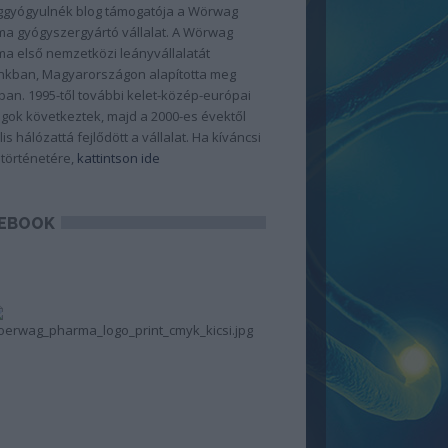
gyógyulnék blog támogatója a Wörwag
a gyógyszergyártó vállalat. A Wörwag
a első nemzetközi leányvállalatát
kban, Magyarországon alapította meg
ban. 1995-től további kelet-közép-európai
gok következtek, majd a 2000-es évektől
lis hálózattá fejlődött a vállalat. Ha kíváncsi
 történetére,
kattintson ide
EBOOK