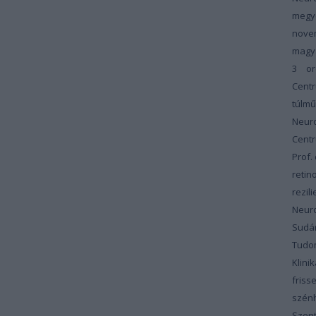
megy
nove
magy
3
or
Cent
túlm
Neur
Cent
Prof.
retin
rezili
Neur
Sudár
Tudom
Klinik
friss
szénh
Szent