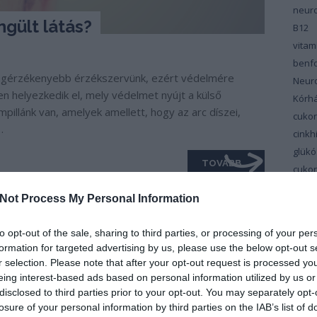
neuro
gült látás?
B12
vita
benfo
legérzékenyebb érzékszervünk, ezért védelmére
Neur
n helyezkedik el, mely védelmet nyújt a külső
Kórh
illánk van, amelyek amellett, hogy az arc díszei,
cuko
…
cinkh
glükó
TOVÁBB
cuko
cuko
Not Process My Personal Information
vitam
Dél-M
to opt-out of the sale, sharing to third parties, or processing of your per
Cent
formation for targeted advertising by us, please use the below opt-out s
depr
r selection. Please note that after your opt-out request is processed y
Diab
eing interest-based ads based on personal information utilized by us or
disclosed to third parties prior to your opt-out. You may separately opt-
szin
losure of your personal information by third parties on the IAB’s list of
diéta