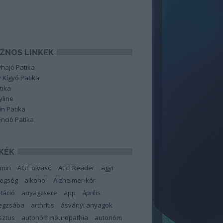
ZNOS LINKEK
hajó Patika
 Kígyó Patika
tika
line
in Patika
nció Patika
KÉK
amin
AGE olvasó
AGE Reader
agyi
tegség
alkohol
Alzheimer-kór
táció
anyagcsere
app
április
degzsába
arthritis
ásványi anyagok
sztus
autonóm neuropathia
autonóm