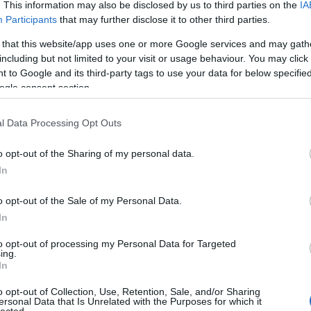
. This information may also be disclosed by us to third parties on the
IA
Klára
Participants
that may further disclose it to other third parties.
Dr. D
 that this website/app uses one or more Google services and may gath
dr. H
including but not limited to your visit or usage behaviour. You may click 
Orave
 to Google and its third-party tags to use your data for below specifi
Pinté
ogle consent section.
Várk
Feren
l Data Processing Opt Outs
emés
érel
o opt-out of the Sharing of my personal data.
étren
In
Ewing
o opt-out of the Sale of my Personal Data.
fárad
In
fogy
gerin
to opt-out of processing my Personal Data for Targeted
ing.
glut
In
neuro
cent
o opt-out of Collection, Use, Retention, Sale, and/or Sharing
ersonal Data that Is Unrelated with the Purposes for which it
gyüm
lected.