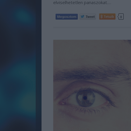
elviselhetetlen panaszokat.…
Tetszik
0