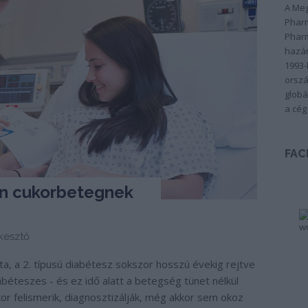
A Meg
Pharm
Pharm
hazán
1993-
orszá
globá
a cég
FAC
en cukorbetegnek
kesztő
a, a 2. típusú diabétesz sokszor hosszú évekig rejtve
béteszes - és ez idő alatt a betegség tünet nélkül
or felismerik, diagnosztizálják, még akkor sem okoz