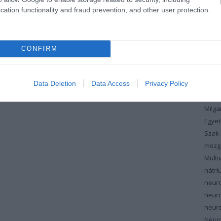
koles
cation functionality and fraud prevention, and other user protection.
vérzs
magn
máju
CONFIRM
maku
masz
Data Deletion
Data Access
Privacy Policy
meno
szin
Milg
Egyet
Szak
mozg
Multi
nátri
neur
neur
neuro
Neuro