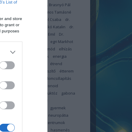
B’s List of
dr. Blatniczky László
Dr. Brasnyó Pál
omboróczky Zsolt
Dr. Halmos Tamásné
er and store
arcsa Eleonóra
Dr. Lengyel Csaba
dr.
to grant or
czné dr. Kiss Éva
Dr. Piczkó Katalin
dr.
ed purposes
r István
dr. Toldy-Schedel Emil
Dr.
onyi Tamás
egészségügy
egri Markhot
c Kórház
elbutulás
életmód
elhízás
ztés
emésztési panaszok
energia
meszesedés
érzéskiesés
étrend
d-kiegészítő
étrendkiegészítő
étterem
-teszter
fájdalom
fájdalomcsillapítás
tság
február
FFP2
flavonoid
ókúra
folsav
foszfor
fruktóz
gabona
c
glikémiás index
glükóz
énmentes
görcs
görcsök
gyermek
pathia centrum
gyermek neuropátia
rum
gyermek neuropátia centrumok
ölcs
gyümölcscukor
haj
hasmenés