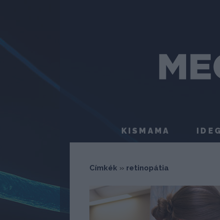
KISMAMA
IDE
Címkék
»
retinopátia