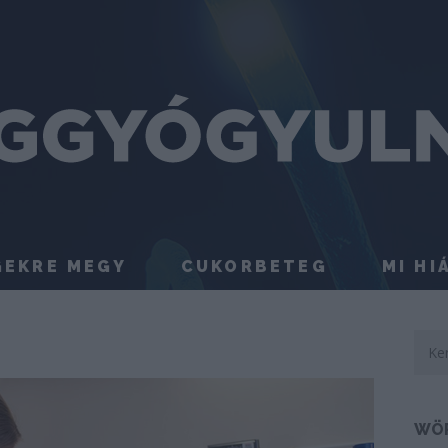
GEKRE MEGY
CUKORBETEG
MI HI
WÖ