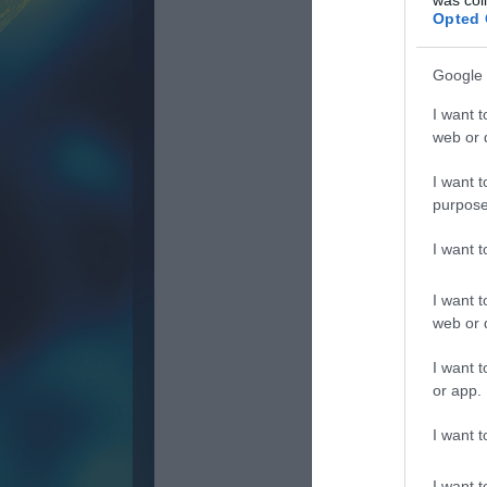
Opted 
Google 
I want t
web or d
I want t
purpose
I want 
I want t
web or d
I want t
or app.
I want t
I want t