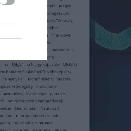
zterinszint
magas vérnyomás
magas
ír
Magnerot
magnerot
magnézium
éziumhiány
Magyar Diabetes Társaság
s
makroelemek
makulopathia
lopátia
mangán
március
máriatövis
megelőzés
memóriazavar
pauza
merevedési zavar
metabolikus
dróma
mihianyzik
milgamma
amma
Milgamma N lágy kapszula
Miskolci
em Podiáter Szakirányú Továbbképzési
mi hiányzik?
Monofilament
mozgás
ásszervi betegség
multivitamin
vitamin cinkkel és krómmal
napozás
um
neuroendokrin tumormarkerek
ométer
Neurométer
Neuropad
opathia
neuropathia centrumok
pátia
neuropátia centrumok
teszt
Neurotip
neurpátia
Nógrád