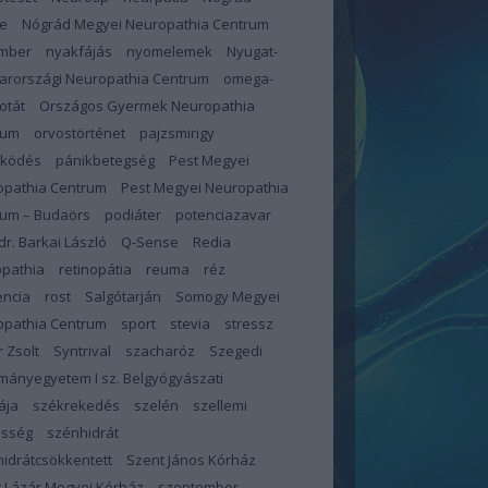
e
Nógrád Megyei Neuropathia Centrum
mber
nyakfájás
nyomelemek
Nyugat-
arországi Neuropathia Centrum
omega-
otát
Országos Gyermek Neuropathia
rum
orvostörténet
pajzsmirigy
űködés
pánikbetegség
Pest Megyei
opathia Centrum
Pest Megyei Neuropathia
rum – Budaörs
podiáter
potenciazavar
 dr. Barkai László
Q-Sense
Redia
opathia
retinopátia
reuma
réz
encia
rost
Salgótarján
Somogy Megyei
opathia Centrum
sport
stevia
stressz
 Zsolt
Syntrival
szacharóz
Szegedi
ányegyetem I sz. Belgyógyászati
ája
székrekedés
szelén
szellemi
esség
szénhidrát
idrátcsökkentett
Szent János Kórház
 Lázár Megyei Kórház
szeptember