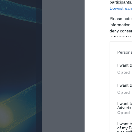
participants
Downstream 
Please note
information 
deny consent
in below Go
Persona
I want t
Opted 
I want t
Opted 
I want 
Advertis
Opted 
I want t
of my P
was col