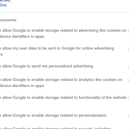
Out
hátfá
Zoltá
hián
consents
hipog
o allow Google to enable storage related to advertising like cookies on
hőhá
evice identifiers in apps.
ideg
o allow my user data to be sent to Google for online advertising
idősk
s.
inzul
izza
to allow Google to send me personalized advertising.
július
hangv
o allow Google to enable storage related to analytics like cookies on
kapcs
evice identifiers in apps.
kara
o allow Google to enable storage related to functionality of the website
kism
képe
koles
o allow Google to enable storage related to personalization.
Lago
lipid
o allow Google to enable storage related to security, including