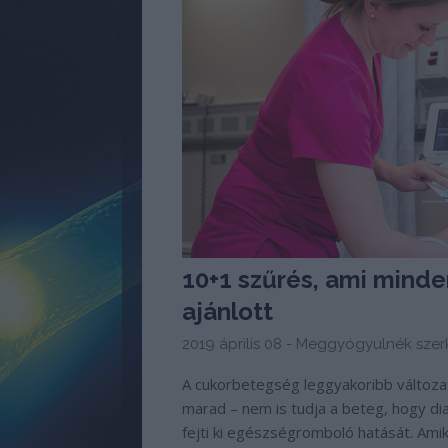
10+1 szűrés, ami mind
ajánlott
2019 április 08 -
Meggyógyulnék szer
A cukorbetegség leggyakoribb változat
marad – nem is tudja a beteg, hogy dia
fejti ki egészségromboló hatását. Amik