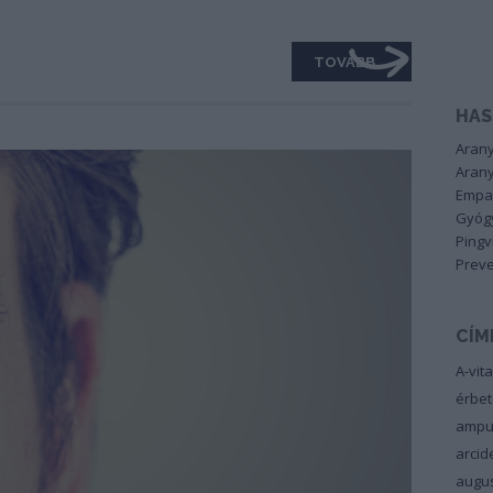
TOVÁBB
HAS
Arany
Arany
Empa
Gyógy
Pingv
Preve
CÍM
A-vit
érbe
ampu
arci
augu