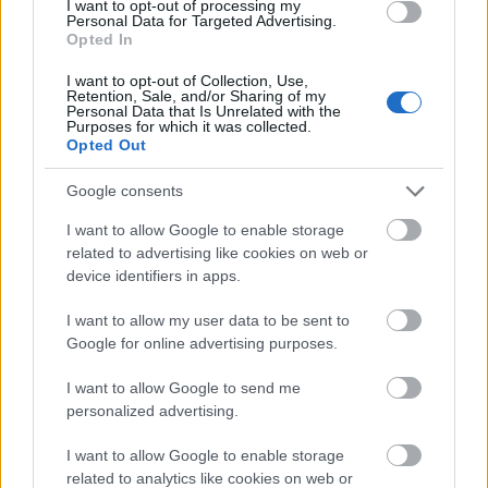
Dr. Becsei László, a Békés Megyei Központi Kórház
I want to opt-out of processing my
Personal Data for Targeted Advertising.
főigazgatója és dr. Kádár Éva, a Wörwag Pharma Kft.
Opted In
ügyvezető igazgatója 2019. 04. 17-én megnyitották a
Békés Megyei Neuropathia Centrumot. A
I want to opt-out of Collection, Use,
Retention, Sale, and/or Sharing of my
neuropátia, vagyis az idegkárosodás a
Personal Data that Is Unrelated with the
cukorbetegség egyik leggyakoribb szövődménye,
Purposes for which it was collected.
Opted Out
melynek következtében…
Google consents
I want to allow Google to enable storage
related to advertising like cookies on web or
device identifiers in apps.
I want to allow my user data to be sent to
Google for online advertising purposes.
I want to allow Google to send me
personalized advertising.
I want to allow Google to enable storage
related to analytics like cookies on web or