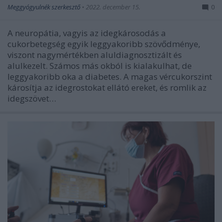
Meggyógyulnék szerkesztő
•
2022. december 15.
0
A neuropátia, vagyis az idegkárosodás a
cukorbetegség egyik leggyakoribb szövődménye,
viszont nagymértékben aluldiagnosztizált és
alulkezelt. Számos más okból is kialakulhat, de
leggyakoribb oka a diabetes. A magas vércukorszint
károsítja az idegrostokat ellátó ereket, és romlik az
idegszövet…