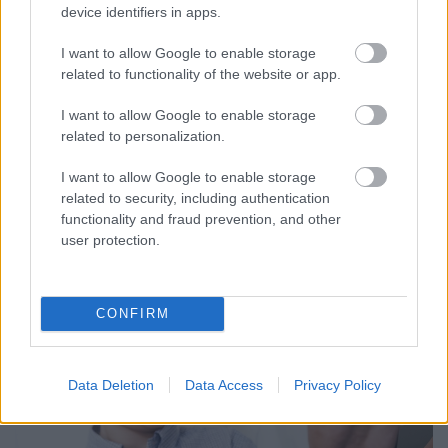
device identifiers in apps.
Végre a Pest megyeieknek is lesz
I want to allow Google to enable storage
saját neuropátia szűrőközpontjuk!
related to functionality of the website or app.
Meggyógyulnék szerkesztő
•
2018. október 10.
0
I want to allow Google to enable storage
related to personalization.
Dr. Toldy-Schedel Emil, a Budapesti Szent Ferenc
I want to allow Google to enable storage
Kórház főigazgatója és Dr. Kádár Éva, a Wörwag
related to security, including authentication
Pharma Kft. ügyvezető igazgatója 2018. 10. 10-én
functionality and fraud prevention, and other
megnyitották a Pest Megyei Neuropathia Centrumot.
user protection.
A neuropátia, vagyis az idegkárosodás a
cukorbetegség egyik leggyakoribb szövődménye,
melynek…
CONFIRM
Data Deletion
Data Access
Privacy Policy