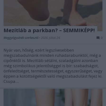
Mezítláb a parkban? – SEMMIKÉPP!
Meggyógyulnék szerkesztő
•
2026. július 24.
0
Nyár van, hőség, ezért legszívesebben
megszabadulnánk minden ruhadarabunktól, még a
cipőnktől is. Mezítláb sétálni, szaladgálni azonban
még szimbolikus jelentőséggel is bír: szabadságot,
önfeledtséget, természetességet, egyszerűséget, vagy
éppen a kötöttségektől való megszabadulást fejez ki.
Csupa…