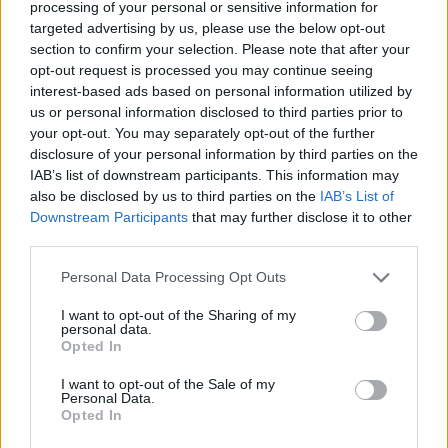
processing of your personal or sensitive information for
targeted advertising by us, please use the below opt-out
section to confirm your selection. Please note that after your
opt-out request is processed you may continue seeing
interest-based ads based on personal information utilized by
us or personal information disclosed to third parties prior to
your opt-out. You may separately opt-out of the further
disclosure of your personal information by third parties on the
IAB’s list of downstream participants. This information may
also be disclosed by us to third parties on the
IAB’s List of
Downstream Participants
that may further disclose it to other
third parties.
Please note that this website/app uses one or more Google
Personal Data Processing Opt Outs
Új szűrőközpont teszi teljessé a
services and may gather and store information including but
not limited to your visit or usage behaviour. You may click to
I want to opt-out of the Sharing of my
békési cukorbeteg-ellátást
personal data.
grant or deny consent to Google and its third-party tags to
Opted In
Megnyílt a Békés Megyei Neuropathia
use your data for below specified purposes in below Google
Centrum
consent section.
I want to opt-out of the Sale of my
Personal Data.
Meggyógyulnék szerkesztő
•
2019. április 18.
0
Opted In