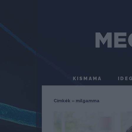
KISMAMA
IDE
Címkék
»
milgamma