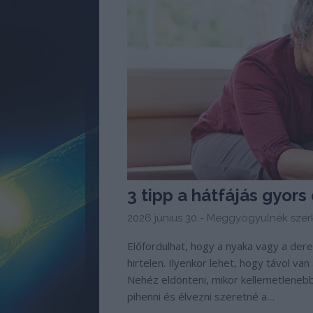
3 tipp a hátfájás gyors
2026 június 30 -
Meggyógyulnék szer
Előfordulhat, hogy a nyaka vagy a der
hirtelen. Ilyenkor lehet, hogy távol va
Nehéz eldönteni, mikor kellemetlenebb 
pihenni és élvezni szeretné a…