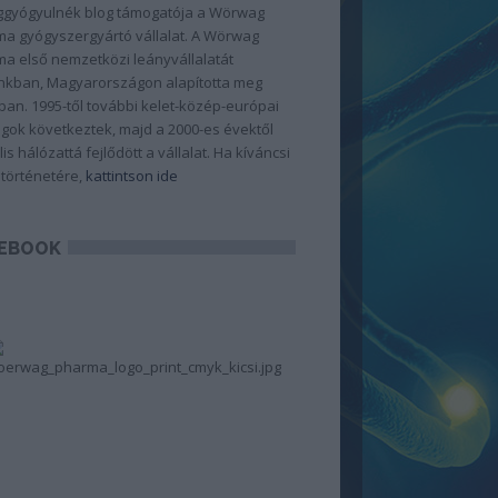
gyógyulnék blog támogatója a Wörwag
a gyógyszergyártó vállalat. A Wörwag
a első nemzetközi leányvállalatát
kban, Magyarországon alapította meg
ban. 1995-től további kelet-közép-európai
gok következtek, majd a 2000-es évektől
lis hálózattá fejlődött a vállalat. Ha kíváncsi
 történetére,
kattintson ide
EBOOK