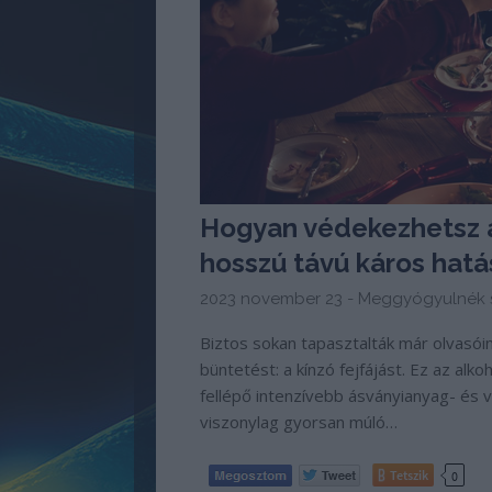
Hogyan védekezhetsz a
hosszú távú káros hatá
2023 november 23 -
Meggyógyulnék s
Biztos sokan tapasztalták már olvasóin
büntetést: a kínzó fejfájást. Ez az al
fellépő intenzívebb ásványianyag- és 
viszonylag gyorsan múló…
Tetszik
0