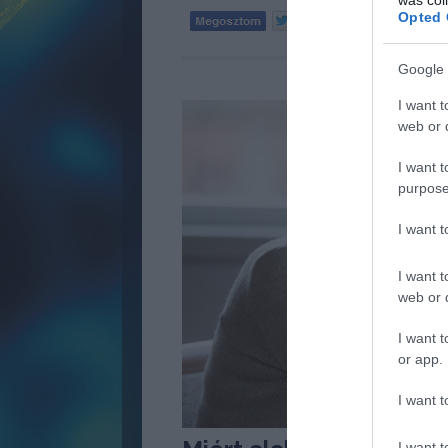
Opted 
Tetszik
0
Google 
I want t
web or d
I want t
purpose
I want 
I want t
web or d
I want t
or app.
I want t
I want t