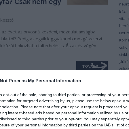
nyra? Csak nem egy
neuro
B12
vita
kesztő
benfo
é az évet az orvosnál kezdeni, mozdulatlanságba
Neur
dulattól? Pedig az egyik leggyakoribb mozgásszervi
Kórh
k között okozhatja túlterhelés is. És az év végén
cuko
cinkh
glükó
TOVÁBB
cuko
cuko
Not Process My Personal Information
vitam
Dél-M
to opt-out of the sale, sharing to third parties, or processing of your per
Cent
formation for targeted advertising by us, please use the below opt-out s
depr
r selection. Please note that after your opt-out request is processed y
Diab
eing interest-based ads based on personal information utilized by us or
disclosed to third parties prior to your opt-out. You may separately opt-
szin
losure of your personal information by third parties on the IAB’s list of
diéta