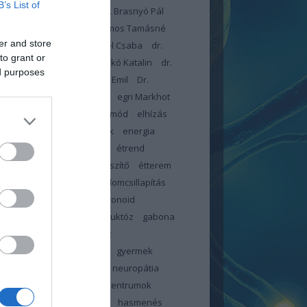
B’s List of
dr. Blatniczky László
Dr. Brasnyó Pál
omboróczky Zsolt
Dr. Halmos Tamásné
er and store
arcsa Eleonóra
Dr. Lengyel Csaba
dr.
to grant or
czné dr. Kiss Éva
Dr. Piczkó Katalin
dr.
ed purposes
r István
dr. Toldy-Schedel Emil
Dr.
onyi Tamás
egészségügy
egri Markhot
c Kórház
elbutulás
életmód
elhízás
ztés
emésztési panaszok
energia
meszesedés
érzéskiesés
étrend
d-kiegészítő
étrendkiegészítő
étterem
-teszter
fájdalom
fájdalomcsillapítás
tság
február
FFP2
flavonoid
ókúra
folsav
foszfor
fruktóz
gabona
c
glikémiás index
glükóz
énmentes
görcs
görcsök
gyermek
pathia centrum
gyermek neuropátia
rum
gyermek neuropátia centrumok
ölcs
gyümölcscukor
haj
hasmenés