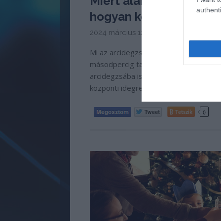
Miért alakulhat ki arci
authenti
hogyan kezelhető?
2024 március 12 -
Meggyógyulnék sze
Mi az arcidegzsába? Az arcidegzsába –
másodpercig tartó, de annál fájdalma
arcidegzsába is a neuropátiás fájdalma
központi idegrendszer egyes részein
Tetszik
0