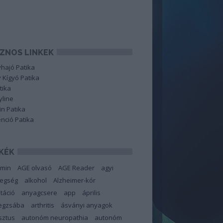
ZNOS LINKEK
hajó Patika
 Kígyó Patika
tika
line
in Patika
nció Patika
KÉK
amin
AGE olvasó
AGE Reader
agyi
tegség
alkohol
Alzheimer-kór
táció
anyagcsere
app
április
degzsába
arthritis
ásványi anyagok
sztus
autonóm neuropathia
autonóm