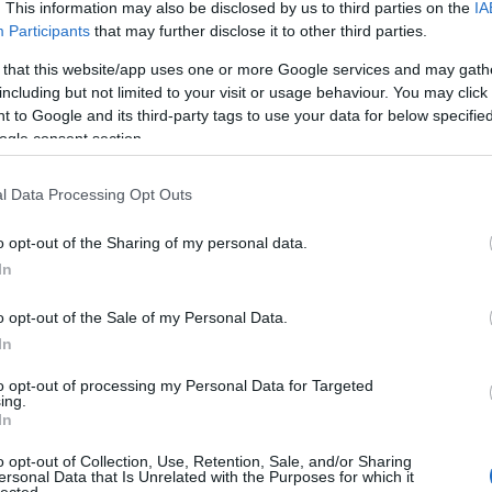
. This information may also be disclosed by us to third parties on the
IA
Klára
Participants
that may further disclose it to other third parties.
Dr. D
 that this website/app uses one or more Google services and may gath
dr. H
including but not limited to your visit or usage behaviour. You may click 
Orave
 to Google and its third-party tags to use your data for below specifi
Pinté
ogle consent section.
Várk
Feren
l Data Processing Opt Outs
emés
onóm neuropátia
érel
o opt-out of the Sharing of my personal data.
 és a hirtelen
étren
In
Ewing
o opt-out of the Sale of my Personal Data.
fárad
rkesztő
In
fogy
gerin
m neuropátia egy olyan idegkárosodás, amelynek
to opt-out of processing my Personal Data for Targeted
ing.
glut
ése károsodik, vagyis végül is a szervezet általános
In
neuro
n a cukorbetegség szövődményeként alakul ki, és
cent
o opt-out of Collection, Use, Retention, Sale, and/or Sharing
ersonal Data that Is Unrelated with the Purposes for which it
gyüm
lected.