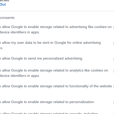
Out
hátfá
TOVÁBB
Zoltá
hián
consents
hipog
o allow Google to enable storage related to advertising like cookies on
hőhá
evice identifiers in apps.
ideg
o allow my user data to be sent to Google for online advertising
idősk
s.
inzul
izza
to allow Google to send me personalized advertising.
július
hangv
o allow Google to enable storage related to analytics like cookies on
kapcs
evice identifiers in apps.
kara
o allow Google to enable storage related to functionality of the website
kism
képe
koles
o allow Google to enable storage related to personalization.
Lago
lipid
o allow Google to enable storage related to security, including