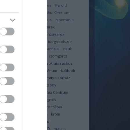
jás
háziorvos
hemoglobin
Herold
n
Heves Megyei Neuropathia Centrum
ybetegség
hiperinzulinizmus
hipertónia
likémia
hir
hír
hírek
hirek
ztartás
hőhullám
hormonzavarok
bántalom
idegekre megy
idegrendszer
or
immunrendszer
impotencia
inzuli
in
inzulinrezisztencia
IR
izomgörcs
dás
január
jód
jó tanácsok utazáshoz
június
kalcium
kalendárium
kalibrált
illa
kálium
Kanizsai Dorottya Kórház
olattartás orvossal
karácsony
ntén
Kelet-pesti Neuropathia Centrum
ama
klór
kobalamin
kognitív
sségek
kognitív viselkedésterápia
zterin
kolin
koronavírus
króm
sa
lelki állóképesség
lipid
háztartás
liszt
ma
MAFLD
magas