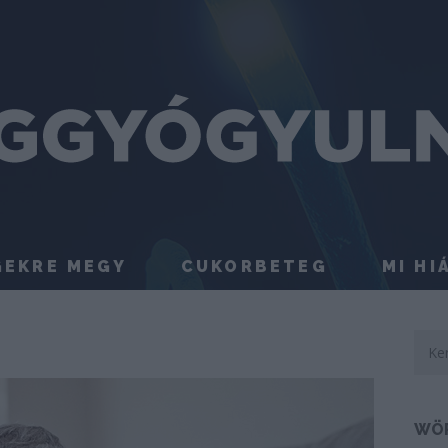
GEKRE MEGY
CUKORBETEG
MI HI
WÖ