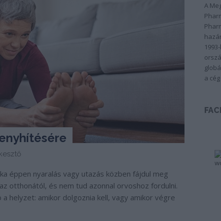
A Meg
Pharm
Pharm
hazán
1993-
orszá
globá
a cég
FAC
 enyhítésére
kesztő
eka éppen nyaralás vagy utazás közben fájdul meg
n az otthonától, és nem tud azonnal orvoshoz fordulni.
a helyzet: amikor dolgoznia kell, vagy amikor végre