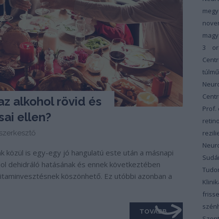
megy
nove
magy
3
or
Cent
túlm
Neur
Cent
z alkohol rövid és
Prof.
sai ellen?
retin
zerkesztő
rezili
Neur
k közül is egy-egy jó hangulatú este után a másnapi
Sudár
kohol dehidráló hatásának és ennek következtében
Tudom
vitaminvesztésnek köszönhető. Ez utóbbi azonban a
Klinik
friss
szénh
TOVÁBB
Szent