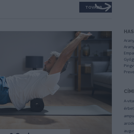
TOVÁBB
HAS
Arany
Arany
Empa
Gyógy
Pingv
Preve
CÍM
A-vit
érbe
ampu
arci
augu