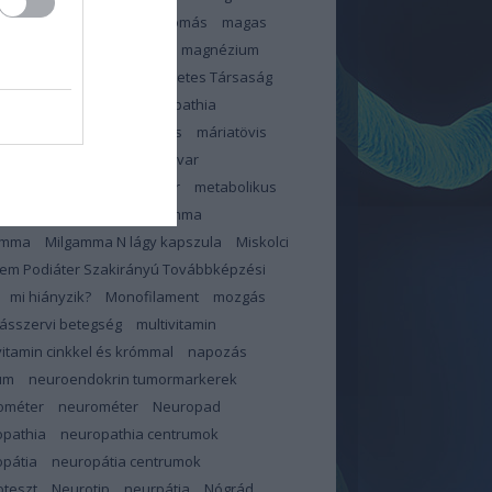
zterinszint
magas vérnyomás
magas
ír
Magnerot
magnerot
magnézium
éziumhiány
Magyar Diabetes Társaság
s
makroelemek
makulopathia
lopátia
mangán
március
máriatövis
megelőzés
memóriazavar
pauza
merevedési zavar
metabolikus
dróma
mihianyzik
Milgamma
amma
Milgamma N lágy kapszula
Miskolci
em Podiáter Szakirányú Továbbképzési
mi hiányzik?
Monofilament
mozgás
ásszervi betegség
multivitamin
vitamin cinkkel és krómmal
napozás
um
neuroendokrin tumormarkerek
ométer
neurométer
Neuropad
opathia
neuropathia centrumok
pátia
neuropátia centrumok
teszt
Neurotip
neurpátia
Nógrád