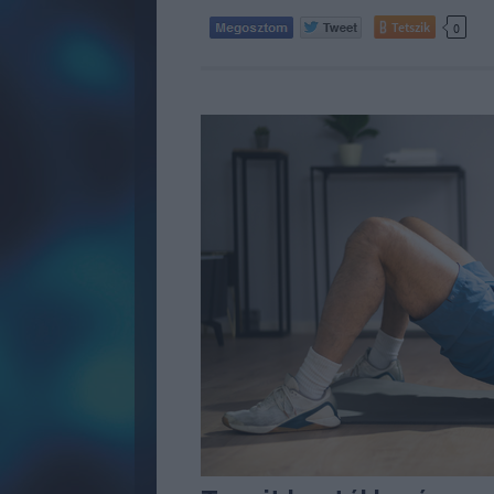
Tetszik
0