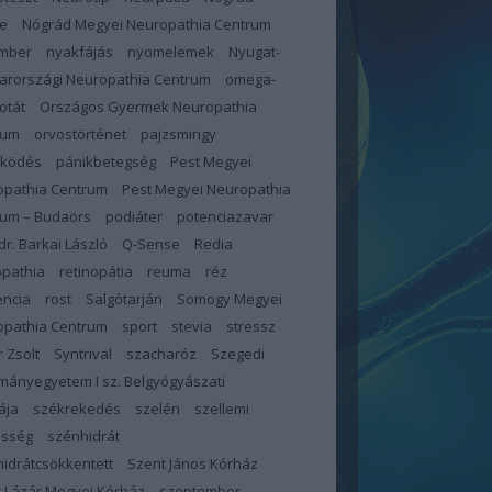
e
Nógrád Megyei Neuropathia Centrum
mber
nyakfájás
nyomelemek
Nyugat-
arországi Neuropathia Centrum
omega-
otát
Országos Gyermek Neuropathia
rum
orvostörténet
pajzsmirigy
űködés
pánikbetegség
Pest Megyei
opathia Centrum
Pest Megyei Neuropathia
rum – Budaörs
podiáter
potenciazavar
 dr. Barkai László
Q-Sense
Redia
opathia
retinopátia
reuma
réz
encia
rost
Salgótarján
Somogy Megyei
opathia Centrum
sport
stevia
stressz
 Zsolt
Syntrival
szacharóz
Szegedi
ányegyetem I sz. Belgyógyászati
ája
székrekedés
szelén
szellemi
esség
szénhidrát
idrátcsökkentett
Szent János Kórház
 Lázár Megyei Kórház
szeptember