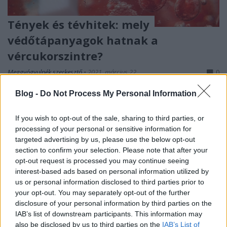
Tények és tévhitek: mely
védőtápanyagok hatnak a
vércukorszintre?
Meggyógyulnék szerkesztő
•
2021. március 22.
0
Blog -
Do Not Process My Personal Information
Sok védőtápanyaggal: vitaminokkal, ásványi
anyagokkal, gyógynövényekben vagy fűszerekben
If you wish to opt-out of the sale, sharing to third parties, or
található vegyületekkel kapcsolatban beszélünk a
processing of your personal or sensitive information for
vércukorszintre gyakorolt jótékony hatásról, arról,
targeted advertising by us, please use the below opt-out
hogy ezek segítenek alacsonyan tartani a
section to confirm your selection. Please note that after your
vércukorszintet. Ezeknek a közszájon forgó
opt-out request is processed you may continue seeing
történeteknek sajnos egy…
interest-based ads based on personal information utilized by
us or personal information disclosed to third parties prior to
your opt-out. You may separately opt-out of the further
disclosure of your personal information by third parties on the
IAB’s list of downstream participants. This information may
also be disclosed by us to third parties on the
IAB’s List of