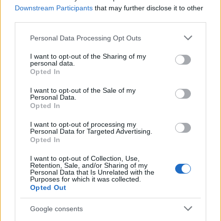
Downstream Participants
that may further disclose it to other
third parties.
Please note that this website/app uses one or more Google
Personal Data Processing Opt Outs
services and may gather and store information including but
not limited to your visit or usage behaviour. You may click to
I want to opt-out of the Sharing of my
personal data.
grant or deny consent to Google and its third-party tags to
Opted In
use your data for below specified purposes in below Google
consent section.
I want to opt-out of the Sale of my
Personal Data.
Opted In
Vajon, volt már szívritmuszavarod?
I want to opt-out of processing my
És észrevetted?
Personal Data for Targeted Advertising.
Opted In
Meggyógyulnék szerkesztő
•
2019. április 22.
0
I want to opt-out of Collection, Use,
Retention, Sale, and/or Sharing of my
Folytathatnánk a kérdések sorát: mennyire veszélyes,
Personal Data that Is Unrelated with the
Purposes for which it was collected.
vagy épp mennyire számít „normálisnak? Mitől
Opted Out
alakul ki? Hogy vehetjük észre?
Google consents