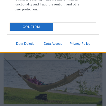
szabadságra. Korábbi cikkünkben már részletesen
functionality and fraud prevention, and other
foglalkoztunk azzal, hogy kinek ajánlott a síelés-
user protection.
snowboardozás, hova érdemes elindulni, milyen
kockázatokra kell felkészülni, hogy lehet ezeket
kivédeni. Most…
CONFIRM
Data Deletion
Data Access
Privacy Policy