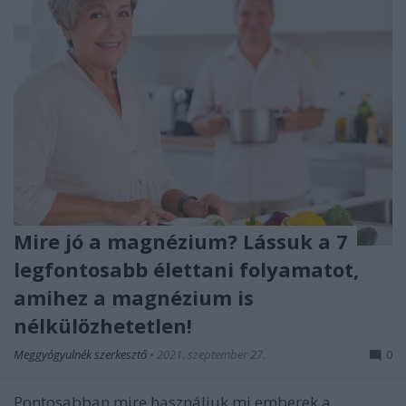
Mire jó a magnézium? Lássuk a 7
legfontosabb élettani folyamatot,
amihez a magnézium is
nélkülözhetetlen!
Meggyógyulnék szerkesztő
•
2021. szeptember 27.
0
Pontosabban mire használjuk mi emberek a