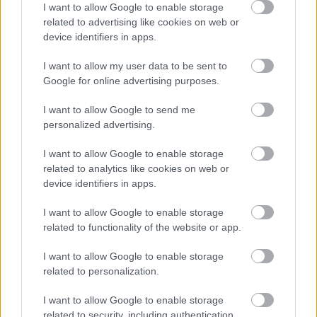
I want to allow Google to enable storage
related to advertising like cookies on web or
device identifiers in apps.
I want to allow my user data to be sent to
Google for online advertising purposes.
I want to allow Google to send me
personalized advertising.
I want to allow Google to enable storage
related to analytics like cookies on web or
device identifiers in apps.
Segíthet a magnézium a sísérülések
I want to allow Google to enable storage
related to functionality of the website or app.
elkerülésében?
I want to allow Google to enable storage
Meggyógyulnék szerkesztő
•
2019. február 07.
0
related to personalization.
Február a síszünetek hónapja, ilyenkor indulnak a
I want to allow Google to enable storage
legtöbben hosszabb-rövidebb téli sportcélú
related to security, including authentication