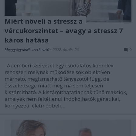
Miért növeli a stressz a
vércukorszintet – avagy a stressz 7
káros hatása
Meggyógyulnék szerkesztő
•
2022. április 06.
0
Az emberi szervezet egy csodálatos komplex
rendszer, melynek működése sok objektíven
mérhető, megismerhető tényezőtől függ, de
összetettsége miatt még ma sem teljesen
kiszámítható. A kiszámíthatatlannak tűnő reakciók,
amelyek nem feltétlenül indokolhatók genetikai,
környezeti, életmódbeli…