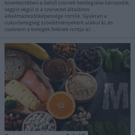
következtében a belső szervek beidegzése károsodik,
vagyis végül is a szervezet általános
alkalmazkodóképessége romlik. Gyakran a
cukorbetegség szövődményeként alakul ki, és
csaknem a betegek felének rontja az…