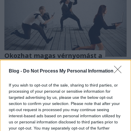
Okozhat magas vérnyomást a
folyamatos stressz?
Blog -
Do Not Process My Personal Information
Meggyógyulnék szerkesztő
•
2023. június 27.
0
If you wish to opt-out of the sale, sharing to third parties, or
Ebben a cikkünkben arra keressük a választ, hogy a
processing of your personal or sensitive information for
folyamatos stressz miért az egyik kockázati
targeted advertising by us, please use the below opt-out
tényezője, lehetséges kiváltó oka a magas
section to confirm your selection. Please note that after your
vérnyomás betegségnek.
opt-out request is processed you may continue seeing
interest-based ads based on personal information utilized by
us or personal information disclosed to third parties prior to
your opt-out. You may separately opt-out of the further