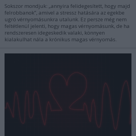
Sokszor mondjuk: „annyira felidegesített, hogy majd
felrobbanok”, amivel a stressz hatására az egekbe
ugró vérnyomásunkra utalunk. Ez persze még nem
feltétlenül jelenti, hogy magas vérnyomásunk, de ha
rendszeresen idegeskedik valaki, könnyen
kialakulhat nála a krónikus magas vérnyomás.