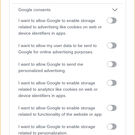
probléma együttes fennállását jelenti.
Google consents
I want to allow Google to enable storage
related to advertising like cookies on web or
device identifiers in apps.
I want to allow my user data to be sent to
Google for online advertising purposes.
I want to allow Google to send me
personalized advertising.
I want to allow Google to enable storage
related to analytics like cookies on web or
device identifiers in apps.
I want to allow Google to enable storage
Értelmetlen halál a parkolóban
related to functionality of the website or app.
Magyar népbetegségek: magas vérnyomás
I want to allow Google to enable storage
Meggyógyulnék szerkesztő
•
2023. április 20.
0
related to personalization.