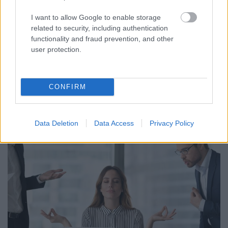
A mai Magyarországon népbetegség a magas
I want to allow Google to enable storage
vérnyomás, a cukorbetegség, a magas
related to security, including authentication
koleszterinszint, a köszvény, a reuma, a
functionality and fraud prevention, and other
csontritkulás, az allergia, a daganatos betegségek,
user protection.
az étkezési zavarok, a depresszió, az alvászavar. A
szív- és érrendszeri betegségek vezető haláloknak
számítanak, így ezek is…
CONFIRM
Data Deletion
Data Access
Privacy Policy