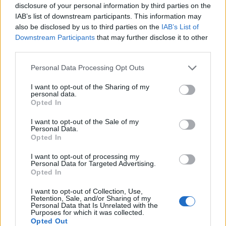
disclosure of your personal information by third parties on the
IAB’s list of downstream participants. This information may
also be disclosed by us to third parties on the
IAB’s List of
Downstream Participants
that may further disclose it to other
third parties.
Please note that this website/app uses one or more Google
Personal Data Processing Opt Outs
services and may gather and store information including but
not limited to your visit or usage behaviour. You may click to
I want to opt-out of the Sharing of my
personal data.
grant or deny consent to Google and its third-party tags to
Opted In
use your data for below specified purposes in below Google
consent section.
I want to opt-out of the Sale of my
Personal Data.
4 tünet, amelyek együttes megléte
Opted In
súlyos kockázatokra utal
I want to opt-out of processing my
Personal Data for Targeted Advertising.
Meggyógyulnék szerkesztő
•
2023. június 21.
0
Opted In
I want to opt-out of Collection, Use,
A metabolikus szó az anyagcserére utal, az
Retention, Sale, and/or Sharing of my
Personal Data that Is Unrelated with the
úgynevezett metabolikus szindróma pedig több,
Purposes for which it was collected.
egymással és az anyagcserével összefüggő
Opted Out