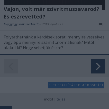
Vajon, volt már szívritmuszavarod?
És észrevetted?
Meggyógyulnék szerkesztő
•
2019. április 22.
0
Folytathatnánk a kérdések sorát: mennyire veszélyes,
vagy épp mennyire számít „normálisnak? Mitől
alakul ki? Hogy vehetjük észre?
SÜTI BEÁLLÍTÁSOK MÓDOSÍTÁSA
mobil
|
teljes