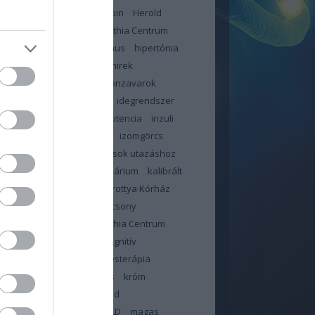
jás
háziorvos
hemoglobin
Herold
n
Heves Megyei Neuropathia Centrum
ybetegség
hiperinzulinizmus
hipertónia
likémia
hir
hír
hírek
hirek
ztartás
hőhullám
hormonzavarok
bántalom
idegekre megy
idegrendszer
or
immunrendszer
impotencia
inzuli
in
inzulinrezisztencia
IR
izomgörcs
dás
január
jód
jó tanácsok utazáshoz
június
kalcium
kalendárium
kalibrált
illa
kálium
Kanizsai Dorottya Kórház
olattartás orvossal
karácsony
ntén
Kelet-pesti Neuropathia Centrum
ama
klór
kobalamin
kognitív
sségek
kognitív viselkedésterápia
zterin
kolin
koronavírus
króm
sa
lelki állóképesség
lipid
háztartás
liszt
ma
MAFLD
magas