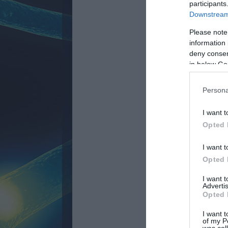
participants
Downstream 
Please note
information 
deny consent
in below Go
Persona
I want t
Opted 
I want t
Opted 
I want 
Advertis
Opted 
I want t
of my P
was col