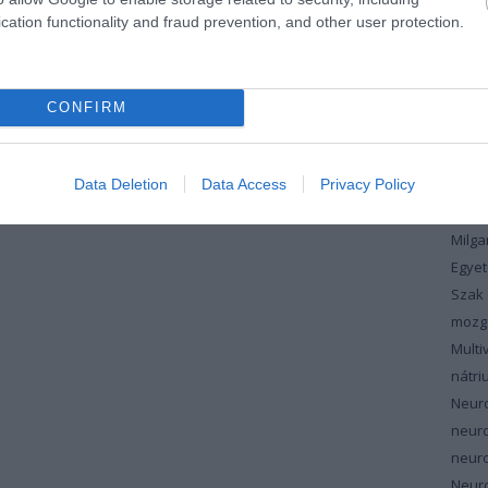
koles
cation functionality and fraud prevention, and other user protection.
vérzs
magn
máju
CONFIRM
maku
masz
Data Deletion
Data Access
Privacy Policy
meno
szin
Milg
Egyet
Szak
mozg
Multi
nátri
Neur
neur
neuro
Neuro