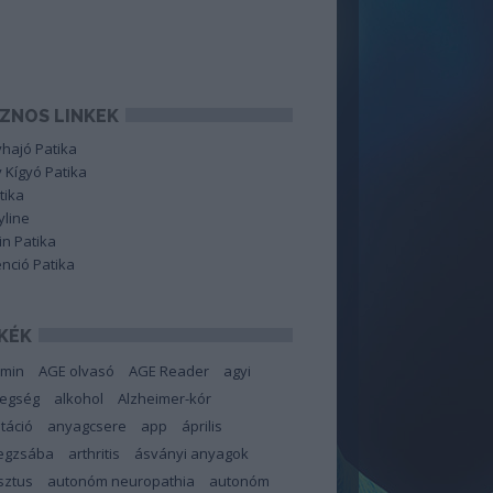
ZNOS LINKEK
hajó Patika
 Kígyó Patika
tika
line
in Patika
nció Patika
KÉK
amin
AGE olvasó
AGE Reader
agyi
tegség
alkohol
Alzheimer-kór
táció
anyagcsere
app
április
degzsába
arthritis
ásványi anyagok
sztus
autonóm neuropathia
autonóm