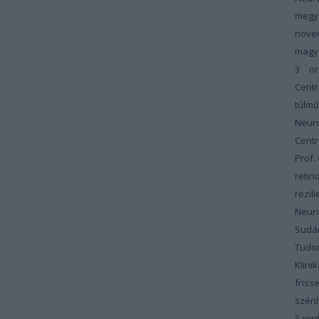
megy
nove
magy
3
or
Cent
túlm
Neur
Cent
Prof.
retin
rezili
Neur
Sudár
Tudom
Klinik
friss
szénh
Szent