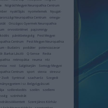
e
Nógrád Megyei Neuropathia Centrum
mber
nyakfájás
nyomelemek
Nyugat-
arországi Neuropathia Centrum
omega-
otát
Országos Gyermek Neuropathia
rum
orvostörténet
pajzsmirigy
űködés
pánikbetegség
Pest Megyei
opathia Centrum
Pest Megyei Neuropathia
rum – Budaörs
podiáter
potenciazavar
 dr. Barkai László
Q-Sense
Redia
opathia
retinopátia
reuma
réz
encia
rost
Salgótarján
Somogy Megyei
opathia Centrum
sport
stevia
stressz
 Zsolt
Syntrival
szacharóz
Szegedi
ányegyetem I sz. Belgyógyászati
ája
székrekedés
szelén
szellemi
esség
szénhidrát
idrátcsökkentett
Szent János Kórház
 Lázár Megyei Kórház
szeptember