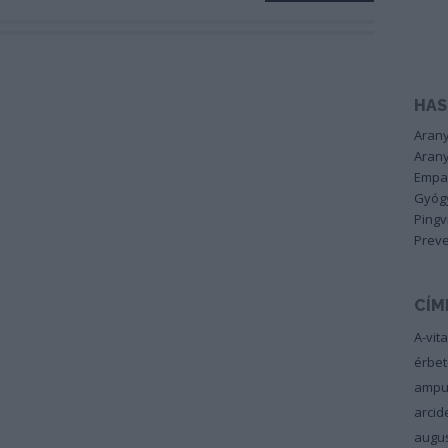
HAS
Arany
Arany
Empa
Gyógy
Pingv
Preve
CÍM
A-vit
érbe
ampu
arci
augu