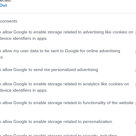
Out
hátfá
Zoltá
hián
consents
hipog
o allow Google to enable storage related to advertising like cookies on
hőhá
evice identifiers in apps.
ideg
o allow my user data to be sent to Google for online advertising
idősk
s.
inzul
izza
to allow Google to send me personalized advertising.
július
hangv
o allow Google to enable storage related to analytics like cookies on
kapcs
evice identifiers in apps.
kara
o allow Google to enable storage related to functionality of the website
kism
képe
koles
o allow Google to enable storage related to personalization.
Lago
lipid
o allow Google to enable storage related to security, including