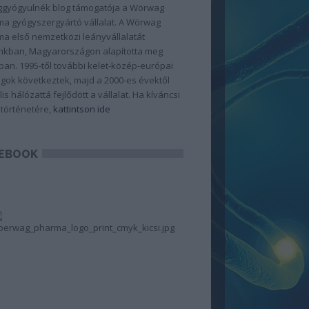
gyógyulnék blog támogatója a Wörwag
a gyógyszergyártó vállalat. A Wörwag
a első nemzetközi leányvállalatát
kban, Magyarországon alapította meg
ban. 1995-től további kelet-közép-európai
gok következtek, majd a 2000-es évektől
lis hálózattá fejlődött a vállalat. Ha kíváncsi
 történetére,
kattintson ide
EBOOK