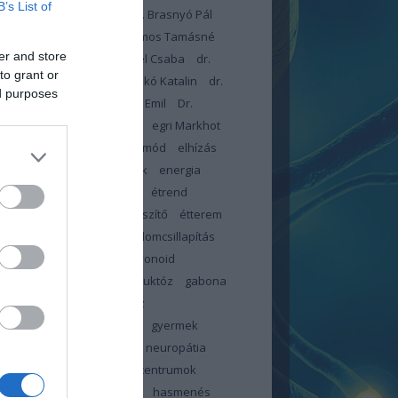
B’s List of
dr. Blatniczky László
Dr. Brasnyó Pál
omboróczky Zsolt
Dr. Halmos Tamásné
er and store
arcsa Eleonóra
Dr. Lengyel Csaba
dr.
to grant or
czné dr. Kiss Éva
Dr. Piczkó Katalin
dr.
ed purposes
r István
dr. Toldy-Schedel Emil
Dr.
onyi Tamás
egészségügy
egri Markhot
c Kórház
elbutulás
életmód
elhízás
ztés
emésztési panaszok
energia
meszesedés
érzéskiesés
étrend
d-kiegészítő
étrendkiegészítő
étterem
-teszter
fájdalom
fájdalomcsillapítás
tság
február
FFP2
flavonoid
ókúra
folsav
foszfor
fruktóz
gabona
c
glikémiás index
glükóz
énmentes
görcs
görcsök
gyermek
pathia centrum
gyermek neuropátia
rum
gyermek neuropátia centrumok
ölcs
gyümölcscukor
haj
hasmenés