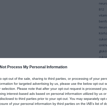
neuro
B12
vita
benfo
Neur
Kórh
cuko
cinkh
glükó
cuko
cuko
Not Process My Personal Information
vitam
Dél-M
to opt-out of the sale, sharing to third parties, or processing of your per
Cent
formation for targeted advertising by us, please use the below opt-out s
depr
r selection. Please note that after your opt-out request is processed y
Diab
eing interest-based ads based on personal information utilized by us or
disclosed to third parties prior to your opt-out. You may separately opt-
szin
losure of your personal information by third parties on the IAB’s list of
diéta