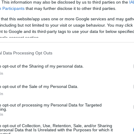
. This information may also be disclosed by us to third parties on the
IA
Klára
Participants
that may further disclose it to other third parties.
Dr. D
 that this website/app uses one or more Google services and may gath
dr. H
including but not limited to your visit or usage behaviour. You may click 
Orave
 to Google and its third-party tags to use your data for below specifi
Pinté
ogle consent section.
Várk
Feren
l Data Processing Opt Outs
emés
érel
o opt-out of the Sharing of my personal data.
étren
In
Ewing
o opt-out of the Sale of my Personal Data.
fárad
In
fogy
gerin
to opt-out of processing my Personal Data for Targeted
ing.
glut
In
neuro
cent
o opt-out of Collection, Use, Retention, Sale, and/or Sharing
ersonal Data that Is Unrelated with the Purposes for which it
gyüm
lected.