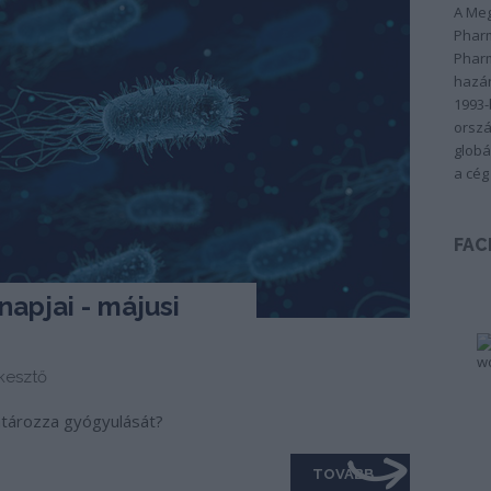
A Meg
Pharm
Pharm
hazán
1993-
orszá
globá
a cég
FAC
napjai - májusi
kesztő
atározza gyógyulását?
TOVÁBB