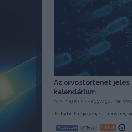
Az orvostörténet jeles 
kalendárium
2020 május 05 -
Meggyógyulnék szer
Mi történt májusban, ami ma is megh
Tetszik
0