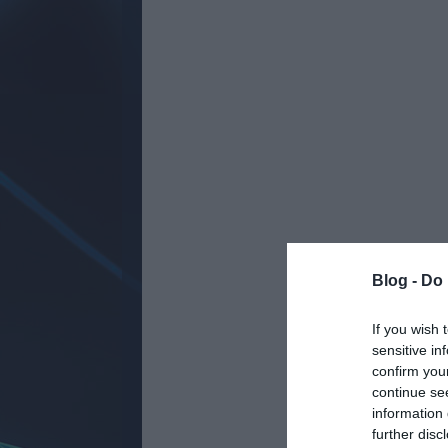
Blog -
Do 
If you wish 
sensitive in
confirm you
continue se
information 
further disc