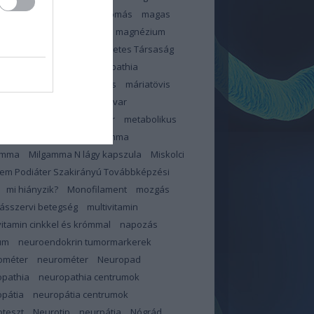
zterinszint
magas vérnyomás
magas
ír
magnerot
Magnerot
magnézium
éziumhiány
Magyar Diabetes Társaság
s
makroelemek
makulopathia
lopátia
mangán
március
máriatövis
megelőzés
memóriazavar
pauza
merevedési zavar
metabolikus
dróma
mihianyzik
milgamma
amma
Milgamma N lágy kapszula
Miskolci
em Podiáter Szakirányú Továbbképzési
mi hiányzik?
Monofilament
mozgás
ásszervi betegség
multivitamin
vitamin cinkkel és krómmal
napozás
um
neuroendokrin tumormarkerek
ométer
neurométer
Neuropad
opathia
neuropathia centrumok
pátia
neuropátia centrumok
teszt
Neurotip
neurpátia
Nógrád