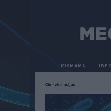
KISMAMA
IDE
Címkék
»
május