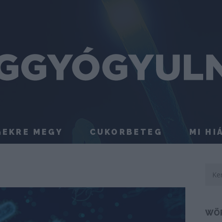
GEKRE MEGY
CUKORBETEG
MI HI
WÖ