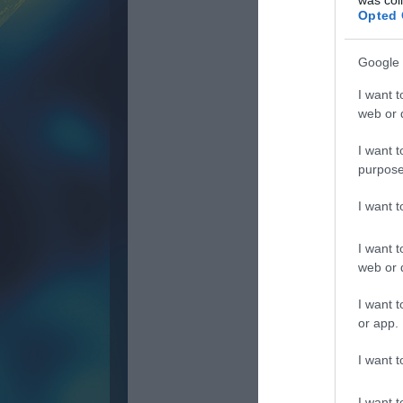
Opted 
Google 
I want t
web or d
I want t
purpose
I want 
I want t
web or d
I want t
or app.
I want t
I want t