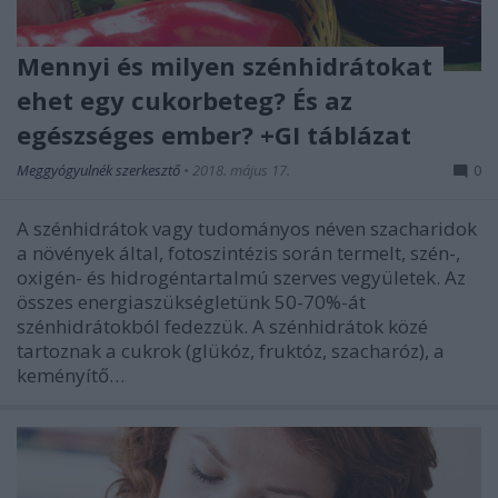
Mennyi és milyen szénhidrátokat
ehet egy cukorbeteg? És az
egészséges ember? +GI táblázat
Meggyógyulnék szerkesztő
•
2018. május 17.
0
A szénhidrátok vagy tudományos néven szacharidok
a növények által, fotoszintézis során termelt, szén-,
oxigén- és hidrogéntartalmú szerves vegyületek. Az
összes energiaszükségletünk 50-70%-át
szénhidrátokból fedezzük. A szénhidrátok közé
tartoznak a cukrok (glükóz, fruktóz, szacharóz), a
keményítő…