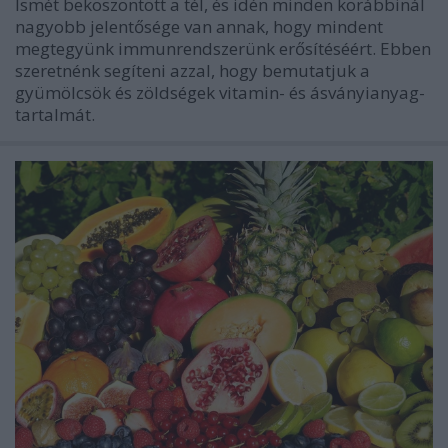
Ismét beköszöntött a tél, és idén minden korábbinál
nagyobb jelentősége van annak, hogy mindent
megtegyünk immunrendszerünk erősítéséért. Ebben
szeretnénk segíteni azzal, hogy bemutatjuk a
gyümölcsök és zöldségek vitamin- és ásványianyag-
tartalmát.