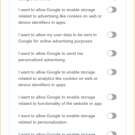
I want to allow Google to enable storage
related to advertising like cookies on web or
device identifiers in apps.
I want to allow my user data to be sent to
Google for online advertising purposes.
I want to allow Google to send me
personalized advertising.
I want to allow Google to enable storage
related to analytics like cookies on web or
Szeretnéd idén kihagyni az
device identifiers in apps.
influenzát? – 13 + 1 dolog, ami
I want to allow Google to enable storage
gyengíti az immunrendszert
related to functionality of the website or app.
Meggyógyulnék szerkesztő
•
2020. január 28.
0
I want to allow Google to enable storage
related to personalization.
Mi az oka annak, hogy van olyan kollégád, aki soha
egy napot sem mulaszt, miközben te egyik náthából
I want to allow Google to enable storage