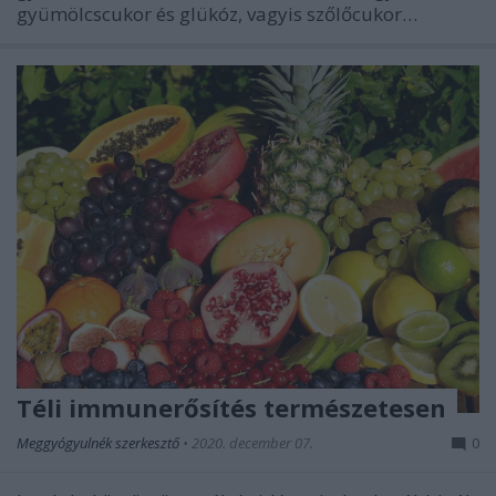
gyümölcscukor és glükóz, vagyis szőlőcukor…
Téli immunerősítés természetesen
Meggyógyulnék szerkesztő
•
2020. december 07.
0