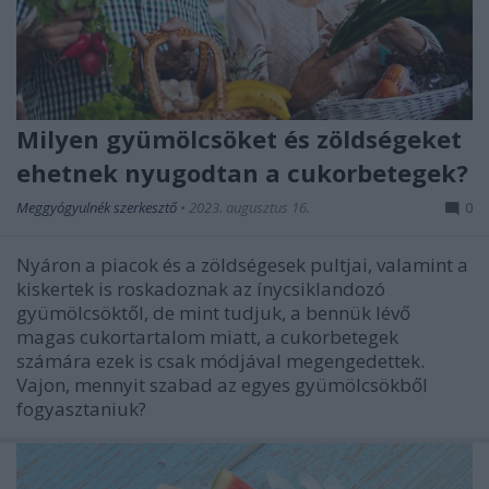
Milyen gyümölcsöket és zöldségeket
ehetnek nyugodtan a cukorbetegek?
Meggyógyulnék szerkesztő
•
2023. augusztus 16.
0
Nyáron a piacok és a zöldségesek pultjai, valamint a
kiskertek is roskadoznak az ínycsiklandozó
gyümölcsöktől, de mint tudjuk, a bennük lévő
magas cukortartalom miatt, a cukorbetegek
számára ezek is csak módjával megengedettek.
Vajon, mennyit szabad az egyes gyümölcsökből
fogyasztaniuk?