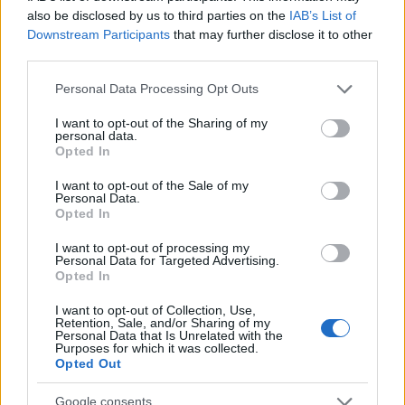
also be disclosed by us to third parties on the
IAB’s List of
Downstream Participants
that may further disclose it to other
third parties.
Please note that this website/app uses one or more Google
Personal Data Processing Opt Outs
services and may gather and store information including but
not limited to your visit or usage behaviour. You may click to
I want to opt-out of the Sharing of my
personal data.
grant or deny consent to Google and its third-party tags to
Opted In
9+ fogyókúrás módszer nagyító alatt
use your data for below specified purposes in below Google
consent section.
I want to opt-out of the Sale of my
Meggyógyulnék szerkesztő
•
2020. január 30.
0
Personal Data.
Opted In
Fogyni szeretnél, hogy jobban nézz ki? Esetleg
I want to opt-out of processing my
szeretnél egészségesebb lenni? Elkerülni a túlsúly
Personal Data for Targeted Advertising.
hosszú távú káros hatásait: a szív- és érrendszeri
Opted In
megbetegedéseket, a magas vérnyomást, a 2-es
I want to opt-out of Collection, Use,
típusú diabéteszt? Vajon, melyik diéta visz
Retention, Sale, and/or Sharing of my
legközelebb a célodhoz?
Personal Data that Is Unrelated with the
Purposes for which it was collected.
Opted Out
Google consents