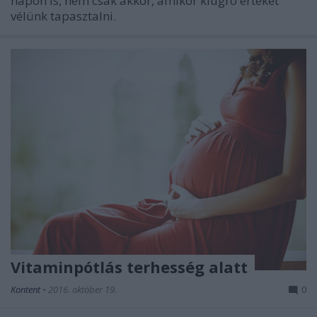
napon is, nem csak akkor, amikor kiugró értéket
vélünk tapasztalni.
Vitaminpótlás terhesség alatt
Kontent
•
2016. október 19.
0