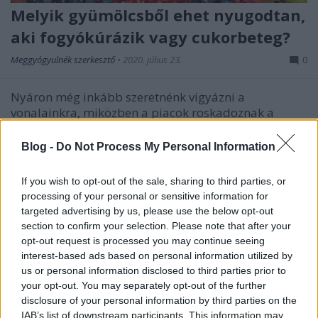
Melyik gyümölcsből ehet nyugodtan,
aki fogyókúrázik vagy cukorbeteg?
Meggyógyulnék szerkesztő
•
2020. július 23.
0
Nyáron még inkább szeretnénk vigyázni a
vonalainkra, miközben a piacok roskadoznak a
csodás gyümölcsöktől. Kérdés azonban, hogy a
kínálat találkozik-e a vágyainkkal és
Blog -
Do Not Process My Personal Information
lehetőségeinkkel, vagyis szabad-e gyümölcsöt
ennünk, ha fogyókúrázunk vagy esetleg a
If you wish to opt-out of the sale, sharing to third parties, or
cukorbetegség miatt figyelnünk kell a…
processing of your personal or sensitive information for
targeted advertising by us, please use the below opt-out
section to confirm your selection. Please note that after your
opt-out request is processed you may continue seeing
interest-based ads based on personal information utilized by
us or personal information disclosed to third parties prior to
your opt-out. You may separately opt-out of the further
disclosure of your personal information by third parties on the
IAB’s list of downstream participants. This information may