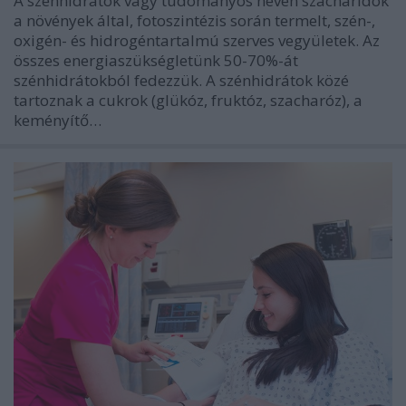
A szénhidrátok vagy tudományos néven szacharidok
a növények által, fotoszintézis során termelt, szén-,
oxigén- és hidrogéntartalmú szerves vegyületek. Az
összes energiaszükségletünk 50-70%-át
szénhidrátokból fedezzük. A szénhidrátok közé
tartoznak a cukrok (glükóz, fruktóz, szacharóz), a
keményítő…