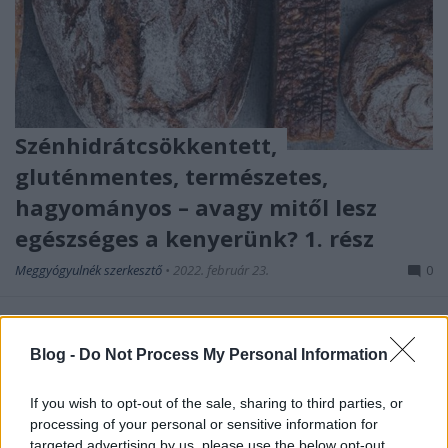
Szénhidrátcsökkentett,
gluténmentes, természetes,
hagyományos – avagy mitől lesz
egészséges a kenyerünk? 1. rész
Meggyógyulnék szerkesztő
•
2022. február 23.
0
Sokan keresik manapság a „reform” kenyérféléket,
péksüteményeket. Egyesek azt szeretnék, hogy
Blog -
Do Not Process My Personal Information
kevésbé hizlaljanak a kenyerek, és úgy gondolják,
hogy ehhez a szénhidrátcsökkentés a kulcs. Mások
If you wish to opt-out of the sale, sharing to third parties, or
arra vágynak, hogy kevesebb legyen a pékárukban a
processing of your personal or sensitive information for
„méreganyag”, a termesztés során felhasznált
targeted advertising by us, please use the below opt-out