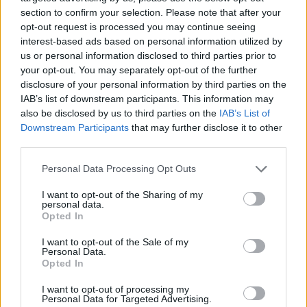
vegyi…
section to confirm your selection. Please note that after your
opt-out request is processed you may continue seeing
interest-based ads based on personal information utilized by
us or personal information disclosed to third parties prior to
your opt-out. You may separately opt-out of the further
disclosure of your personal information by third parties on the
IAB’s list of downstream participants. This information may
also be disclosed by us to third parties on the
IAB’s List of
Downstream Participants
that may further disclose it to other
third parties.
Please note that this website/app uses one or more Google
Personal Data Processing Opt Outs
services and may gather and store information including but
not limited to your visit or usage behaviour. You may click to
I want to opt-out of the Sharing of my
personal data.
grant or deny consent to Google and its third-party tags to
Opted In
use your data for below specified purposes in below Google
consent section.
I want to opt-out of the Sale of my
Melyik gyümölcsből ehet nyugodtan,
Personal Data.
Opted In
aki fogyókúrázik vagy cukorbeteg?
I want to opt-out of processing my
Meggyógyulnék szerkesztő
•
2020. július 23.
0
Personal Data for Targeted Advertising.