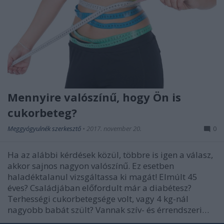
Mennyire valószínű, hogy Ön is
cukorbeteg?
Meggyógyulnék szerkesztő
•
2017. november 20.
0
Ha az alábbi kérdések közül, többre is igen a válasz,
akkor sajnos nagyon valószínű. Ez esetben
haladéktalanul vizsgáltassa ki magát! Elmúlt 45
éves? Családjában előfordult már a diabétesz?
Terhességi cukorbetegsége volt, vagy 4 kg-nál
nagyobb babát szült? Vannak szív- és érrendszeri…