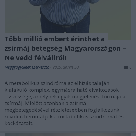
Több millió embert érinthet a
zsírmáj betegség Magyarországon –
Ne vedd félvállról!
Meggyógyulnék szerkesztő
•
2026. április 30.
0
A metabolikus szindróma az elhízás talaján
kialakuló komplex, egymásra ható elváltozások
összessége, amelynek egyik megjelenési formája a
zsírmáj. Mielőtt azonban a zsírmáj
megbetegedésével részletesebben foglalkozunk,
röviden bemutatjuk a metabolikus szindrómát és
kockázatait.