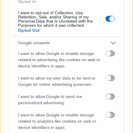
Opted In
Nyáron még inkább szeretnénk vigyázni a
I want to opt-out of Collection, Use,
vonalainkra, miközben a piacok roskadoznak a
Retention, Sale, and/or Sharing of my
csodás gyümölcsöktől. Kérdés azonban, hogy a
Personal Data that Is Unrelated with the
Purposes for which it was collected.
kínálat találkozik-e a vágyainkkal és
Opted Out
lehetőségeinkkel, vagyis szabad-e gyümölcsöt
ennünk, ha fogyókúrázunk vagy esetleg a
Google consents
cukorbetegség miatt figyelnünk kell a…
I want to allow Google to enable storage
related to advertising like cookies on web or
device identifiers in apps.
I want to allow my user data to be sent to
Google for online advertising purposes.
I want to allow Google to send me
personalized advertising.
I want to allow Google to enable storage
related to analytics like cookies on web or
device identifiers in apps.