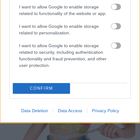
I want to allow Google to enable storage
related to functionality of the website or app.
9+ fogyókúrás módszer nagyító alatt
I want to allow Google to enable storage
Meggyógyulnék szerkesztő
•
2020. január 30.
0
related to personalization.
I want to allow Google to enable storage
Fogyni szeretnél, hogy jobban nézz ki? Esetleg
related to security, including authentication
szeretnél egészségesebb lenni? Elkerülni a túlsúly
functionality and fraud prevention, and other
hosszú távú káros hatásait: a szív- és érrendszeri
user protection.
megbetegedéseket, a magas vérnyomást, a 2-es
típusú diabéteszt? Vajon, melyik diéta visz
legközelebb a célodhoz?
CONFIRM
Data Deletion
Data Access
Privacy Policy