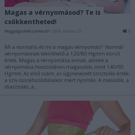
Magas a vérnyomásod? Te is
csökkentheted!
Meggyógyulnék szerkesztő
•
2018. március 22.
0
Mi a normális és mi a magas vérnyomás? Normál
vérnyomásnak tekinthető a 120/80 Hgmm körüli
érték. Magas a vérnyomása annak, akinek a
vérnyomása hosszútávon magasabb, mint 140/90
Hgmm. Az első szám, az úgynevezett szisztolés érték:
a szív összehúzódásakor mért nyomás. A második, a
diasztolés, a…