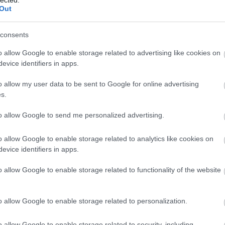
Out
hátfá
Zoltá
hián
consents
hipog
o allow Google to enable storage related to advertising like cookies on
hőhá
evice identifiers in apps.
ideg
o allow my user data to be sent to Google for online advertising
idősk
s.
inzul
izza
to allow Google to send me personalized advertising.
július
hangv
o allow Google to enable storage related to analytics like cookies on
kapcs
evice identifiers in apps.
kara
o allow Google to enable storage related to functionality of the website
kism
képe
koles
o allow Google to enable storage related to personalization.
Lago
lipid
o allow Google to enable storage related to security, including