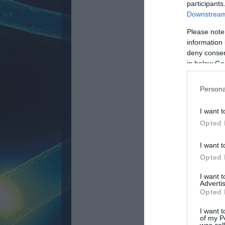
participants
Downstream 
Please note
information 
deny consent
in below Go
Persona
I want t
Opted 
I want t
Opted 
I want 
Advertis
Opted 
I want t
of my P
was col