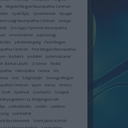
e
Nógrád Megyei Neuropathia Centrum
mber
nyakfájás
nyomelemek
Nyugat-
arországi Neuropathia Centrum
omega-
otát
Országos Gyermek Neuropathia
rum
orvostörténet
pajzsmirigy
űködés
pánikbetegség
Pest Megyei
opathia Centrum
Pest Megyei Neuropathia
rum – Budaörs
podiáter
potenciazavar
 dr. Barkai László
Q-Sense
Redia
opathia
retinopátia
reuma
réz
encia
rost
Salgótarján
Somogy Megyei
opathia Centrum
sport
stevia
stressz
 Zsolt
Syntrival
szacharóz
Szegedi
ányegyetem I sz. Belgyógyászati
ája
székrekedés
szelén
szellemi
esség
szénhidrát
idrátcsökkentett
Szent János Kórház
 Lázár Megyei Kórház
szeptember