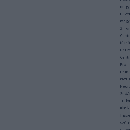
megy
nove
magy
3
or
Cent
túlm
Neur
Cent
Prof.
retin
rezili
Neur
Sudár
Tudom
Klinik
friss
szénh
Szent