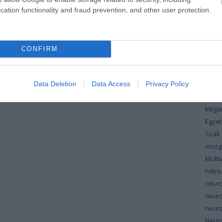
koles
cation functionality and fraud prevention, and other user protection.
vérzs
magn
máju
CONFIRM
maku
masz
Data Deletion
Data Access
Privacy Policy
meno
szin
Milg
Egyet
Szak
mozg
Multi
nátri
neur
neur
neuro
Neuro