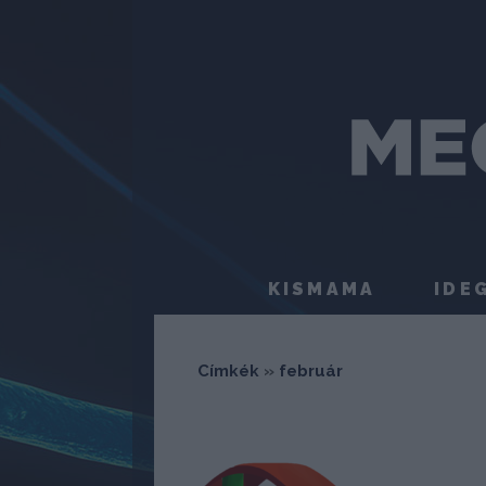
KISMAMA
IDE
Címkék
»
február