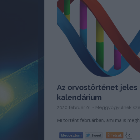
Az orvostörténet jeles 
kalendárium
2020 február 01 -
Meggyógyulnék sze
Mi történt februárban, ami ma is meg
Tetszik
0