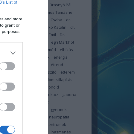
B’s List of
dr. Blatniczky László
Dr. Brasnyó Pál
omboróczky Zsolt
Dr. Halmos Tamásné
er and store
arcsa Eleonóra
Dr. Lengyel Csaba
dr.
to grant or
czné dr. Kiss Éva
Dr. Piczkó Katalin
dr.
ed purposes
r István
dr. Toldy-Schedel Emil
Dr.
onyi Tamás
egészségügy
egri Markhot
c Kórház
elbutulás
életmód
elhízás
ztés
emésztési panaszok
energia
meszesedés
érzéskiesés
étrend
d-kiegészítő
étrendkiegészítő
étterem
-teszter
fájdalom
fájdalomcsillapítás
tság
február
FFP2
flavonoid
ókúra
folsav
foszfor
fruktóz
gabona
c
glikémiás index
glükóz
énmentes
görcs
görcsök
gyermek
pathia centrum
gyermek neuropátia
rum
gyermek neuropátia centrumok
ölcs
gyümölcscukor
haj
hasmenés