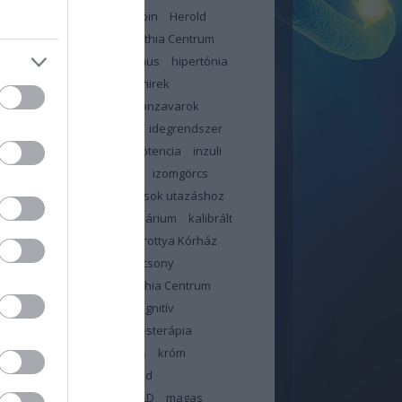
jás
háziorvos
hemoglobin
Herold
n
Heves Megyei Neuropathia Centrum
ybetegség
hiperinzulinizmus
hipertónia
likémia
hír
hir
hírek
hirek
ztartás
hőhullám
hormonzavarok
bántalom
idegekre megy
idegrendszer
or
immunrendszer
impotencia
inzuli
in
inzulinrezisztencia
IR
izomgörcs
dás
január
jód
jó tanácsok utazáshoz
június
kalcium
kalendárium
kalibrált
illa
kálium
Kanizsai Dorottya Kórház
olattartás orvossal
karácsony
ntén
Kelet-pesti Neuropathia Centrum
ama
klór
kobalamin
kognitív
sségek
kognitív viselkedésterápia
zterin
kolin
koronavírus
króm
sa
lelki állóképesség
lipid
háztartás
liszt
ma
MAFLD
magas