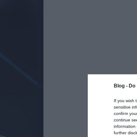
Blog -
Do 
If you wish 
sensitive in
confirm you
continue se
information 
further disc