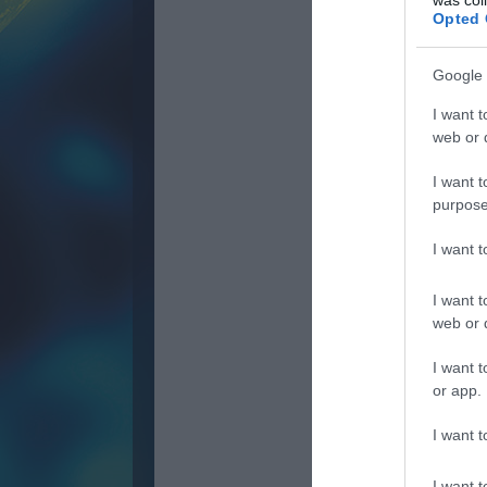
Opted 
Google 
I want t
web or d
I want t
purpose
I want 
I want t
web or d
I want t
or app.
I want t
I want t