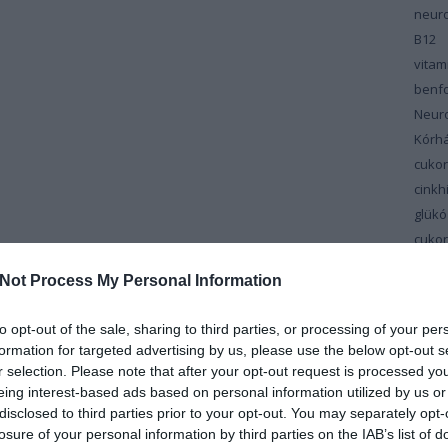
neuro
B12
vita
benfo
Neur
Kórh
cuko
cinkh
glükó
cuko
cuko
Not Process My Personal Information
vitam
Dél-M
to opt-out of the sale, sharing to third parties, or processing of your per
Cent
formation for targeted advertising by us, please use the below opt-out s
depr
r selection. Please note that after your opt-out request is processed y
Diab
eing interest-based ads based on personal information utilized by us or
disclosed to third parties prior to your opt-out. You may separately opt-
szin
losure of your personal information by third parties on the IAB’s list of
diéta