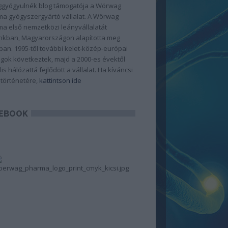
gyógyulnék blog támogatója a Wörwag
a gyógyszergyártó vállalat. A Wörwag
a első nemzetközi leányvállalatát
kban, Magyarországon alapította meg
ban. 1995-től további kelet-közép-európai
gok következtek, majd a 2000-es évektől
lis hálózattá fejlődött a vállalat. Ha kíváncsi
 történetére,
kattintson ide
EBOOK