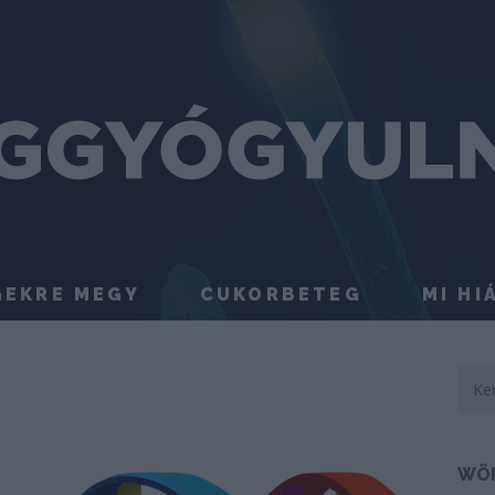
GEKRE MEGY
CUKORBETEG
MI HI
WÖ