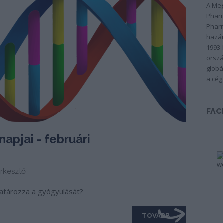
A Meg
Pharm
Pharm
hazán
1993-
orszá
globá
a cég
FAC
napjai - februári
rkesztő
határozza a gyógyulását?
TOVÁBB