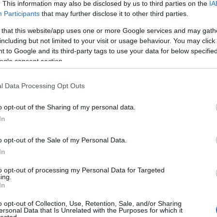
. This information may also be disclosed by us to third parties on the
IA
Klára
Participants
that may further disclose it to other third parties.
Dr. D
 that this website/app uses one or more Google services and may gath
dr. H
including but not limited to your visit or usage behaviour. You may click 
Orave
 to Google and its third-party tags to use your data for below specifi
Pinté
ogle consent section.
Várk
Feren
l Data Processing Opt Outs
emés
érel
o opt-out of the Sharing of my personal data.
étren
In
Ewing
o opt-out of the Sale of my Personal Data.
fárad
In
fogy
gerin
to opt-out of processing my Personal Data for Targeted
ing.
glut
In
neuro
cent
o opt-out of Collection, Use, Retention, Sale, and/or Sharing
ersonal Data that Is Unrelated with the Purposes for which it
gyüm
lected.