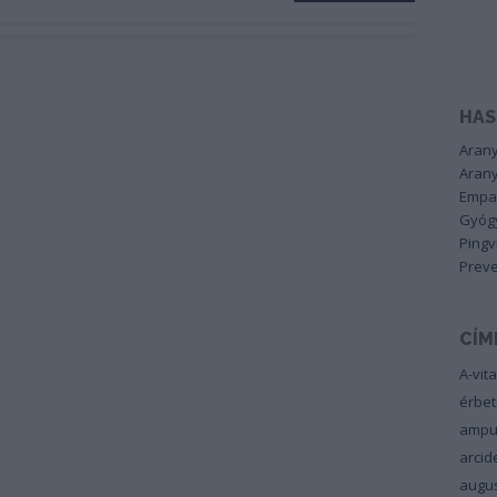
HAS
Arany
Arany
Empa
Gyógy
Pingv
Preve
CÍM
A-vit
érbe
ampu
arci
augu