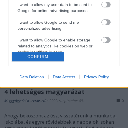
I want to allow my user data to be sent to
Google for online advertising purposes.
I want to allow Google to send me
personalized advertising.
I want to allow Google to enable storage
related to analytics like cookies on web or
device identifiers in apps.
CONFIRM
I want to allow Google to enable storage
related to functionality of the website or app.
Data Deletion
Data Access
Privacy Policy
Őszi fáradtság vagy vitaminhiány? -
I want to allow Google to enable storage
related to personalization.
4 lehetséges magyarázat
I want to allow Google to enable storage
Meggyógyulnék szerkesztő
•
2022. szeptember 09.
0
related to security, including authentication
functionality and fraud prevention, and other
Ahogy beköszönt az ősz, visszatérünk a munkába,
user protection.
iskolába, és egyre rövidebbek a nappalok, sokan