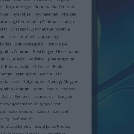
e
Nógrád Megyei Neuropathia Centrum
mber
nyakfájás
nyomelemek
Nyugat-
arországi Neuropathia Centrum
omega-
otát
Országos Gyermek Neuropathia
rum
orvostörténet
pajzsmirigy
űködés
pánikbetegség
Pest Megyei
opathia Centrum
Pest Megyei Neuropathia
rum – Budaörs
podiáter
potenciazavar
 dr. Barkai László
Q-Sense
Redia
opathia
retinopátia
reuma
réz
encia
rost
Salgótarján
Somogy Megyei
opathia Centrum
sport
stevia
stressz
 Zsolt
Syntrival
szacharóz
Szegedi
ányegyetem I sz. Belgyógyászati
ája
székrekedés
szelén
szellemi
esség
szénhidrát
idrátcsökkentett
Szent János Kórház
 Lázár Megyei Kórház
szeptember