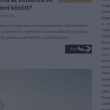
megy
zint között?
nove
rkesztő
magy
3
or
 fontos szerepe van az immunrendszer működésében.
Cent
y a szervezet megfelelő D-vitamin ellátottsága véd a
túlm
 például a náthától és az influenzától is.
Neur
Cent
TOVÁBB
Prof.
retin
rezili
Neur
Sudár
Tudom
Klinik
friss
szénh
Szent