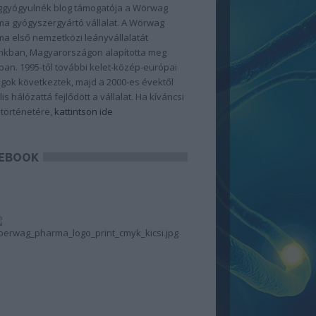
gyógyulnék blog támogatója a Wörwag
a gyógyszergyártó vállalat. A Wörwag
a első nemzetközi leányvállalatát
kban, Magyarországon alapította meg
ban. 1995-től további kelet-közép-európai
gok következtek, majd a 2000-es évektől
lis hálózattá fejlődött a vállalat. Ha kíváncsi
 történetére,
kattintson ide
EBOOK