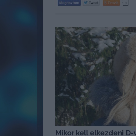
Tetszik
0
Mikor kell elkezdeni D-