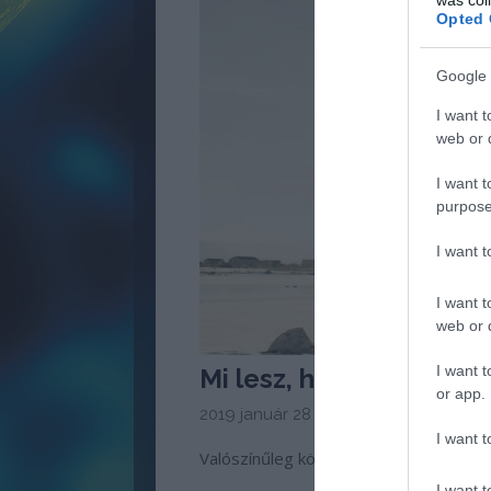
Opted 
Google 
I want t
web or d
I want t
purpose
I want 
I want t
web or d
I want t
Mi lesz, ha nem szedsz
or app.
2019 január 28 -
Meggyógyulnék szer
I want t
Valószínűleg könnyebben kapod el az i
I want t