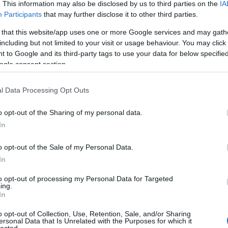
. This information may also be disclosed by us to third parties on the
IA
Klára
Participants
that may further disclose it to other third parties.
Dr. D
 that this website/app uses one or more Google services and may gath
dr. H
including but not limited to your visit or usage behaviour. You may click 
Orave
 to Google and its third-party tags to use your data for below specifi
Pinté
ogle consent section.
zabály, amit
Várk
trandon
Feren
l Data Processing Opt Outs
emés
esztő
érel
o opt-out of the Sharing of my personal data.
étren
a nap nélkül nem termel bőrünk D-vitamint, de a
In
Ewing
ebbé teszi, szebbnek is látjuk a napbarnított színt
o opt-out of the Sale of my Personal Data.
y a kánikulai délidőt leszámítva többségünk
fárad
In
k lesz…
fogy
gerin
to opt-out of processing my Personal Data for Targeted
ing.
TOVÁBB
glut
In
neuro
cent
o opt-out of Collection, Use, Retention, Sale, and/or Sharing
ersonal Data that Is Unrelated with the Purposes for which it
gyüm
lected.