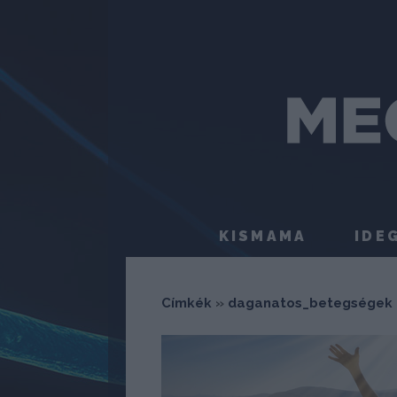
KISMAMA
IDE
Címkék
»
daganatos_betegségek