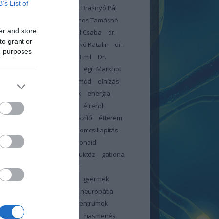
B’s List of
dr. Blatniczky László
Dr. Brasnyó Pál
omboróczky Zsolt
Dr. Halmos Tamásné
er and store
arcsa Eleonóra
Dr. Lengyel Csaba
dr.
to grant or
czné dr. Kiss Éva
Dr. Piczkó Katalin
dr.
ed purposes
r István
dr. Toldy-Schedel Emil
Dr.
onyi Tamás
egészségügy
egri Markhot
c Kórház
elbutulás
életmód
elhízás
ztés
emésztési panaszok
energia
meszesedés
érzéskiesés
étrend
d-kiegészítő
étrendkiegészítő
étterem
-teszter
fájdalom
fájdalomcsillapítás
tság
február
FFP2
flavonoid
ókúra
folsav
foszfor
fruktóz
gabona
c
glikémiás index
glükóz
énmentes
görcs
görcsök
gyermek
pathia centrum
gyermek neuropátia
rum
gyermek neuropátia centrumok
ölcs
gyümölcscukor
haj
hasmenés