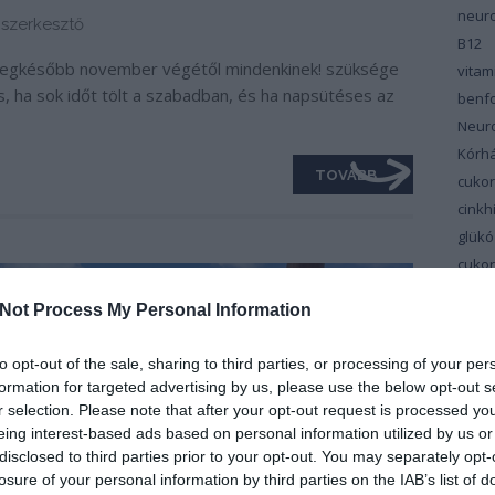
neuro
szerkesztő
B12
 legkésőbb november végétől mindenkinek! szüksége
vita
s, ha sok időt tölt a szabadban, és ha napsütéses az
benfo
Neur
Kórh
TOVÁBB
cuko
cinkh
glükó
cuko
cuko
Not Process My Personal Information
vitam
Dél-M
to opt-out of the sale, sharing to third parties, or processing of your per
Cent
formation for targeted advertising by us, please use the below opt-out s
depr
r selection. Please note that after your opt-out request is processed y
Diab
eing interest-based ads based on personal information utilized by us or
disclosed to third parties prior to your opt-out. You may separately opt-
szin
losure of your personal information by third parties on the IAB’s list of
diéta