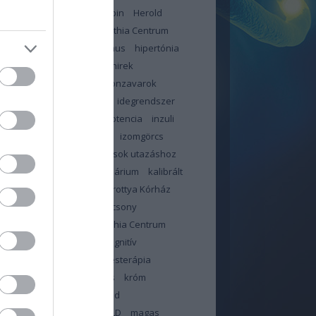
jás
háziorvos
hemoglobin
Herold
n
Heves Megyei Neuropathia Centrum
ybetegség
hiperinzulinizmus
hipertónia
likémia
hir
hír
hírek
hirek
ztartás
hőhullám
hormonzavarok
bántalom
idegekre megy
idegrendszer
or
immunrendszer
impotencia
inzuli
in
inzulinrezisztencia
IR
izomgörcs
dás
január
jód
jó tanácsok utazáshoz
június
kalcium
kalendárium
kalibrált
illa
kálium
Kanizsai Dorottya Kórház
olattartás orvossal
karácsony
ntén
Kelet-pesti Neuropathia Centrum
ama
klór
kobalamin
kognitív
sségek
kognitív viselkedésterápia
zterin
kolin
koronavírus
króm
sa
lelki állóképesség
lipid
háztartás
liszt
ma
MAFLD
magas