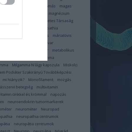
zterinszint
magas vérnyomás
magas
ír
Magnerot
magnerot
magnézium
éziumhiány
Magyar Diabetes Társaság
s
makroelemek
makulopathia
lopátia
mangán
március
máriatövis
megelőzés
memóriazavar
pauza
merevedési zavar
metabolikus
dróma
mihianyzik
milgamma
amma
Milgamma N lágy kapszula
Miskolci
em Podiáter Szakirányú Továbbképzési
mi hiányzik?
Monofilament
mozgás
ásszervi betegség
multivitamin
vitamin cinkkel és krómmal
napozás
um
neuroendokrin tumormarkerek
ométer
neurométer
Neuropad
opathia
neuropathia centrumok
pátia
neuropátia centrumok
teszt
Neurotip
neurpátia
Nógrád