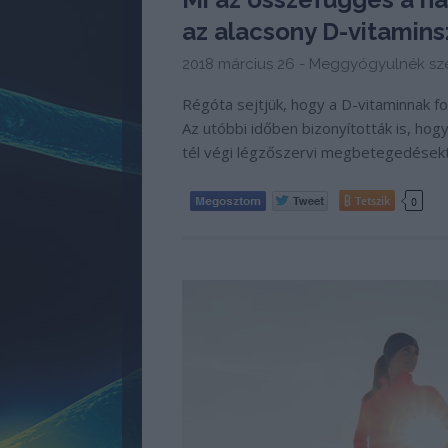
az alacsony D-vitamins
2018 március 26 -
Meggyógyulnék sze
Régóta sejtjük, hogy a D-vitaminnak
Az utóbbi időben bizonyították is, hog
tél végi légzőszervi megbetegedésektől,
Tetszik
0