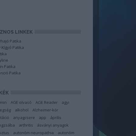
ZNOS LINKEK
hajó Patika
 Kígyó Patika
tika
line
in Patika
nció Patika
KÉK
amin
AGE olvasó
AGE Reader
agyi
tegség
alkohol
Alzheimer-kór
táció
anyagcsere
app
április
degzsába
arthritis
ásványi anyagok
sztus
autonóm neuropathia
autonóm