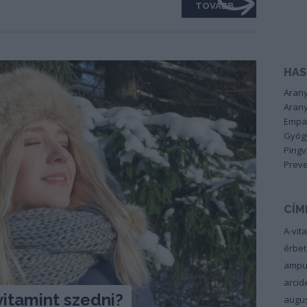
TOVÁBB
HAS
Arany
Arany
Empa
Gyógy
Pingv
Preve
CÍM
A-vit
érbe
ampu
arci
vitamint szedni?
augu