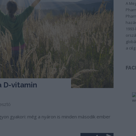
A Meg
Pharm
Pharm
hazán
1993-
orszá
globá
a cég
FAC
a D-vitamin
esztő
gyon gyakori: még a nyáron is minden második ember