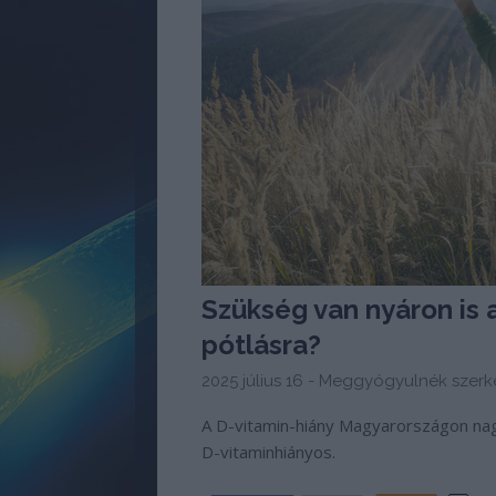
Szükség van nyáron is 
pótlásra?
2025 július 16 -
Meggyógyulnék szerk
A D-vitamin-hiány Magyarországon na
D-vitaminhiányos.