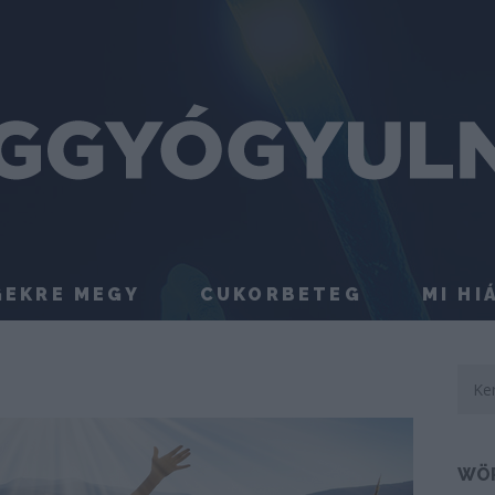
GEKRE MEGY
CUKORBETEG
MI HI
WÖ