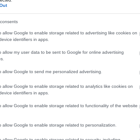
Out
hátfá
Zoltá
hián
consents
hipog
o allow Google to enable storage related to advertising like cookies on
hőhá
evice identifiers in apps.
ideg
o allow my user data to be sent to Google for online advertising
idősk
s.
inzul
izza
to allow Google to send me personalized advertising.
július
hangv
o allow Google to enable storage related to analytics like cookies on
kapcs
evice identifiers in apps.
kara
o allow Google to enable storage related to functionality of the website
 D-vitamint télen?
kism
képe
kesztő
koles
o allow Google to enable storage related to personalization.
nfluenzát.
Lago
lipid
o allow Google to enable storage related to security, including