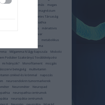
zterinszint
magas vérnyomás
magas
ír
magnerot
Magnerot
magnézium
éziumhiány
Magyar Diabetes Társaság
s
makroelemek
makulopathia
lopátia
mangán
március
máriatövis
megelőzés
memóriazavar
pauza
merevedési zavar
metabolikus
dróma
mihianyzik
Milgamma
amma
Milgamma N lágy kapszula
Miskolci
em Podiáter Szakirányú Továbbképzési
mi hiányzik?
Monofilament
mozgás
ásszervi betegség
multivitamin
vitamin cinkkel és krómmal
napozás
um
neuroendokrin tumormarkerek
ométer
Neurométer
Neuropad
opathia
neuropathia centrumok
pátia
neuropátia centrumok
teszt
Neurotip
neurpátia
Nógrád