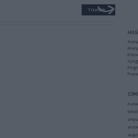
TOVÁBB
HAS
Arany
Arany
Empa
Gyógy
Pingv
Preve
CÍM
A-vit
érbe
ampu
arci
augu