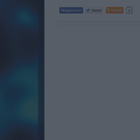
Tetszik
0