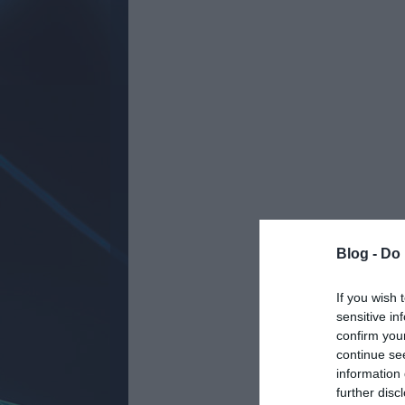
Blog -
Do 
If you wish 
sensitive in
confirm you
continue se
information 
further disc