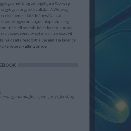
gyógyulnék blog támogatója a Wörwag
a gyógyszergyártó vállalat. A Wörwag
a első nemzetközi leányvállalatát
kban, Magyarországon alapította meg
ban. 1995-től további kelet-közép-európai
gok következtek, majd a 2000-es évektől
lis hálózattá fejlődött a vállalat. Ha kíváncsi
 történetére,
kattintson ide
EBOOK