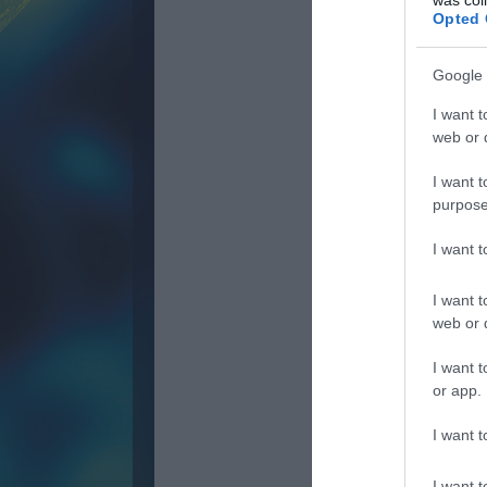
Opted 
Google 
I want t
web or d
I want t
purpose
I want 
I want t
web or d
I want t
or app.
I want t
I want t