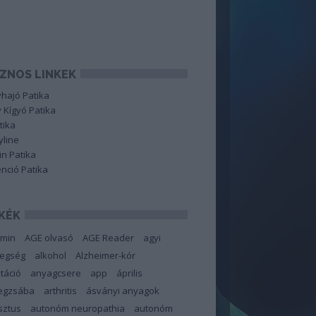
ZNOS LINKEK
hajó Patika
 Kígyó Patika
tika
line
in Patika
nció Patika
KÉK
amin
AGE olvasó
AGE Reader
agyi
tegség
alkohol
Alzheimer-kór
táció
anyagcsere
app
április
degzsába
arthritis
ásványi anyagok
sztus
autonóm neuropathia
autonóm