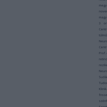
megy
nove
magy
3
or
Cent
túlm
Neur
Cent
Prof.
retin
rezili
Neur
Sudár
Tudom
Klinik
friss
szénh
Szent