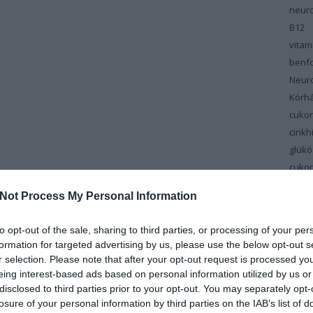
neuro
B12
vita
benfo
Neur
Kórh
cuko
cinkh
glükó
cuko
cuko
Not Process My Personal Information
vitam
Dél-M
to opt-out of the sale, sharing to third parties, or processing of your per
Cent
formation for targeted advertising by us, please use the below opt-out s
depr
r selection. Please note that after your opt-out request is processed y
Diab
eing interest-based ads based on personal information utilized by us or
disclosed to third parties prior to your opt-out. You may separately opt-
szin
losure of your personal information by third parties on the IAB’s list of
diéta