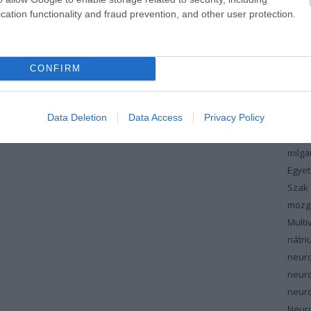
koles
cation functionality and fraud prevention, and other user protection.
vérzs
magn
máju
CONFIRM
maku
masz
Data Deletion
Data Access
Privacy Policy
meno
szin
milg
Egyet
Szak
mozg
Multi
nátri
neur
neur
neuro
Neuro