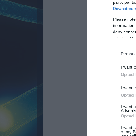
participants
Downstream 
Please note
information 
deny consent
in below Go
Persona
I want t
Opted 
I want t
Opted 
I want 
Advertis
Opted 
I want t
of my P
was col