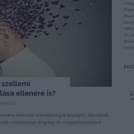
A Meg
Pharm
Pharm
hazán
1993-
orszá
globá
a cég
FAC
szellemi
lása ellenére is?
rkesztő
rukra elvesztik személyiségük lényegét, elbutulnak,
lejtik a hétköznapi dolgokat és magatehetetlenné