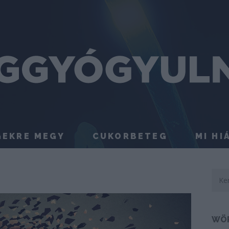
GEKRE MEGY
CUKORBETEG
MI HI
WÖ