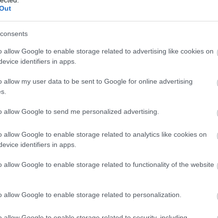
Out
hátfá
Zoltá
hián
consents
hipog
o allow Google to enable storage related to advertising like cookies on
hőhá
evice identifiers in apps.
ideg
o allow my user data to be sent to Google for online advertising
idősk
s.
inzul
izza
to allow Google to send me personalized advertising.
július
hangv
o allow Google to enable storage related to analytics like cookies on
kapcs
evice identifiers in apps.
kara
o allow Google to enable storage related to functionality of the website
kism
képe
koles
o allow Google to enable storage related to personalization.
Lago
lipid
o allow Google to enable storage related to security, including