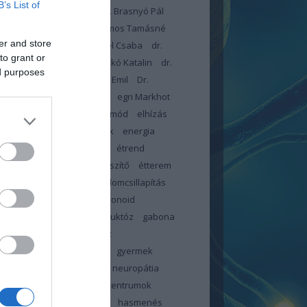
B’s List of
dr. Blatniczky László
Dr. Brasnyó Pál
omboróczky Zsolt
Dr. Halmos Tamásné
er and store
arcsa Eleonóra
Dr. Lengyel Csaba
dr.
to grant or
czné dr. Kiss Éva
Dr. Piczkó Katalin
dr.
ed purposes
r István
dr. Toldy-Schedel Emil
Dr.
onyi Tamás
egészségügy
egri Markhot
c Kórház
elbutulás
életmód
elhízás
ztés
emésztési panaszok
energia
meszesedés
érzéskiesés
étrend
d-kiegészítő
étrendkiegészítő
étterem
-teszter
fájdalom
fájdalomcsillapítás
tság
február
FFP2
flavonoid
ókúra
folsav
foszfor
fruktóz
gabona
c
glikémiás index
glükóz
énmentes
görcs
görcsök
gyermek
pathia centrum
gyermek neuropátia
rum
gyermek neuropátia centrumok
ölcs
gyümölcscukor
haj
hasmenés