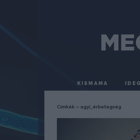
KISMAMA
IDE
Címkék
»
agyi_érbetegség