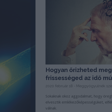
Hogyan őrizheted meg 
frissességed az idő mú
2020 február 18 -
Meggyógyulnék sze
Sokaknak okoz aggodalmat, hogy öregko
elvesztik emlékezőképességüket, elfe
válnak.