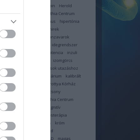
jás
háziorvos
hemoglobin
Herold
n
Heves Megyei Neuropathia Centrum
ybetegség
hiperinzulinizmus
hipertónia
likémia
hir
hír
hírek
hirek
ztartás
hőhullám
hormonzavarok
bántalom
idegekre megy
idegrendszer
or
immunrendszer
impotencia
inzuli
in
inzulinrezisztencia
IR
izomgörcs
dás
január
jód
jó tanácsok utazáshoz
június
kalcium
kalendárium
kalibrált
illa
kálium
Kanizsai Dorottya Kórház
olattartás orvossal
karácsony
ntén
Kelet-pesti Neuropathia Centrum
ama
klór
kobalamin
kognitív
sségek
kognitív viselkedésterápia
zterin
kolin
koronavírus
króm
sa
lelki állóképesség
lipid
háztartás
liszt
ma
MAFLD
magas