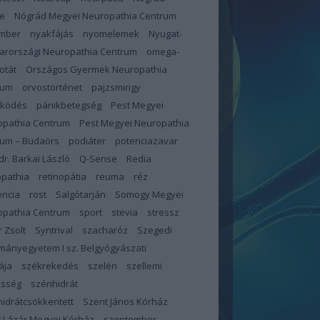
e
Nógrád Megyei Neuropathia Centrum
mber
nyakfájás
nyomelemek
Nyugat-
arországi Neuropathia Centrum
omega-
otát
Országos Gyermek Neuropathia
rum
orvostörténet
pajzsmirigy
űködés
pánikbetegség
Pest Megyei
opathia Centrum
Pest Megyei Neuropathia
rum – Budaörs
podiáter
potenciazavar
 dr. Barkai László
Q-Sense
Redia
opathia
retinopátia
reuma
réz
encia
rost
Salgótarján
Somogy Megyei
opathia Centrum
sport
stevia
stressz
 Zsolt
Syntrival
szacharóz
Szegedi
ányegyetem I sz. Belgyógyászati
ája
székrekedés
szelén
szellemi
esség
szénhidrát
idrátcsökkentett
Szent János Kórház
 Lázár Megyei Kórház
szeptember