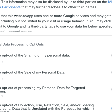
. This information may also be disclosed by us to third parties on the
IA
Klára
Participants
that may further disclose it to other third parties.
Dr. D
 that this website/app uses one or more Google services and may gath
dr. H
including but not limited to your visit or usage behaviour. You may click 
Orave
 to Google and its third-party tags to use your data for below specifi
Pinté
ogle consent section.
Várk
Feren
l Data Processing Opt Outs
emés
érel
o opt-out of the Sharing of my personal data.
étren
In
Ewing
o opt-out of the Sale of my Personal Data.
fárad
In
fogy
gerin
to opt-out of processing my Personal Data for Targeted
ing.
glut
In
neuro
cent
o opt-out of Collection, Use, Retention, Sale, and/or Sharing
ersonal Data that Is Unrelated with the Purposes for which it
gyüm
lected.