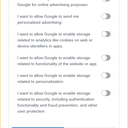
vérnyomásnak tekinthető a 120/80 Hgmm körüli
Google for online advertising purposes.
érték. Magas a vérnyomása annak, akinek a
vérnyomása hosszútávon magasabb, mint 140/90
I want to allow Google to send me
Hgmm. Az első szám, az úgynevezett szisztolés érték:
personalized advertising.
a szív összehúzódásakor mért nyomás. A második, a
diasztolés, a…
I want to allow Google to enable storage
related to analytics like cookies on web or
device identifiers in apps.
I want to allow Google to enable storage
related to functionality of the website or app.
I want to allow Google to enable storage
related to personalization.
I want to allow Google to enable storage
related to security, including authentication
functionality and fraud prevention, and other
user protection.