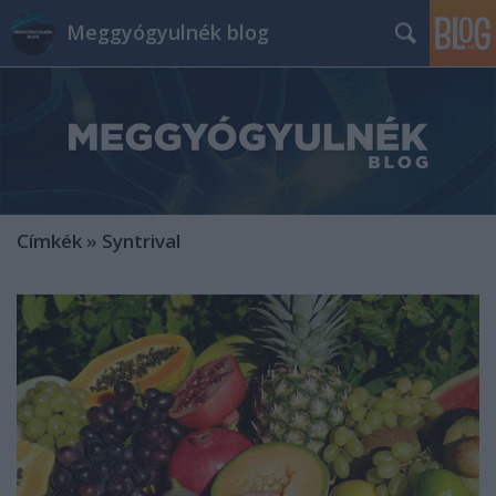
Meggyógyulnék blog
Címkék
»
Syntrival