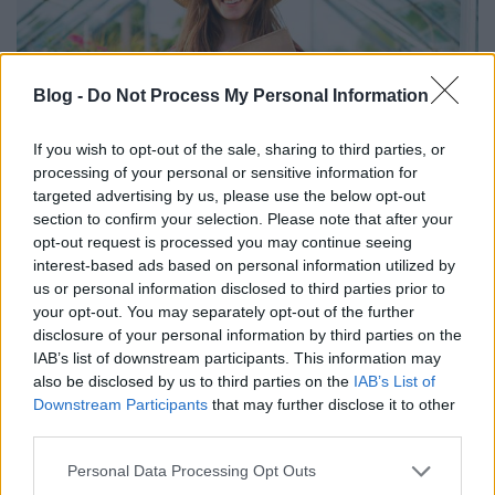
Blog -
Do Not Process My Personal Information
If you wish to opt-out of the sale, sharing to third parties, or
processing of your personal or sensitive information for
targeted advertising by us, please use the below opt-out
section to confirm your selection. Please note that after your
Vitaminok, nyomelemek,
opt-out request is processed you may continue seeing
flavonoidok, antioxidánsok… - Ön
interest-based ads based on personal information utilized by
us or personal information disclosed to third parties prior to
tudja, hogy melyik mire jó?
your opt-out. You may separately opt-out of the further
disclosure of your personal information by third parties on the
Meggyógyulnék szerkesztő
•
2018. április 24.
0
IAB’s list of downstream participants. This information may
also be disclosed by us to third parties on the
IAB’s List of
Ha egészségesen szeretnénk élni, nap, mint nap új
Downstream Participants
that may further disclose it to other
fogalmakat tanulhatunk meg. De vajon tényleg
third parties.
értjük ezeket? Tudjuk, hogy melyik mire jó?
Please note that this website/app uses one or more Google
Personal Data Processing Opt Outs
services and may gather and store information including but