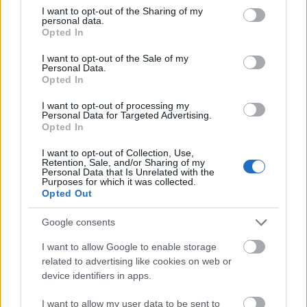
not limited to your visit or usage behaviour. You may click to
I want to opt-out of the Sharing of my
personal data.
grant or deny consent to Google and its third-party tags to
Opted In
use your data for below specified purposes in below Google
consent section.
I want to opt-out of the Sale of my
Personal Data.
Opted In
I want to opt-out of processing my
Personal Data for Targeted Advertising.
Opted In
I want to opt-out of Collection, Use,
Retention, Sale, and/or Sharing of my
Personal Data that Is Unrelated with the
Purposes for which it was collected.
Opted Out
Magas a vérnyomásod? Te is
Google consents
csökkentheted!
I want to allow Google to enable storage
Meggyógyulnék szerkesztő
•
2018. március 22.
0
related to advertising like cookies on web or
device identifiers in apps.
Mi a normális és mi a magas vérnyomás? Normál
I want to allow my user data to be sent to