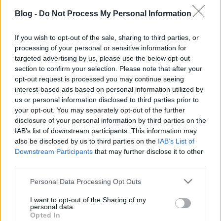
Blog -
Do Not Process My Personal Information
A B12-vitamin – más néven kobalamin – nagyon
fontos szerepet játszik a sejtanyagcserénkben és
If you wish to opt-out of the sale, sharing to third parties, or
ezáltal a szervezet számos élettani folyamatában is.
processing of your personal or sensitive information for
Ezért hiánya nem tréfadolog: súlyos problémákhoz
targeted advertising by us, please use the below opt-out
vezethet! Nagyon fontos tehát ennek megelőzése,
section to confirm your selection. Please note that after your
korai felismerése és helyes kezelése.
opt-out request is processed you may continue seeing
interest-based ads based on personal information utilized by
us or personal information disclosed to third parties prior to
your opt-out. You may separately opt-out of the further
disclosure of your personal information by third parties on the
IAB’s list of downstream participants. This information may
also be disclosed by us to third parties on the
IAB’s List of
Downstream Participants
that may further disclose it to other
third parties.
Please note that this website/app uses one or more Google
Personal Data Processing Opt Outs
services and may gather and store information including but
not limited to your visit or usage behaviour. You may click to
I want to opt-out of the Sharing of my
personal data.
grant or deny consent to Google and its third-party tags to
Opted In
use your data for below specified purposes in below Google