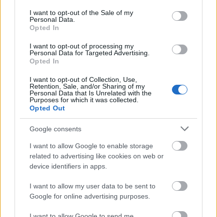
consent section.
I want to opt-out of the Sale of my
Personal Data.
Mi válthat ki memóriazavarokat?
Opted In
Meggyógyulnék szerkesztő
•
2024. május 23.
0
I want to opt-out of processing my
Personal Data for Targeted Advertising.
Opted In
Ha nem lennénk képesek emlékezni, elvesztenénk
I want to opt-out of Collection, Use,
önazonosságunk képességét, hiszen tapasztalataink
Retention, Sale, and/or Sharing of my
formálnak minket, emlékeink személyiségünk részét
Personal Data that Is Unrelated with the
Purposes for which it was collected.
képezik. Nélkülük mindent mindig elölről kellene
Opted Out
kezdenünk, mindent újból fel kellene fedeznünk, és
olyan védtelenek lennénk, mint kiskorunkban. De
Google consents
ha…
I want to allow Google to enable storage
related to advertising like cookies on web or
device identifiers in apps.
I want to allow my user data to be sent to
Google for online advertising purposes.
I want to allow Google to send me