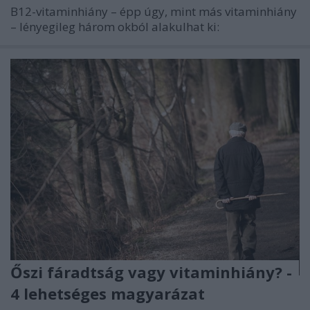
B12-vitaminhiány – épp úgy, mint más vitaminhiány
– lényegileg három okból alakulhat ki:
Őszi fáradtság vagy vitaminhiány? -
4 lehetséges magyarázat