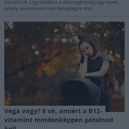
beszélünk. Ugyanakkor a vérszegénység egy tünet,
amely valamilyen más betegségre utal.
Vega vagy? 6 ok, amiért a B12-
vitamint mindenképpen pótolnod
kell