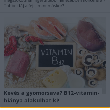
megszokottnál ingerültebb, nehezebben koncentrál?
Többet fáj a feje, mint máskor?
Kevés a gyomorsava? B12-vitamin-
hiánya alakulhat ki!
Meggyógyulnék szerkesztő
•
2025. február 20.
0