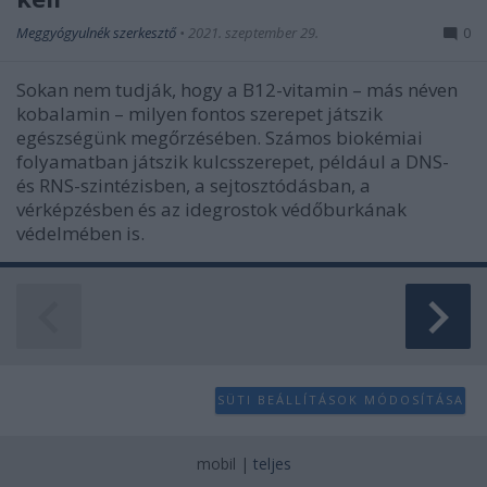
Meggyógyulnék szerkesztő
•
2021. szeptember 29.
0
Sokan nem tudják, hogy a B12-vitamin – más néven
kobalamin – milyen fontos szerepet játszik
egészségünk megőrzésében. Számos biokémiai
folyamatban játszik kulcsszerepet, például a DNS-
és RNS-szintézisben, a sejtosztódásban, a
vérképzésben és az idegrostok védőburkának
védelmében is.
SÜTI BEÁLLÍTÁSOK MÓDOSÍTÁSA
mobil
|
teljes