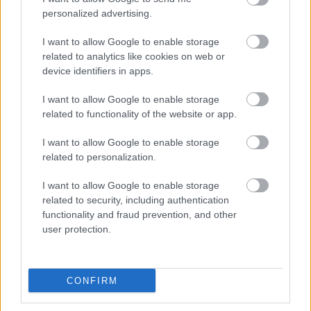
personalized advertising.
I want to allow Google to enable storage
related to analytics like cookies on web or
device identifiers in apps.
I want to allow Google to enable storage
related to functionality of the website or app.
Nem ugranak be a nevek, címek,
I want to allow Google to enable storage
adatok? Meg kell ijedned, vagy elég
related to personalization.
egy kicsit többet pihenned?
I want to allow Google to enable storage
Meggyógyulnék szerkesztő
•
2023. november 30.
0
related to security, including authentication
functionality and fraud prevention, and other
Mindenki tapasztalta már élete során, hogy egy-egy
user protection.
szó, név nem ugrik be, vagy elfelejtjük lekapcsolni a
villanyt, ne adj isten, a vasalót, nem találjuk a
kulcsainkat, telefonunkat. Kérdés, hogy ezek az
CONFIRM
emlékezetzavarok mikor számítanak egy betegség
tünetének? Vagy egyszerűen csak fáradtságról van…