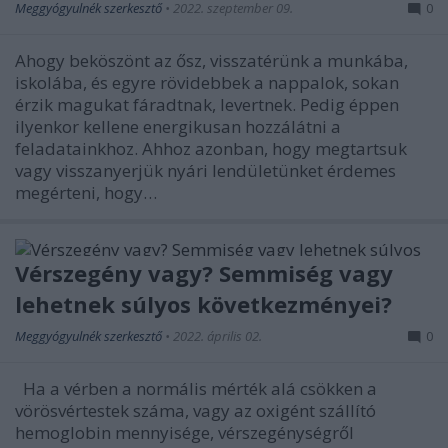
Meggyógyulnék szerkesztő
•
2022. szeptember 09.
0
Ahogy beköszönt az ősz, visszatérünk a munkába,
iskolába, és egyre rövidebbek a nappalok, sokan
érzik magukat fáradtnak, levertnek. Pedig éppen
ilyenkor kellene energikusan hozzálátni a
feladatainkhoz. Ahhoz azonban, hogy megtartsuk
vagy visszanyerjük nyári lendületünket érdemes
megérteni, hogy…
Vérszegény vagy? Semmiség vagy
lehetnek súlyos következményei?
Meggyógyulnék szerkesztő
•
2022. április 02.
0
Ha a vérben a normális mérték alá csökken a
vörösvértestek száma, vagy az oxigént szállító
hemoglobin mennyisége, vérszegénységről