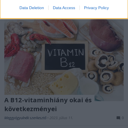
Data Deletion
Data Access
Privacy Policy
A B12-vitaminhiány okai és
következményei
Meggyógyulnék szerkesztő
•
2023. július 11.
0