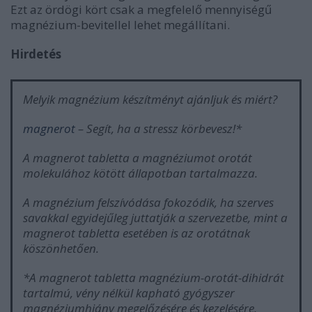
Ezt az ördögi kört csak a megfelelő mennyiségű
magnézium-bevitellel lehet megállítani.
Hirdetés
Melyik magnézium készítményt ajánljuk és miért?
magnerot
– Segít, ha a stressz körbevesz!*
A magnerot tabletta a magnéziumot orotát
molekulához kötött állapotban tartalmazza.
A magnézium felszívódása fokozódik, ha szerves
savakkal egyidejűleg juttatják a szervezetbe, mint a
magnerot tabletta esetében is az orotátnak
köszönhetően.
*A magnerot tabletta magnézium-orotát-dihidrát
tartalmú, vény nélkül kapható gyógyszer
magnéziumhiány megelőzésére és kezelésére.