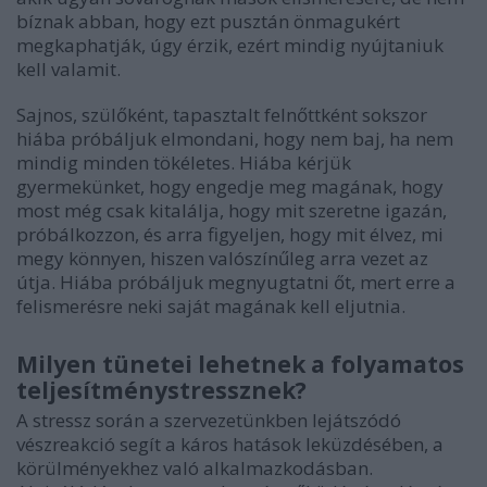
bíznak abban, hogy ezt pusztán önmagukért
megkaphatják, úgy érzik, ezért mindig nyújtaniuk
kell valamit.
Sajnos, szülőként, tapasztalt felnőttként sokszor
hiába próbáljuk elmondani, hogy nem baj, ha nem
mindig minden tökéletes. Hiába kérjük
gyermekünket, hogy engedje meg magának, hogy
most még csak kitalálja, hogy mit szeretne igazán,
próbálkozzon, és arra figyeljen, hogy mit élvez, mi
megy könnyen, hiszen valószínűleg arra vezet az
útja. Hiába próbáljuk megnyugtatni őt, mert erre a
felismerésre neki saját magának kell eljutnia.
Milyen tünetei lehetnek a folyamatos
teljesítménystressznek?
A stressz során a szervezetünkben lejátszódó
vészreakció segít a káros hatások leküzdésében, a
körülményekhez való alkalmazkodásban.