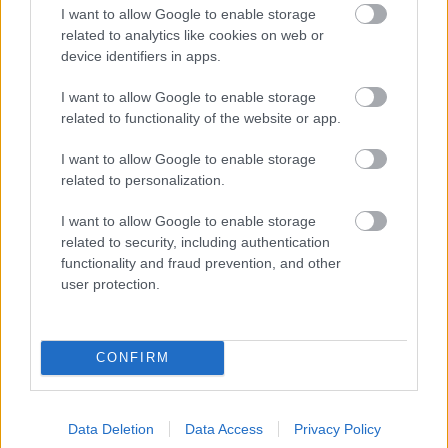
játszani van kedvünk, vagy ezzel kerüljük el a
I want to allow Google to enable storage
szembenézést egy problémával? Ha nem iszunk,
related to analytics like cookies on web or
nem tudunk társaságba menni? A megoldás nem
device identifiers in apps.
gyorsan elérhető feszültségcsökkentő módszer,
hanem a kiváltó probléma megkeresése,
I want to allow Google to enable storage
feldolgozása. Ez tehet minket valóban szabaddá és
related to functionality of the website or app.
hatékonnyá.
I want to allow Google to enable storage
related to personalization.
Milyen jó stresszkezelési módszereket
érdemes kipróbálni, napi rutinná
I want to allow Google to enable storage
tenni a szorongásra hajlamos
related to security, including authentication
egyetemistáknak?
functionality and fraud prevention, and other
user protection.
Először is érdemes növelni önismeretünket és
önszeretetünket, hiszen ez segíthet helyükön kezelni
a kudarcokat vagy a kudarctól való félelmeinket!
CONFIRM
Mozogjunk rendszeresen, hiszen ezzel levezetjük
a stresszhormonok által kiváltott, de fel nem
használt energiát.
Data Deletion
Data Access
Privacy Policy