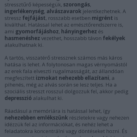
stressztűrő képességük,
szorongás
,
ingerlékenység
,
alvászavarok
jelentkezhetnek. A
stressz
fejfájást
, rosszabb esetben
migrént
is
kiválthat. Hatással lehet az emésztőrendszerre is,
ami
gyomorfájáshoz
,
hányingerhez
és
hasmenéshez
vezethet, hosszabb távon
fekélyek
alakulhatnak ki.
A tartós, visszatérő stressznek számos más káros
hatása is lehet. A folytonosan magas vérnyomástól
az erek fala elveszti rugalmasságát, az állandóan
megfeszített
izmokat nehezebb ellazítani
, a
pihenés, még az alvás során se lesz teljes. Ha a
szociális stresszt rosszul dolgozzuk fel, akkor pedig
depresszió
alakulhat ki.
Ráadásul a memóriára is hatással lehet, így
nehezebben emlékszünk
részletekre vagy nehezen
idézzük fel az információkat, és nehéz lehet a
feladatokra koncentrálni vagy döntéseket hozni. És