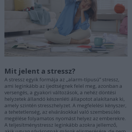
Mit jelent a stressz?
A stressz egyik formája az „alarm-típusú” stressz,
ami leginkább az ijedtségnek felel meg, azonban a
versengés, a gyakori változások, a nehéz döntési
helyzetek állandó készenléti állapotot alakítanak ki,
amely szintén stresszhelyzet. A megfelelési kényszer,
a tehetetlenség, az elvárásokkal való szembesülés
megélése folyamatos nyomást helyez az emberekre.
A teljesítménystressz leginkább azokra jellemző,
akik ugyan sóvárognak mások elismerésére, de nem