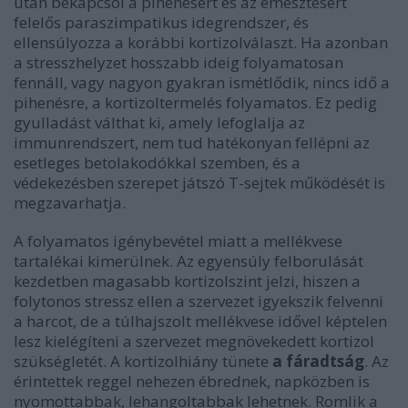
után bekapcsol a pihenésért és az emésztésért
felelős paraszimpatikus idegrendszer, és
ellensúlyozza a korábbi kortizolválaszt. Ha azonban
a stresszhelyzet hosszabb ideig folyamatosan
fennáll, vagy nagyon gyakran ismétlődik, nincs idő a
pihenésre, a kortizoltermelés folyamatos. Ez pedig
gyulladást válthat ki, amely lefoglalja az
immunrendszert, nem tud hatékonyan fellépni az
esetleges betolakodókkal szemben, és a
védekezésben szerepet játszó T-sejtek működését is
megzavarhatja.
A folyamatos igénybevétel miatt a mellékvese
tartalékai kimerülnek. Az egyensúly felborulását
kezdetben magasabb kortizolszint jelzi, hiszen a
folytonos stressz ellen a szervezet igyekszik felvenni
a harcot, de a túlhajszolt mellékvese idővel képtelen
lesz kielégíteni a szervezet megnövekedett kortizol
szükségletét. A kortizolhiány tünete
a fáradtság
. Az
érintettek reggel nehezen ébrednek, napközben is
nyomottabbak, lehangoltabbak lehetnek. Romlik a