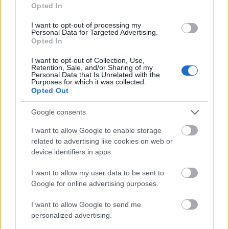
Opted In
így nem csökkentik, sokkal inkább növelik a stresszt.
I want to opt-out of processing my
De van néhány olyan viselkedési probléma is,
Personal Data for Targeted Advertising.
Opted In
amelyek ugyan kevésbé feltűnőek, de hasonló
módon működnek: egy ideig látszólag csökkentik a
I want to opt-out of Collection, Use,
stresszt, hosszabb távon pedig fokozzák. Ilyen lehet
Retention, Sale, and/or Sharing of my
Personal Data that Is Unrelated with the
a halogatás, a túlsportolás, de a munkamánia is.
Purposes for which it was collected.
Opted Out
Mint a felsorolásból is látható, ezek közül
számosnak önmagában, kis mértékben nincs káros
Google consents
hatása. Tehát egyrészt az egyensúlyra érdemes
törekedni: mozogjunk, de ne a mozgás legyen a célja
I want to allow Google to enable storage
related to advertising like cookies on web or
az életünknek, dolgozzunk, de legyen időnk
device identifiers in apps.
önmagunkra vagy a munkán kívüli teendőinkre is.
Semmi baj azzal, ha kikapcsolódunk egy játékkal,
I want to allow my user data to be sent to
megnézünk egy részt kedvenc sorozatunkból: ez
Google for online advertising purposes.
egészséges kikapcsolódás. De ha nem tudjuk
abbahagyni, ha elhanyagolunk e miatt fontos
I want to allow Google to send me
dolgokat, akkor már pótcselekvés, menekülés a
personalized advertising.
problémák elől. Érdemes a motivációra figyelni: