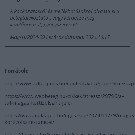
A kockázatokról és mellékhatásokról olvassa el a
betegtájékoztatót, vagy kérdezze meg
kezelőorvosát, gyógyszerészét!
Mag/H/2024-99 Lezárás dátuma: 2024.10.17.
Források:
http://www.valloagnes.hu/content/view/page:Stressz/p
https://www.webbeteg.hu/cikkek/stressz/29796/a-
tul-magas-kortizolszint-jelei
https://www.noklapja.hu/egeszseg/2024/11/29/magas
kortizolszint-tunetei/
https://femina.hu/kapcsolat/stresszkezeles-negativ-