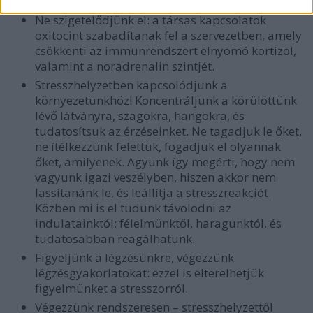
Aludjunk legalább napi 7 órát!
Ne szigetelődjünk el: a társas kapcsolatok
oxitocint szabadítanak fel a szervezetben, amely
csökkenti az immunrendszert elnyomó kortizol,
valamint a noradrenalin szintjét.
Stresszhelyzetben kapcsolódjunk a
környezetünkhöz! Koncentráljunk a körülöttünk
lévő látványra, szagokra, hangokra, és
tudatosítsuk az érzéseinket. Ne tagadjuk le őket,
ne ítélkezzünk felettük, fogadjuk el olyannak
őket, amilyenek. Agyunk így megérti, hogy nem
vagyunk igazi veszélyben, hiszen akkor nem
lassítanánk le, és leállítja a stresszreakciót.
Közben mi is el tudunk távolodni az
indulatainktól: félelmünktől, haragunktól, és
tudatosabban reagálhatunk.
Figyeljünk a légzésünkre, végezzünk
légzésgyakorlatokat: ezzel is elterelhetjük
figyelmünket a stresszorról.
Végezzünk rendszeresen – stresszhelyzettől