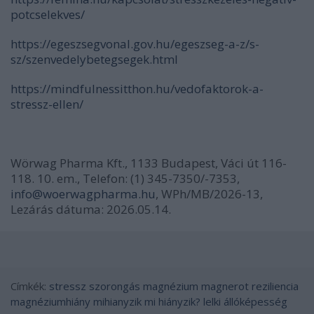
potcselekves/
https://egeszsegvonal.gov.hu/egeszseg-a-z/s-
sz/szenvedelybetegsegek.html
https://mindfulnessitthon.hu/vedofaktorok-a-
stressz-ellen/
Wörwag Pharma Kft., 1133 Budapest, Váci út 116-
118. 10. em., Telefon: (1) 345-7350/-7353,
info@woerwagpharma.hu
, WPh/MB/2026-13,
Lezárás dátuma: 2026.05.14.
Címkék:
stressz
szorongás
magnézium
magnerot
reziliencia
magnéziumhiány
mihianyzik
mi hiányzik?
lelki állóképesség