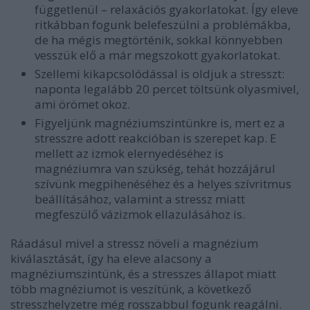
függetlenül – relaxációs gyakorlatokat. Így eleve
ritkábban fogunk belefeszülni a problémákba,
de ha mégis megtörténik, sokkal könnyebben
vesszük elő a már megszokott gyakorlatokat.
Szellemi kikapcsolódással is oldjuk a stresszt:
naponta legalább 20 percet töltsünk olyasmivel,
ami örömet okoz.
Figyeljünk magnéziumszintünkre is, mert ez a
stresszre adott reakcióban is szerepet kap. E
mellett az izmok elernyedéséhez is
magnéziumra van szükség, tehát hozzájárul
szívünk megpihenéséhez és a helyes szívritmus
beállításához, valamint a stressz miatt
megfeszülő vázizmok ellazulásához is.
Ráadásul mivel a stressz növeli a magnézium
kiválasztását, így ha eleve alacsony a
magnéziumszintünk, és a stresszes állapot miatt
több magnéziumot is veszítünk, a következő
stresszhelyzetre még rosszabbul fogunk reagálni.