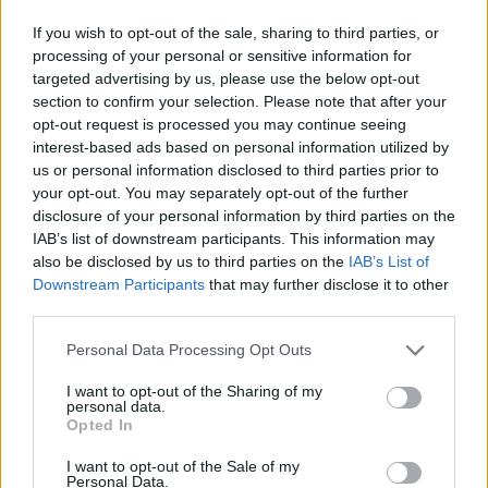
jól kezelni a stresszt!
If you wish to opt-out of the sale, sharing to third parties, or
processing of your personal or sensitive information for
Milyen káros és veszélyes
targeted advertising by us, please use the below opt-out
stresszcsökkentési módszereket kellene
section to confirm your selection. Please note that after your
elkerülni?
opt-out request is processed you may continue seeing
interest-based ads based on personal information utilized by
Sajnos sokan olyan módszerekkel próbálják meg
us or personal information disclosed to third parties prior to
szorongásukat csökkenteni, ami inkább csak elfedi a
your opt-out. You may separately opt-out of the further
tüneteket, mint kezeli őket. Ráadásul már rövidtávon
disclosure of your personal information by third parties on the
is károsak, illetve függőséget váltanak ki.
IAB’s list of downstream participants. This information may
also be disclosed by us to third parties on the
IAB’s List of
Ilyen lehet a cigaretta, az alkohol, a gyógyszerek, az
Downstream Participants
that may further disclose it to other
illegális drogok, de a szerencsejáték, az online- vagy
third parties.
videójátékok, a telefon, a közösségi oldalak
folyamatos használata, a vásárlási mánia, a
Please note that this website/app uses one or more Google
Personal Data Processing Opt Outs
sorozatok habzsolása, a stresszevés vagy éppen a
services and may gather and store information including but
koplalás, a szex- vagy pornófüggőség. Ezekről a
not limited to your visit or usage behaviour. You may click to
I want to opt-out of the Sharing of my
personal data.
többség tudja, hogy veszélyesek, rombolják a
grant or deny consent to Google and its third-party tags to
Opted In
teljesítményt, és akadályozzák a mély emberi
use your data for below specified purposes in below Google
kapcsolatok kialakulását és fenntartását. Számos
consent section.
I want to opt-out of the Sale of my
Personal Data.
negatív következménnyel járnak, szégyent okoznak,