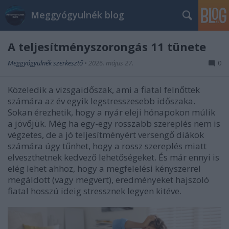
Meggyógyulnék blog
A teljesítményszorongás 11 tünete
Meggyógyulnék szerkesztő
•
2026. május 27.
0
Közeledik a vizsgaidőszak, ami a fiatal felnőttek
számára az év egyik legstresszesebb időszaka.
Sokan érezhetik, hogy a nyár eleji hónapokon múlik
a jövőjük. Még ha egy-egy rosszabb szereplés nem is
végzetes, de a jó teljesítményért versengő diákok
számára úgy tűnhet, hogy a rossz szereplés miatt
elveszthetnek kedvező lehetőségeket. És már ennyi is
elég lehet ahhoz, hogy a megfelelési kényszerrel
megáldott (vagy megvert), eredményeket hajszoló
fiatal hosszú ideig stressznek legyen kitéve.