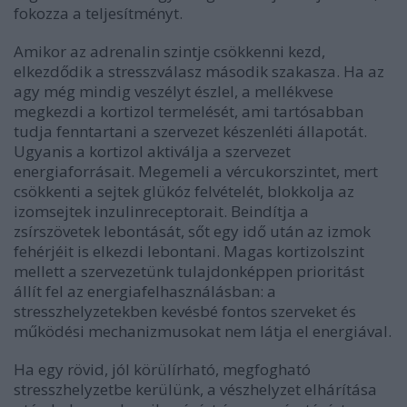
fokozza a teljesítményt.
Amikor az adrenalin szintje csökkenni kezd,
elkezdődik a stresszválasz második szakasza. Ha az
agy még mindig veszélyt észlel, a mellékvese
megkezdi a kortizol termelését, ami tartósabban
tudja fenntartani a szervezet készenléti állapotát.
Ugyanis a kortizol aktiválja a szervezet
energiaforrásait. Megemeli a vércukorszintet, mert
csökkenti a sejtek glükóz felvételét, blokkolja az
izomsejtek inzulinreceptorait. Beindítja a
zsírszövetek lebontását, sőt egy idő után az izmok
fehérjéit is elkezdi lebontani. Magas kortizolszint
mellett a szervezetünk tulajdonképpen prioritást
állít fel az energiafelhasználásban: a
stresszhelyzetekben kevésbé fontos szerveket és
működési mechanizmusokat nem látja el energiával.
Ha egy rövid, jól körülírható, megfogható
stresszhelyzetbe kerülünk, a vészhelyzet elhárítása