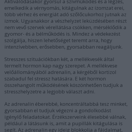
Aktiválódásakor gyorsul a szívműködés és a légzés,
emelkedik a vérnyomás, kitágulnak az izomzat erei,
több vérhez és energiát adó szőlőcukorhoz jutnak az
izmok. Ugyanakkor a vészhelyzet leküzdésében részt
nem vevő szervek vérellátása csökken, mérséklődik a
gyomor- és a bélműködés is. Mindez a védekezést
szolgálja, hiszen lehetőséget teremt arra, hogy
intenzívebben, erősebben, gyorsabban reagáljunk.
Stresszes szituációkban két, a mellékvesék által
termelt hormon kap nagy szerepet. A mellékvese
velőállományából adrenalin, a kérgéből kortizol
szabadul fel stressz hatására. E két hormon
összehangolt működésének köszönhetően tudjuk a
stresszhelyzetre a legjobb választ adni.
Az adrenalin éberebbé, koncentráltabbá tesz minket,
gyorsabban el tudjuk végezni a gondolkodást
igénylő feladatokat. Érzékszerveink élesebbé válnak,
például a látásunk is, amit a pupillák kitágulása is
segít. Az adrenalin egy ideig blokkolja a fájdalmat,