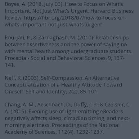
Boyes, A. (2018, July 03). How to Focus on What’s
Important, Not Just What’s Urgent. Harvard Business
Review. https://hbr.org/2018/07/how-to-focus-on-
whats-important-not-just-whats-urgent.
Pourjali, F., & Zarnaghash, M. (2010). Relationships
between assertiveness and the power of saying no
with mental health among undergraduate students.
Procedia - Social and Behavioral Sciences, 9, 137-
141.
Neff, K. (2003). Self-Compassion: An Alternative
Conceptualization of a Healthy Attitude Toward
Oneself. Self and Identity, 2(2), 85-101.
Chang, A. M., Aeschbach, D., Duffy, J. F., & Czeisler, C.
A. (2015). Evening use of light-emitting eReaders
negatively affects sleep, circadian timing, and next-
morning alertness. Proceedings of the National
Academy of Sciences, 112(4), 1232-1237.