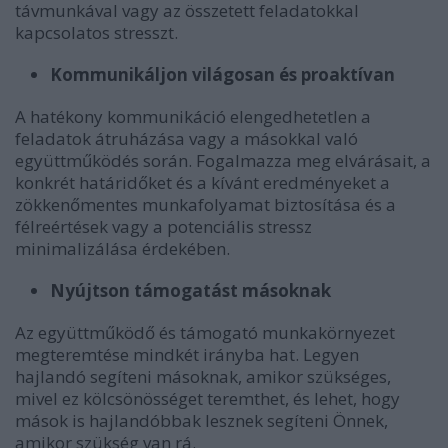
távmunkával vagy az összetett feladatokkal
kapcsolatos stresszt.
Kommunikáljon világosan és proaktívan
A hatékony kommunikáció elengedhetetlen a
feladatok átruházása vagy a másokkal való
együttműködés során. Fogalmazza meg elvárásait, a
konkrét határidőket és a kívánt eredményeket a
zökkenőmentes munkafolyamat biztosítása és a
félreértések vagy a potenciális stressz
minimalizálása érdekében.
Nyújtson támogatást másoknak
Az együttműködő és támogató munkakörnyezet
megteremtése mindkét irányba hat. Legyen
hajlandó segíteni másoknak, amikor szükséges,
mivel ez kölcsönösséget teremthet, és lehet, hogy
mások is hajlandóbbak lesznek segíteni Önnek,
amikor szükség van rá.