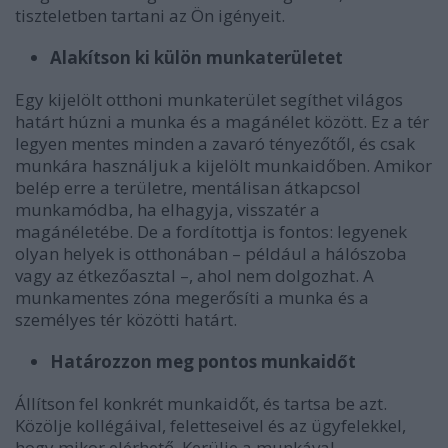
tiszteletben tartani az Ön igényeit.
Alakítson ki külön munkaterületet
Egy kijelölt otthoni munkaterület segíthet világos
határt húzni a munka és a magánélet között. Ez a tér
legyen mentes minden a zavaró tényezőtől, és csak
munkára használjuk a kijelölt munkaidőben. Amikor
belép erre a területre, mentálisan átkapcsol
munkamódba, ha elhagyja, visszatér a
magánéletébe. De a fordítottja is fontos: legyenek
olyan helyek is otthonában – például a hálószoba
vagy az étkezőasztal –, ahol nem dolgozhat. A
munkamentes zóna megerősíti a munka és a
személyes tér közötti határt.
Határozzon meg pontos munkaidőt
Állítson fel konkrét munkaidőt, és tartsa be azt.
Közölje kollégáival, feletteseivel és az ügyfelekkel,
hogy mikor elérhető. Kerülje a munkával