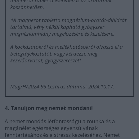
magnerot tabletta esetében is az orotátnak
köszönhetően.
*A magnerot tabletta magnézium-orotát-dihidrát
tartalmú, vény nélkül kapható gyógyszer
magnéziumhiány megelőzésére és kezelésére.
A kockázatokról és mellékhatásokról olvassa el a
betegtájékoztatót, vagy kérdezze meg
kezelőorvosát, gyógyszerészét!
Mag/H/2024-99 Lezárás dátuma: 2024.10.17.
4. Tanuljon meg nemet mondani!
A nemet mondás létfontosságú a munka és a
magánélet egészséges egyensúlyának
fenntartásához és a stressz kezeléséhez. Nemet