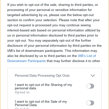
Gyakorolja az asszertivitást
If you wish to opt-out of the sale, sharing to third parties, or
processing of your personal or sensitive information for
Az asszertivitás értékes készség a visszautasítás
targeted advertising by us, please use the below opt-out
során, mivel lehetővé teszi, hogy úgy fejezze ki
section to confirm your selection. Please note that after your
döntését, hogy közben tiszteletben tartja a másik
opt-out request is processed you may continue seeing
személy érzéseit. Gyakorolja az asszertív
interest-based ads based on personal information utilized by
kommunikációt, hogy magabiztosan, bűntudat vagy
us or personal information disclosed to third parties prior to
szorongás nélkül utasítsa vissza a kéréseket.
your opt-out. You may separately opt-out of the further
disclosure of your personal information by third parties on the
Jelölje ki a határokat
IAB’s list of downstream participants. This information may
also be disclosed by us to third parties on the
IAB’s List of
Állítson fel világos határokat, és közölje azokat
Downstream Participants
that may further disclose it to other
másokkal. Ha előre megismerteti az emberekkel a
third parties.
határait, megelőzi a túlzott elköteleződést, és
Please note that this website/app uses one or more Google
Personal Data Processing Opt Outs
csökkenti az utolsó pillanatban érkező kérések
services and may gather and store information including but
visszautasításának szükségességét.
not limited to your visit or usage behaviour. You may click to
I want to opt-out of the Sharing of my
personal data.
grant or deny consent to Google and its third-party tags to
Legyen együttérző önmagával
Opted In
use your data for below specified purposes in below Google
consent section.
I want to opt-out of the Sale of my
Értse meg, hogy a nemet mondás elengedhetetlen az
Personal Data.
öngondoskodáshoz, valamint a munka és a
Opted In