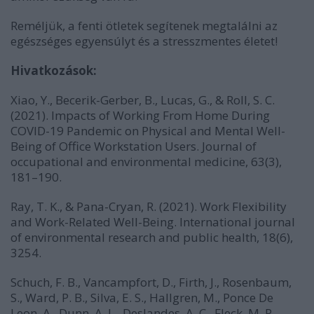
Reméljük, a fenti ötletek segítenek megtalálni az
egészséges egyensúlyt és a stresszmentes életet!
Hivatkozások:
Xiao, Y., Becerik-Gerber, B., Lucas, G., & Roll, S. C.
(2021). Impacts of Working From Home During
COVID-19 Pandemic on Physical and Mental Well-
Being of Office Workstation Users. Journal of
occupational and environmental medicine, 63(3),
181–190.
Ray, T. K., & Pana-Cryan, R. (2021). Work Flexibility
and Work-Related Well-Being. International journal
of environmental research and public health, 18(6),
3254.
Schuch, F. B., Vancampfort, D., Firth, J., Rosenbaum,
S., Ward, P. B., Silva, E. S., Hallgren, M., Ponce De
Leon, A., Dunn, A. L., Deslandes, A. C., Fleck, M. P.,