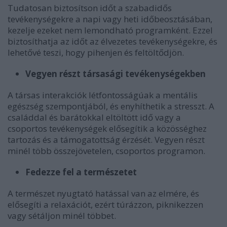
Tudatosan biztosítson időt a szabadidős
tevékenységekre a napi vagy heti időbeosztásában,
kezelje ezeket nem lemondható programként. Ezzel
biztosíthatja az időt az élvezetes tevékenységekre, és
lehetővé teszi, hogy pihenjen és feltöltődjön.
Vegyen részt társasági tevékenységekben
A társas interakciók létfontosságúak a mentális
egészség szempontjából, és enyhíthetik a stresszt. A
családdal és barátokkal eltöltött idő vagy a
csoportos tevékenységek elősegítik a közösséghez
tartozás és a támogatottság érzését. Vegyen részt
minél több összejövetelen, csoportos programon.
Fedezze fel a természetet
A természet nyugtató hatással van az elmére, és
elősegíti a relaxációt, ezért túrázzon, piknikezzen
vagy sétáljon minél többet.