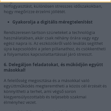
megbízható forrásokat, és korlátozza a
hírfogyasztást, különösen stresszes időszakokban,
hogy megőrizze érzelmi jóllétét.
Gyakorolja a digitális méregtelenítést
Rendszeresen tartson szüneteket a technológia
használatában, akár csak néhány órára vagy egy
egész napra is. Az eszközökről való leválás segíthet
újra kapcsolódni a jelen pillanathoz, és csökkentheti
a folyamatos kapcsolattartással járó stresszt.
6. Delegáljon feladatokat, és működjön együtt
másokkal!
A felelősség megosztása és a másokkal való
együttműködés megteremtheti a közös cél érzését és
könnyítheti a terhet, ami végső soron
kiegyensúlyozottabb és teljesebb szakmai
élményhez vezet.