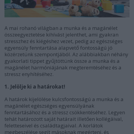
A mai rohanó világban a munka és a magánélet
összeegyeztetése kihívást jelenthet, ami gyakran
stresszhez és kiégéshez vezet, pedig az egészséges
egyensúly fenntartása alapvető fontosságú jó
közérzetünk szempontjából. Az alábbiakban néhány
gyakorlati tippet gyűjtöttünk össze a munka és a
magánélet harmóniájának megteremtéséhez és a
stressz enyhítéséhez.
1. Jelölje ki a határokat!
A határok kijelölése kulcsfontosságú a munka és a
magánélet egészséges egyensúlyának
fenntartásához és a stressz csökkentéséhez. Legyen
tehát határozott saját határait illetően kollégáival,
feletteseivel és családtagjaival. A korlátok
megbeszélése segít másoknak megérteni, és