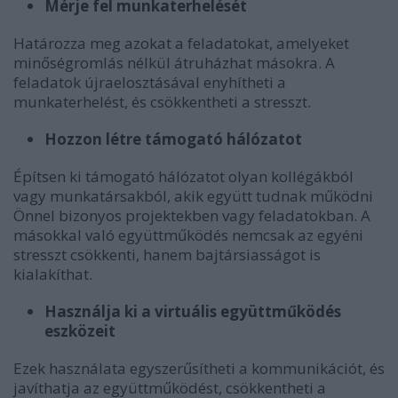
Mérje fel munkaterhelését
Határozza meg azokat a feladatokat, amelyeket
minőségromlás nélkül átruházhat másokra. A
feladatok újraelosztásával enyhítheti a
munkaterhelést, és csökkentheti a stresszt.
Hozzon létre támogató hálózatot
Építsen ki támogató hálózatot olyan kollégákból
vagy munkatársakból, akik együtt tudnak működni
Önnel bizonyos projektekben vagy feladatokban. A
másokkal való együttműködés nemcsak az egyéni
stresszt csökkenti, hanem bajtársiasságot is
kialakíthat.
Használja ki a virtuális együttműködés
eszközeit
Ezek használata egyszerűsítheti a kommunikációt, és
javíthatja az együttműködést, csökkentheti a