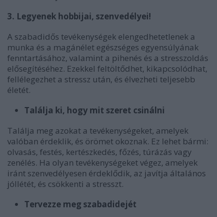
3. Legyenek hobbijai, szenvedélyei!
A szabadidős tevékenységek elengedhetetlenek a
munka és a magánélet egészséges egyensúlyának
fenntartásához, valamint a pihenés és a stresszoldás
elősegítéséhez. Ezekkel feltöltődhet, kikapcsolódhat,
fellélegezhet a stressz után, és élvezheti teljesebb
életét.
Találja ki, hogy mit szeret csinálni
Találja meg azokat a tevékenységeket, amelyek
valóban érdeklik, és örömet okoznak. Ez lehet bármi:
olvasás, festés, kertészkedés, főzés, túrázás vagy
zenélés. Ha olyan tevékenységeket végez, amelyek
iránt szenvedélyesen érdeklődik, az javítja általános
jóllétét, és csökkenti a stresszt.
Tervezze
meg szabadidejét