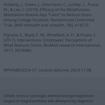
Huberty, J., Green, J., Glissmann, C., Larkey, L., Puzia,
M., & Lee, C. (2019). Efficacy of the Mindfulness
Meditation Mobile App "Calm" to Reduce Stress
Among College Students: Randomized Controlled
Trial. JMIR mHealth and uHealth, 7(6), e14273.
Pignata, S., Boyd, C. M., Winefield, A. H., & Provis, C.
(2017). Interventions: Employees' Perceptions of
What Reduces Stress. BioMed research international,
2017, 3919080.
WPh/MB/2024-37. Lezárás dátuma: 2024.11.08.
Címkék:
stressz
szorongás
életmód
energia
magnézium
magnerot
magnéziumhiány
lelki állóképesség
Magnerot