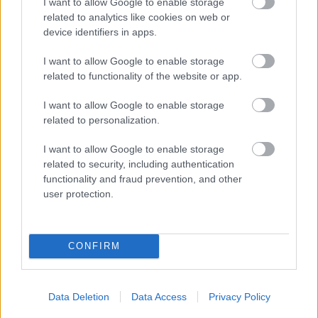
I want to allow Google to enable storage
alkalmazásokat
related to analytics like cookies on web or
device identifiers in apps.
Ezek irányított meditációt, mélylégzési
gyakorlatokat és nyugtató zenét kínálnak, amelyek
I want to allow Google to enable storage
segíthetnek a stressz csökkentésében és a mentális
related to functionality of the website or app.
jóllét növelésében.
I want to allow Google to enable storage
Használjon produktivitást növelő
related to personalization.
alkalmazásokat
I want to allow Google to enable storage
related to security, including authentication
Az ilyen jellegű alkalmazások segíthetnek a
functionality and fraud prevention, and other
feladatok rendszerezésében, emlékeztetők
user protection.
beállításában és az idő hatékony kezelésében.
Legyen szervezett, tartsa jobban kézben napi
feladatait.
CONFIRM
Tájékozódjon felelősen
A negatív hírek folyamatos jelenléte hozzájárulhat a
Data Deletion
Data Access
Privacy Policy
stressz és a szorongás kialakulásához. Válasszon