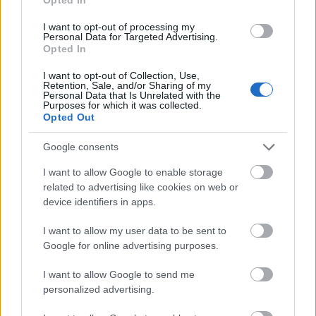
magánélet egészséges egyensúlyának
fenntartásához. Gyakorolja az önegyüttérzést, és
I want to opt-out of processing my
Personal Data for Targeted Advertising.
emlékeztesse magát arra, hogy rendben van, ha
Opted In
bizonyos kéréseket visszautasít, ha ez áll
összhangban a saját jóllétével.
I want to opt-out of Collection, Use,
Retention, Sale, and/or Sharing of my
Personal Data that Is Unrelated with the
5. Használja bölcsen a technológiát!
Purposes for which it was collected.
Opted Out
A technológia okos felhasználása elengedhetetlen az
egészséges élet egyensúlyának fenntartásához:
Google consents
megkönnyítheti a munkáját, de el is moshatja a
I want to allow Google to enable storage
határokat. Ne feledje, a technológia csak egy eszköz!
related to advertising like cookies on web or
device identifiers in apps.
Korlátozza a képernyő előtt töltött időt
I want to allow my user data to be sent to
A túl sok képernyőidő, különösen lefekvés előtt,
Google for online advertising purposes.
megzavarhatja az alvási szokásokat. Használjon
olyan funkciókat, amelyek nyomon követik, és
I want to allow Google to send me
kezelik a képernyőidőt.
personalized advertising.
Használjon relaxációs és meditációs