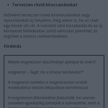
Tervezzen rövid kiruccanásokat
Időnként tervezzen rövid kirándulásokat vagy
nyaralásokat új helyekre, még akkor is, ha az csak
egy közeli úti cél. A rutinból való kiszakadás és az új
környezet felfedezése üdítő változást jelenthet, és
segíthet a stressz csökkentésében.
Hirdetés
Melyik magnézium készítményt ajánljuk és miért?
magnerot
– Segít, ha a stressz körbevesz!*
A magnerot tabletta a magnéziumot orotát
molekulához kötött állapotban tartalmazza.
A magnézium felszívódása fokozódik, ha szerves
savakkal egyidejűleg juttatják a szervezetbe, mint a