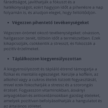
fáradtságot, javíthatják a fókuszt és a
hatékonyságot, ezért hagyjon időt a pihenésre a nap
folyamán is, és aludjon eleget, hogy feltöltődjön.
Végezzen pihentető tevékenységeket
Végezzen örömet okozó tevékenységeket: olvasson,
hallgasson zenét, töltsön időt a természetben. Ezek
kikapcsolják, csökkentik a stresszt, és fokozzák a
pozitív érzelmeket.
Táplálkozzon kiegyensúlyozottan
A kiegyensúlyozott és tápláló étrend támogatja a
fizikai és mentális egészséget. Kerülje a koffein, az
alkohol vagy a cukros ételek túlzott fogyasztását,
mivel ezek fokozhatják a stressz és a szorongás
érzését. Fogyasszon vitaminokban, ásványi
anyagokban és antioxidánsokban gazdag ételeket,
amelyek pozitívan befolyásolhatják a hangulatot és
az általános jóllétet.