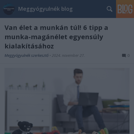
Meggyógyulnék blog
Van élet a munkán túl! 6 tipp a
munka-magánélet egyensúly
kialakításához
Meggyógyulnék szerkesztő
•
2024. november 27.
0