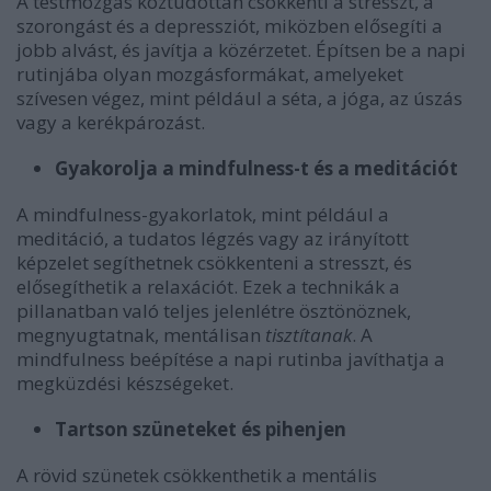
A testmozgás köztudottan csökkenti a stresszt, a
szorongást és a depressziót, miközben elősegíti a
jobb alvást, és javítja a közérzetet. Építsen be a napi
rutinjába olyan mozgásformákat, amelyeket
szívesen végez, mint például a séta, a jóga, az úszás
vagy a kerékpározást.
Gyakorolja a mindfulness-t és a meditációt
A mindfulness-gyakorlatok, mint például a
meditáció, a tudatos légzés vagy az irányított
képzelet segíthetnek csökkenteni a stresszt, és
elősegíthetik a relaxációt. Ezek a technikák a
pillanatban való teljes jelenlétre ösztönöznek,
megnyugtatnak, mentálisan
tisztítanak
. A
mindfulness beépítése a napi rutinba javíthatja a
megküzdési készségeket.
Tartson szüneteket és pihenjen
A rövid szünetek csökkenthetik a mentális