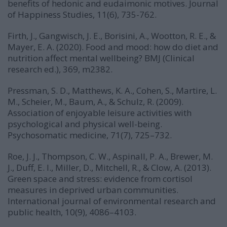
benefits of hedonic and eudaimonic motives. Journal
of Happiness Studies, 11(6), 735-762.
Firth, J., Gangwisch, J. E., Borisini, A., Wootton, R. E., &
Mayer, E. A. (2020). Food and mood: how do diet and
nutrition affect mental wellbeing? BMJ (Clinical
research ed.), 369, m2382.
Pressman, S. D., Matthews, K. A., Cohen, S., Martire, L.
M., Scheier, M., Baum, A., & Schulz, R. (2009).
Association of enjoyable leisure activities with
psychological and physical well-being.
Psychosomatic medicine, 71(7), 725–732.
Roe, J. J., Thompson, C. W., Aspinall, P. A., Brewer, M.
J., Duff, E. I., Miller, D., Mitchell, R., & Clow, A. (2013).
Green space and stress: evidence from cortisol
measures in deprived urban communities.
International journal of environmental research and
public health, 10(9), 4086–4103.