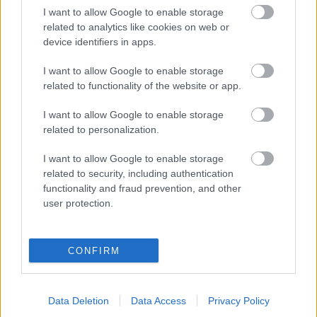
állóképesség
I want to allow Google to enable storage
related to analytics like cookies on web or
device identifiers in apps.
I want to allow Google to enable storage
Ajánlott bejegyzések:
related to functionality of the website or app.
I want to allow Google to enable storage
A teljesítményszorongás 11 tünete
related to personalization.
I want to allow Google to enable storage
related to security, including authentication
functionality and fraud prevention, and other
Van élet a munkán túl! 6 tipp a munka-
user protection.
magánélet egyensúly kialakításához
CONFIRM
Mit tehet, ha az év végén görcsbe rándult
a gyomra?
Data Deletion
Data Access
Privacy Policy