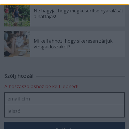
Ne hagyja, hogy megkeserítse nyaralását
a hátfájás!
Mi kell ahhoz, hogy sikeresen zárjuk
vizsgaidőszakot?
Szólj hozzá!
A hozzászóláshoz be kell lépned!