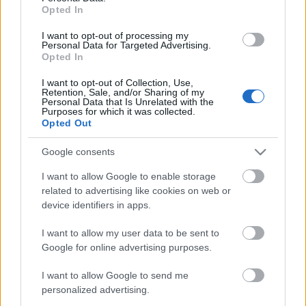
Opted In
sértésre, a riasztó hírre?
Ezt az állapotot a menekülés, elfordulás,
I want to opt-out of processing my
Personal Data for Targeted Advertising.
bezárkózás vágya váltja fel? Nincs kedve csinálni
Opted In
semmit, találkozni emberekkel?
Úgy érzi, nem tud figyelni az elvégzendő
I want to opt-out of Collection, Use,
Retention, Sale, and/or Sharing of my
feladatokra, túl fáradt hozzájuk?
Personal Data that Is Unrelated with the
Purposes for which it was collected.
Csak a lehetséges negatív végkifejletet képzeli
Opted Out
el? Nem tud szabadulni a bukás, a
visszautasítás kockázatától?
Google consents
Ha gyakran kerül hasonló állapotba, akkor nem árt
I want to allow Google to enable storage
edzenie lelkét, Ön ugyanis túlzottan ki van téve a
related to advertising like cookies on web or
stressznek!
Érdemes tehát tanulnia Shackleton
device identifiers in apps.
csapatától
!
I want to allow my user data to be sent to
Google for online advertising purposes.
I want to allow Google to send me
personalized advertising.
Címkék:
stressz
reziliencia
Dr. Piczkó Katalin
lelki