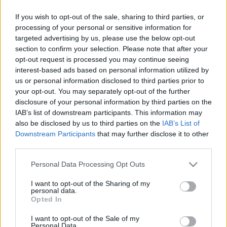
sikerült a XIX. század elején két évet átvészelniük a
If you wish to opt-out of the sale, sharing to third parties, or
déli sarkkörön túl.
processing of your personal or sensitive information for
targeted advertising by us, please use the below opt-out
Mielőtt a cikkre kattintana, érdemes elgondolkodnia,
section to confirm your selection. Please note that after your
tesztelni magát, hogy vajon milyen az Ön lelki
opt-out request is processed you may continue seeing
állóképessége?
interest-based ads based on personal information utilized by
us or personal information disclosed to third parties prior to
Először is mit is jelent a lelki állóképesség, avagy a
your opt-out. You may separately opt-out of the further
reziliencia?
disclosure of your personal information by third parties on the
IAB’s list of downstream participants. This information may
A reziliencia azt a képességünket jelenti, amivel
also be disclosed by us to third parties on the
IAB’s List of
kihívás, stressz esetén tudatosan irányítjuk érzelmi
Downstream Participants
that may further disclose it to other
állapotunkat, nem sodornak el minket a pillanatnyi
third parties.
félelmeink, nyugodtak és aktívak maradunk, így
sikeresen birkózunk meg a felmerült nehézséggel.
Please note that this website/app uses one or more Google
Personal Data Processing Opt Outs
services and may gather and store information including but
Gyakran fordul elő Önnel, hogy egy helyzet, egy
not limited to your visit or usage behaviour. You may click to
I want to opt-out of the Sharing of my
personal data.
rossz mondat feldühíti, felzaklatja, megijeszti? A
grant or deny consent to Google and its third-party tags to
Opted In
szívverése felgyorsul? Hirtelen minden mást
use your data for below specified purposes in below Google
elfelejt, bármit is csinált addig, vagy szeretett
consent section.
I want to opt-out of the Sale of my
volna csinálni, gondolni sem tud másra csak a
Personal Data.