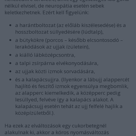
nélkül elvisel, de neuropátia esetén sebek
keletkezhetnek. Ezért kell figyelünk:
a harántboltozat (az előláb kiszélesedése) és a
hosszboltozat süllyedésére (lúdtalp),
a bütykökre (porcos – később elcsontosodó –
lerakódások az ujjak ízületein),
a kiálló lábközépcsontra,
a talpi zsírpárna elvékonyodására,
az ujjak közti izmok sorvadására,
és a kalapácsujjra. (Ilyenkor a lábujj alappercét
hajlító és feszítő izmok egyensúlya megbomlik,
az alapperc kiemelkedik, a középperc pedig
lesüllyed, felvéve így a kalapács alakot. A
kalapácsujj esetén tehát az ujj felfelé hajlik a
középízületből.).
Ha ezek az elváltozások egy cukorbetegnél
alakulnak ki, akkor a kóros nyomásváltozás