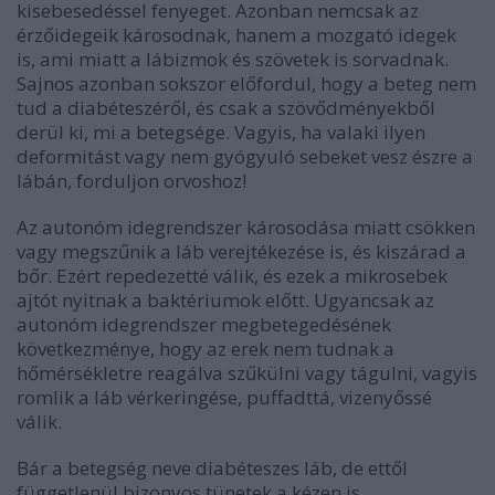
kisebesedéssel fenyeget. Azonban nemcsak az
érzőidegeik károsodnak, hanem a mozgató idegek
is, ami miatt a lábizmok és szövetek is sorvadnak.
Sajnos azonban sokszor előfordul, hogy a beteg nem
tud a diabéteszéről, és csak a szövődményekből
derül ki, mi a betegsége. Vagyis, ha valaki ilyen
deformitást vagy nem gyógyuló sebeket vesz észre a
lábán, forduljon orvoshoz!
Az autonóm idegrendszer károsodása miatt csökken
vagy megszűnik a láb verejtékezése is, és kiszárad a
bőr. Ezért repedezetté válik, és ezek a mikrosebek
ajtót nyitnak a baktériumok előtt. Ugyancsak az
autonóm idegrendszer megbetegedésének
következménye, hogy az erek nem tudnak a
hőmérsékletre reagálva szűkülni vagy tágulni, vagyis
romlik a láb vérkeringése, puffadttá, vizenyőssé
válik.
Bár a betegség neve diabéteszes láb, de ettől
függetlenül bizonyos tünetek a kézen is