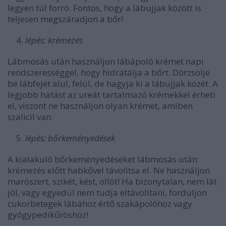
legyen túl forró. Fontos, hogy a lábujjak között is
teljesen megszáradjon a bőr!
lépés: krémezés
Lábmosás után használjon lábápoló krémet napi
rendszerességgel, hogy hidratálja a bőrt. Dörzsölje
be lábfejét alul, felül, de hagyja ki a lábujjak közét. A
legjobb hatást az ureát tartalmazó krémekkel érheti
el, viszont ne használjon olyan krémet, amiben
szalicil van.
lépés: bőrkeményedések
A kialakuló bőrkeményedéseket lábmosás után
krémezés előtt habkővel távolítsa el. Ne használjon
marószert, szikét, kést, ollót! Ha bizonytalan, nem lát
jól, vagy egyedül nem tudja eltávolítani, forduljon
cukorbetegek lábához értő szakápolóhoz vagy
gyógypedikűröshöz!