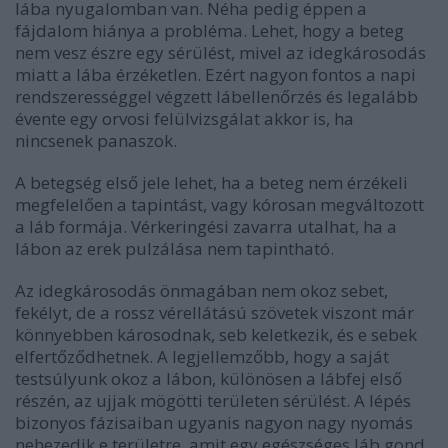
lába nyugalomban van. Néha pedig éppen a
fájdalom hiánya a probléma. Lehet, hogy a beteg
nem vesz észre egy sérülést, mivel az idegkárosodás
miatt a lába érzéketlen. Ezért nagyon fontos a napi
rendszerességgel végzett lábellenőrzés és legalább
évente egy orvosi felülvizsgálat akkor is, ha
nincsenek panaszok.
A betegség első jele lehet, ha a beteg nem érzékeli
megfelelően a tapintást, vagy kórosan megváltozott
a láb formája. Vérkeringési zavarra utalhat, ha a
lábon az erek pulzálása nem tapintható.
Az idegkárosodás önmagában nem okoz sebet,
fekélyt, de a rossz vérellátású szövetek viszont már
könnyebben károsodnak, seb keletkezik, és e sebek
elfertőződhetnek. A legjellemzőbb, hogy a saját
testsúlyunk okoz a lábon, különösen a lábfej első
részén, az ujjak mögötti területen sérülést. A lépés
bizonyos fázisaiban ugyanis nagyon nagy nyomás
nehezedik e területre, amit egy egészséges láb gond