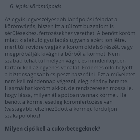
lépés: körömápolás
Az egyik legveszélyesebb lábápolási feladat a
körömvágás, hiszen itt a túlzott buzgalom is
sérülésekhez, fertőzésekhez vezethet. A benőtt köröm
miatt kialakuló gyulladás ugyanis azért jön létre,
mert túl rövidre vágják a köröm oldalsó részét, vagy
megpróbálják kivágni a bőrből a körmöt. Nem
szabad tehát túl mélyen vágni, és mindenképpen
tartani kell az egyenes vonalat. Érdemes olló helyett
a biztonságosabb csipeszt használni. Ezt a műveletet
nem kell mindennap végezni, elég néhány hetente.
Használhat körömlakkot, de rendszeresen mossa le,
hogy lássa, milyen állapotban vannak körmei. Ha
benőtt a körme, esetleg körömfertőzése van
(vastagabb, elszíneződött a körme), forduljon
szakápolóhoz!
Milyen cipő kell a cukorbetegeknek?