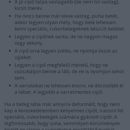
A jó cipő talpa vastagabb (de nem túl vastag),
kicsit merev.
Ha nincs benne már eleve vastag, puha betét,
akkor legyen olyan mély, hogy bele lehessen
tenni speciális, cukorbetegeknek készült betétet.
Legyen a cipőnek sarka, de ne nagyon magas
vagy vékony.
A cipő orra legyen széles, ne nyomja össze az
ujjakat.
Legyen a cipő megfelelő méretű, hogy ne
csúszkáljon benne a láb, de ne is nyomjon sehol
sem.
A varratokat ne lehessen érezni, ne dörzsöljék ki
a lábat. A legjobb a varratmentes cipő.
Ha a beteg lába már annyira deformált, hogy nem
kap a kereskedelemben kényelmes cipőt, írasson fel
speciális, cukorbetegek számára gyártott cipőt. A
legfontosabb, hogy soha, semmilyen körülmények
között ne járjon a cukorbeteg mezítláb! Egyrészt