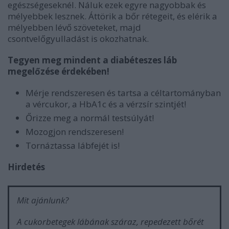
egészségeseknél. Náluk ezek egyre nagyobbak és
mélyebbek lesznek. Áttörik a bőr rétegeit, és elérik a
mélyebben lévő szöveteket, majd
csontvelőgyulladást is okozhatnak.
Tegyen meg mindent a diabéteszes láb
megelőzése érdekében!
Mérje rendszeresen és tartsa a céltartományban
a vércukor, a HbA1c és a vérzsír szintjét!
Őrizze meg a normál testsúlyát!
Mozogjon rendszeresen!
Tornáztassa lábfejét is!
Hirdetés
Mit ajánlunk?
A cukorbetegek lábának száraz, repedezett bőrét