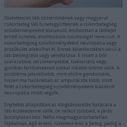
Diabéteszes láb szindrómának vagy magyarul
cukorbeteg láb tünetegyüttesnek a cukorbetegség
szövődményeként kialakuló, elsősorban a lábfejet
érintő tünetek, elváltozások összességét nevezzük. A
cukorbetegség szövődményeként neuropátia vagy
érszűkület alakulhat ki. Ennek következtében sérül a
láb beidegzése vagy vérellátása. E miatt a bőr
szárazabbá, sérülékenyebbé, bakteriális vagy
gombás fertőzéseknek sokkal inkább kitetté válik. A
probléma jelentősebb, mint elsőre gondolnánk,
hiszen ma hazánkban az amputációk több, mint
felét a cukorbetegség szövődményeként kialakult
neuropátia miatt végzik.
Enyhébb állapotban az idegkárosodás hatására a
láb érzéketlenné válik, ok nélkül zsibbad, a járás
bizonytalan lesz. Néha megmagyarázhatatlan
fájdalmat, égő érzést, lüktetést érez a beteg, pedig a