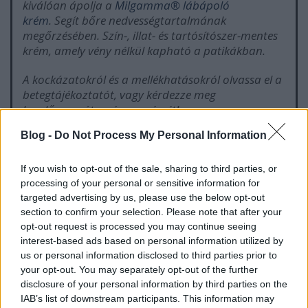
kiválóan ápolja a
Milgamma® lábápoló
krém
. Segít bőre nedvességtartalmának
megőrzésében. Szín-, illat- és tartósítószer-mentes
krém, amely vény nélkül kapható a patikákban.
A kockázatokról és a mellékhatásokról olvassa el a
betegtájékoztatót, vagy kérdezze meg
kezelőorvosát, gyógyszerészét!
Blog -
Do Not Process My Personal Information
Értorna-gyakorlatok
If you wish to opt-out of the sale, sharing to third parties, or
processing of your personal or sensitive information for
Végezze az alábbi gyakorlatsort mindennap. Egy-
targeted advertising by us, please use the below opt-out
egy gyakorlatot ismételjen tízszer!
section to confirm your selection. Please note that after your
opt-out request is processed you may continue seeing
Helyezze talpát a talajra, és emelje fel lábujjait!
interest-based ads based on personal information utilized by
Emelje fel lábfeje első részét, és hajlítsa be,
us or personal information disclosed to third parties prior to
majd feszítse vissza lábujjait!
your opt-out. You may separately opt-out of the further
Emelje meg sarkát!
disclosure of your personal information by third parties on the
IAB’s list of downstream participants. This information may
Nyújtsa ki lábát, és feszítse előre lábfejét (spicc),