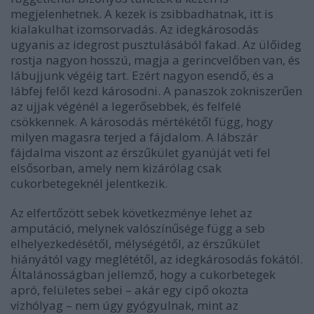
megjelenhetnek. A kezek is zsibbadhatnak, itt is
kialakulhat izomsorvadás. Az idegkárosodás
ugyanis az idegrost pusztulásából fakad. Az ülőideg
rostja nagyon hosszú, magja a gerincvelőben van, és
lábujjunk végéig tart. Ezért nagyon esendő, és a
lábfej felől kezd károsodni. A panaszok zokniszerűen
az ujjak végénél a legerősebbek, és felfelé
csökkennek. A károsodás mértékétől függ, hogy
milyen magasra terjed a fájdalom. A lábszár
fájdalma viszont az érszűkület gyanúját veti fel
elsősorban, amely nem kizárólag csak
cukorbetegeknél jelentkezik.
Az elfertőzött sebek következménye lehet az
amputáció, melynek valószínűsége függ a seb
elhelyezkedésétől, mélységétől, az érszűkület
hiányától vagy meglététől, az idegkárosodás fokától.
Általánosságban jellemző, hogy a cukorbetegek
apró, felületes sebei – akár egy cipő okozta
vízhólyag – nem úgy gyógyulnak, mint az