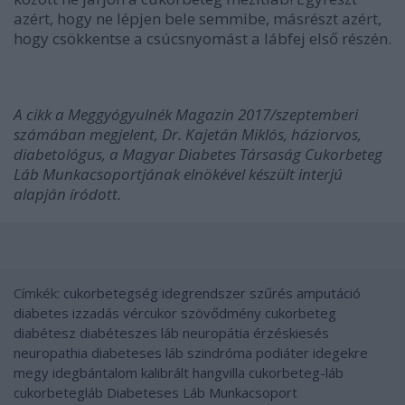
azért, hogy ne lépjen bele semmibe, másrészt azért,
hogy csökkentse a csúcsnyomást a lábfej első részén.
A cikk a Meggyógyulnék Magazin 2017/szeptemberi
számában megjelent, Dr. Kajetán Miklós, háziorvos,
diabetológus, a Magyar Diabetes Társaság Cukorbeteg
Láb Munkacsoportjának elnökével készült interjú
alapján íródott.
Címkék:
cukorbetegség
idegrendszer
szűrés
amputáció
diabetes
izzadás
vércukor
szövődmény
cukorbeteg
diabétesz
diabéteszes láb
neuropátia
érzéskiesés
neuropathia
diabeteses láb szindróma
podiáter
idegekre
megy
idegbántalom
kalibrált hangvilla
cukorbeteg-láb
cukorbetegláb
Diabeteses Láb Munkacsoport