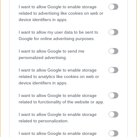
Ezt követik a neuropátia tesztek:
I want to allow Google to enable storage
vibrációvizsgálat kalibrált hangvillával,
related to advertising like cookies on web or
nyomás/tapintás érzékelés monofilamenttel és
device identifiers in apps.
hőérzékelés Tip Therm-mel.
Ellenőrzi a körmöket, hogy látható-e pl.
I want to allow my user data to be sent to
körömgomba, körömhiány, gyulladás.
Google for online advertising purposes.
A lábujjak közét sem hagyja ki a vizsgálatból. Itt
I want to allow Google to send me
is gombás elváltozásokat, tyúkszemet keres.
personalized advertising.
Ellenőrzi, hogy vannak-e sebek, sérülések,
bőrkeményedések a lábon.
I want to allow Google to enable storage
related to analytics like cookies on web or
Lábápolás 6 lépésben
device identifiers in apps.
lépés: vizsgálat
I want to allow Google to enable storage
related to functionality of the website or app.
A legfontosabb a rutin, mindennap ugyanabban az
időben végezzen lábvizsgálatot! Így megszokja,
I want to allow Google to enable storage
természetessé válik, és nem kerüli el a figyelmét a
related to personalization.
legkisebb változás sem. Hangsúlyozottan figyeljen
oda a talpra és az ujjközökre. Ha nehezen tud
I want to allow Google to enable storage