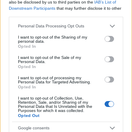
also be disclosed by us to third parties on the
IAB’s List of
majd húzza vissza derékszögig (pipa).
Downstream Participants
that may further disclose it to other
Próbáljon egy ceruzát megfogni lábujjaival,
third parties.
majd engedje el.
Please note that this website/app uses one or more Google
Personal Data Processing Opt Outs
Látogatás a podiáternél (a cukorbeteg lábra
services and may gather and store information including but
szakosodott egészségügyi dolgozó)
not limited to your visit or usage behaviour. You may click to
I want to opt-out of the Sharing of my
personal data.
grant or deny consent to Google and its third-party tags to
Opted In
A podiáter először felveszi a kórtörténetet,
use your data for below specified purposes in below Google
kikérdezi a beteget lábápolási szokásairól,
consent section.
I want to opt-out of the Sale of my
diétájáról, vércukorértékeiről.
Personal Data.
Opted In
Megállapítja, hogy a beteg egyáltalán tud-e
járni.
I want to opt-out of processing my
Personal Data for Targeted Advertising.
Megvizsgálja a csupasz lábakat.
Opted In
Ellenőrzi a perifériás pulzusokat. Ha kézzel nem
I want to opt-out of Collection, Use,
tapinthatóak, kézi doppler UH készüléket
Retention, Sale, and/or Sharing of my
használ. Szükség esetén a boka és a felkar
Personal Data that Is Unrelated with the
Purposes for which it was collected.
szisztolés vérnyomásának arányát (ABI) is
Opted Out
ellenőrzi.
Megvizsgálja a bőr tapintását, hőmérsékletét.
Google consents