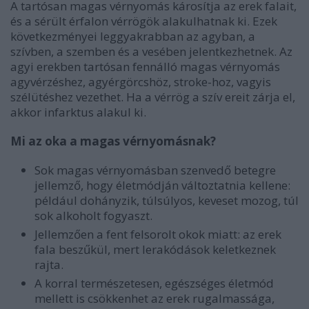
A tartósan magas vérnyomás károsítja az erek falait,
és a sérült érfalon vérrögök alakulhatnak ki. Ezek
következményei leggyakrabban az agyban, a
szívben, a szemben és a vesében jelentkezhetnek. Az
agyi erekben tartósan fennálló magas vérnyomás
agyvérzéshez, agyérgörcshöz, stroke-hoz, vagyis
szélütéshez vezethet. Ha a vérrög a szív ereit zárja el,
akkor infarktus alakul ki.
Mi az oka a magas vérnyomásnak?
Sok magas vérnyomásban szenvedő betegre
jellemző, hogy életmódján változtatnia kellene:
például dohányzik, túlsúlyos, keveset mozog, túl
sok alkoholt fogyaszt.
Jellemzően a fent felsorolt okok miatt: az erek
fala beszűkül, mert lerakódások keletkeznek
rajta.
A korral természetesen, egészséges életmód
mellett is csökkenhet az erek rugalmassága,