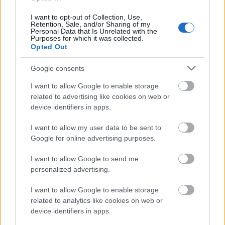
I want to opt-out of Collection, Use,
Retention, Sale, and/or Sharing of my
Personal Data that Is Unrelated with the
Purposes for which it was collected.
Opted Out
Google consents
I want to allow Google to enable storage
related to advertising like cookies on web or
Hogyan csökkentheted a vérnyomásod?
device identifiers in apps.
Először is a magas vérnyomás betegség, amellyel
I want to allow my user data to be sent to
orvoshoz kell fordulni, és be kell tartani az
Google for online advertising purposes.
utasításait. Házi gyógymódok önmagukban nem
I want to allow Google to send me
elegendőek, vagyis a felírt gyógyszereket be kell
personalized advertising.
szedni! De ezek hatását segítheti, ha az alábbi
életmód-szabályokat is követed, hiszen így egy
I want to allow Google to enable storage
irányba mutatnak a folyamatok. És ha nem vagy
related to analytics like cookies on web or
beteg, meg is előzheted a magas vérnyomás
device identifiers in apps.
kialakulását!