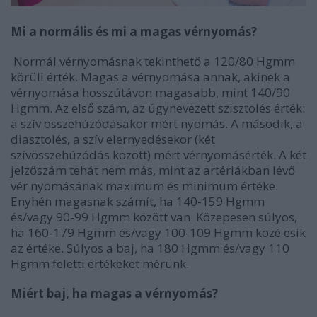
Mi a normális és mi a magas vérnyomás?
Normál vérnyomásnak tekinthető a 120/80 Hgmm
körüli érték. Magas a vérnyomása annak, akinek a
vérnyomása hosszútávon magasabb, mint 140/90
Hgmm. Az első szám, az úgynevezett szisztolés érték:
a szív összehúzódásakor mért nyomás. A második, a
diasztolés, a szív elernyedésekor (két
szívösszehúzódás között) mért vérnyomásérték. A két
jelzőszám tehát nem más, mint az artériákban lévő
vér nyomásának maximum és minimum értéke.
Enyhén magasnak számít, ha 140-159 Hgmm
és/vagy 90-99 Hgmm között van. Közepesen súlyos,
ha 160-179 Hgmm és/vagy 100-109 Hgmm közé esik
az értéke. Súlyos a baj, ha 180 Hgmm és/vagy 110
Hgmm feletti értékeket mérünk.
Miért baj, ha magas a vérnyomás?