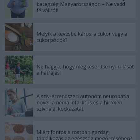
betegség Magyarországon – Ne vedd
félvállról!
Melyik a kevésbé káros: a cukor vagy a
cukorpótlók?
Ne hagyja, hogy megkeserítse nyaralását
a hátfájás!
A szív-érrendszeri autonóm neuropátia
növeli a néma infarktus és a hirtelen
szívhalál kockázatát
Miért fontos a rostban gazdag
táplálkozás az egészség megőrzésében?