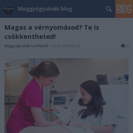
Meggyógyulnék blog
Magas a vérnyomásod? Te is
csökkentheted!
Meggyógyulnék szerkesztő
•
2018. március 22.
0