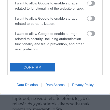
I want to allow Google to enable storage
A fentiekből következően helyes életmódra,
related to functionality of the website or app.
kiegyensúlyozott, ásványi anyagokban gazdag
természetes táplálkozásra kell törekedni!
I want to allow Google to enable storage
Kerüld a zsíros és cukros ételeket, fogyassz
related to personalization.
zöldségeket, gyümölcsöket!
I want to allow Google to enable storage
Ha dohányzol, ne várj tovább, szokj le!
related to security, including authentication
Mozogj, mozogj, mozogj! Idősebb korban se
functionality and fraud prevention, and other
hagyd abba!
user protection.
Csökkentsd a nátrium-, növeld a kálium és
magnézium-bevitelt! (Egyél kevesebb sós ételt,
ne sózd meg a kész ételeket!)
CONFIRM
Tanuld meg kezelni a stresszt! Tisztázd, hogy mi
váltja ki, próbáld meg elkerülni, és /vagy készülj
rá. Alakíts ki helyzeteket, amelyben el tudsz
Data Deletion
Data Access
Privacy Policy
lazulni. Ehhez segíthet a testmozgás is, de egy jó
alvás, valódi szabadság (hagyd otthon a
laptopot, ne vedd fel a telefont), légző és
relaxációs gyakorlatok kikapcsolhatnak
hosszabb, rövidebb időre.