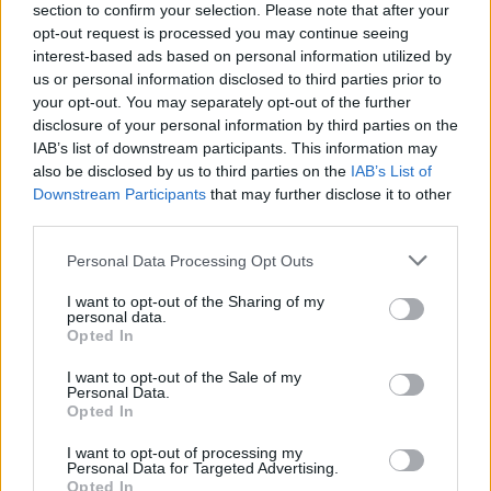
section to confirm your selection. Please note that after your
okoznak, és tovább emelik a vérnyomást.
opt-out request is processed you may continue seeing
A stressz azonnal megemeli a vérnyomást,
interest-based ads based on personal information utilized by
amely persze előnyös is lehet: erősebben
us or personal information disclosed to third parties prior to
tudunk a problémára fókuszálni, gyorsabban,
your opt-out. You may separately opt-out of the further
intenzívebben vagyunk képesek reagálni a
disclosure of your personal information by third parties on the
veszély- vagy problémahelyzetekre. Ha ez csak
IAB’s list of downstream participants. This information may
átmeneti helyzet, ha ezután megpihenhet a
also be disclosed by us to third parties on the
IAB’s List of
szervezetünk, akkor nem is káros
Downstream Participants
that may further disclose it to other
egészségünkre. Az állandó izgalmi állapot
third parties.
azonban veszélyes lehet.
Please note that this website/app uses one or more Google
Personal Data Processing Opt Outs
Idegrendszeri problémák – például neuropáthia
services and may gather and store information including but
is állhat a háttérben.
not limited to your visit or usage behaviour. You may click to
I want to opt-out of the Sharing of my
Ritkán, de előfordulhat, hogy hormonális
personal data.
grant or deny consent to Google and its third-party tags to
Opted In
betegsége van a magas-vérnyomásos betegnek.
use your data for below specified purposes in below Google
consent section.
I want to opt-out of the Sale of my
Personal Data.
Opted In
I want to opt-out of processing my
Personal Data for Targeted Advertising.
Opted In