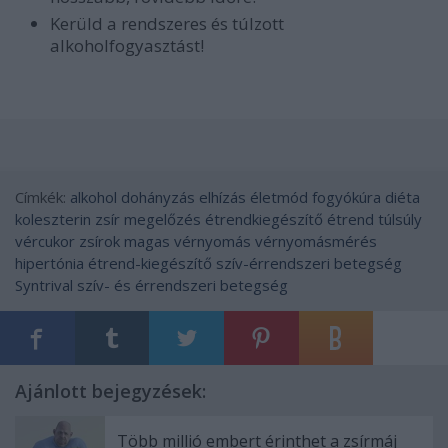
Kerüld a rendszeres és túlzott
alkoholfogyasztást!
Címkék:
alkohol
dohányzás
elhízás
életmód
fogyókúra
diéta
koleszterin
zsír
megelőzés
étrendkiegészítő
étrend
túlsúly
vércukor
zsírok
magas vérnyomás
vérnyomásmérés
hipertónia
étrend-kiegészítő
szív-érrendszeri betegség
Syntrival
szív- és érrendszeri betegség
Ajánlott bejegyzések:
Több millió embert érinthet a zsírmáj